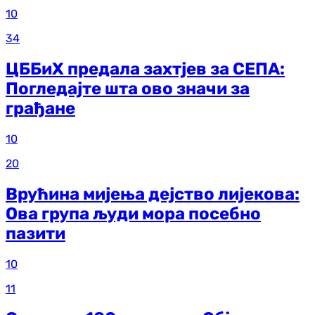
10
34
ЦББиХ предала захтјев за СЕПА:
Погледајте шта ово значи за
грађане
10
20
Врућина мијења дејство лијекова:
Ова група људи мора посебно
пазити
10
11