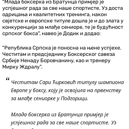
"Mлада боксерка из Братунца примјер је
успјешног рада за све наше спортисте. Уз доста
одрицања и квалитетних тренинга, након
свјетске и европске титуле дошла је и до злата у
конкуренцији за млађе сениоре, те је будућност
српског бокса", навео је Додик и додао:
"Република Српска је поносна на њене успјехе.
Честитам и предсједнику Боксерског савеза
Србије Ненаду Боровчанину, као и тренеру
Мирку Ждралу".
Честитам Сари Ћирковић титулу шампиона
Европе у боксу, коју је освојила на првенству
за млађе сениорке у Подгорици.
Mлада боксерка из Братунца примјер је
успјешног рада за све наше спортисте. Уз