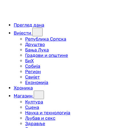
Преглед дана
Вијести
Република Српска
Друштво
Бања Лука
Градови и општине
БиХ
Србија
Регион
Свијет
Економија
Хроника
Магазин
Култура
Сцена
Наука и технологија
Љубав и секс
Здравље