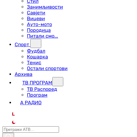
Стил
Занимљивости
Савјети
Вицеви
Ауто-мото
Породица
Питали смо...
Спорт
Фудбал
Кошарка
Тенис
Остали спортови
Архива
ТВ ПРОГРАМ
ТВ Распоред
Програм
А РАДИО
L