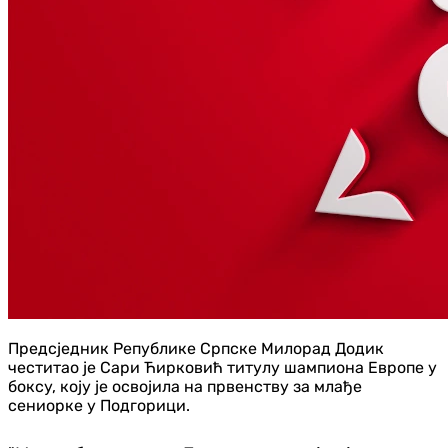
Предсједник Републике Српске Милорад Додик
честитао је Сари Ћирковић титулу шампиона Европе у
боксу, коју је освојила на првенству за млађе
сениорке у Подгорици.