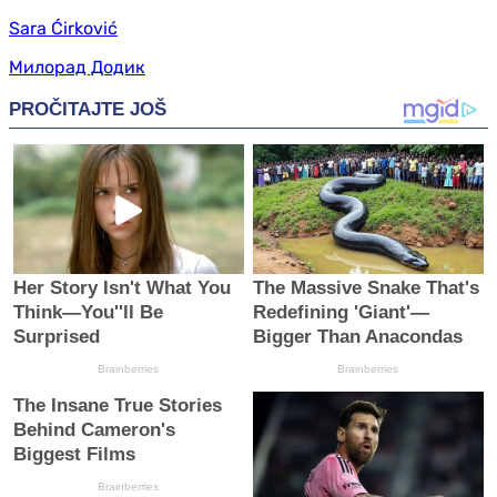
Sara Ćirković
Милорад Додик