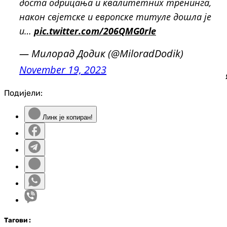
доста одрицања и квалитетних тренинга,
након свјетске и европске титуле дошла је
и…
pic.twitter.com/206QMG0rle
— Милорад Додик (@MiloradDodik)
November 19, 2023
Подијели:
Линк је копиран!
Таг
ови
: