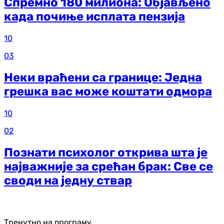
Спремно 180 милиона: Објављено
када почиње исплата пензија
10
03
Неки враћени са границе: Једна
грешка вас може коштати одмора
10
02
Познати психолог открива шта је
најважније за срећан брак: Све се
своди на једну ствар
Тренутно на програму