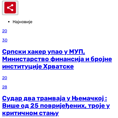
Најновије
20
30
Српски хакер упао у МУП,
Министарство финансија и бројне
институције Хрватске
20
28
Судар два трамваја у Њемачкој :
Више од 25 повријеђених, троје у
критичном стању