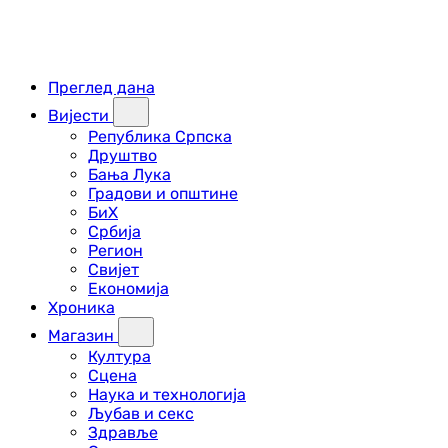
Преглед дана
Вијести
Република Српска
Друштво
Бања Лука
Градови и општине
БиХ
Србија
Регион
Свијет
Економија
Хроника
Магазин
Култура
Сцена
Наука и технологија
Љубав и секс
Здравље