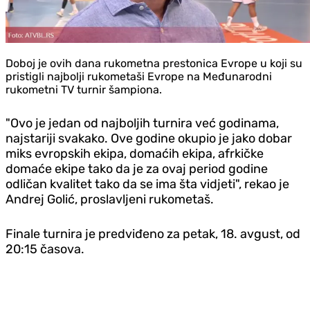
Doboj je ovih dana rukometna prestonica Evrope u koji su
pristigli najbolji rukometaši Evrope na Međunarodni
rukometni TV turnir šampiona.
"Ovo je jedan od najboljih turnira već godinama,
najstariji svakako.
Ove godine okupio je jako dobar
miks evropskih ekipa, domaćih ekipa, afrkičke
domaće ekipe tako da je za ovaj period godine
odličan kvalitet tako da se ima šta vidjeti", rekao je
Andrej Golić, proslavljeni rukometaš.
Finale turnira je predviđeno za petak, 18. avgust, od
20:15 časova.