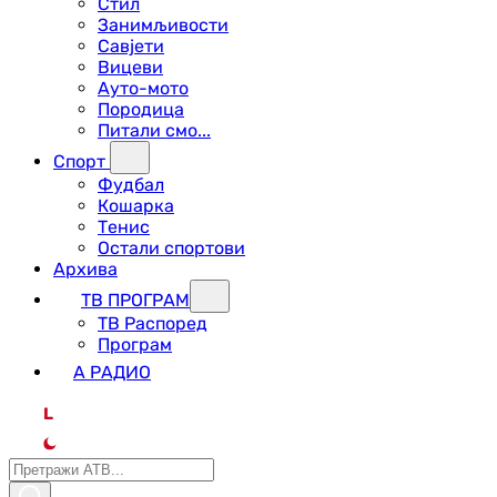
Стил
Занимљивости
Савјети
Вицеви
Ауто-мото
Породица
Питали смо...
Спорт
Фудбал
Кошарка
Тенис
Остали спортови
Архива
ТВ ПРОГРАМ
ТВ Распоред
Програм
А РАДИО
L