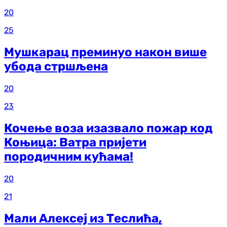
20
25
Мушкарац преминуо након више
убода стршљена
20
23
Кочење воза изазвало пожар код
Коњица: Ватра пријети
породичним кућама!
20
21
Мали Алексеј из Теслића,