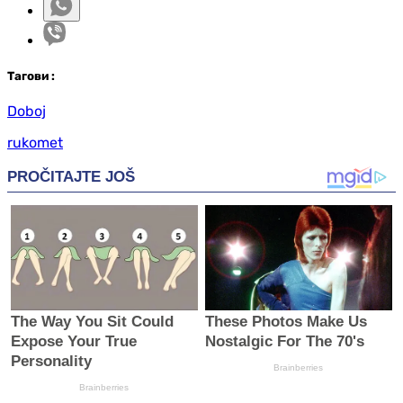
Таг
ови
:
Doboj
rukomet