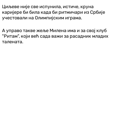
Циљеве није све испунила, истиче, круна
каријере би била када би ритмичари из Србије
учестовали на Олимпијским играма.
А управо такве жеље Милена има и за свој клуб
"Ритам", који већ сада важи за расадник младих
талената.