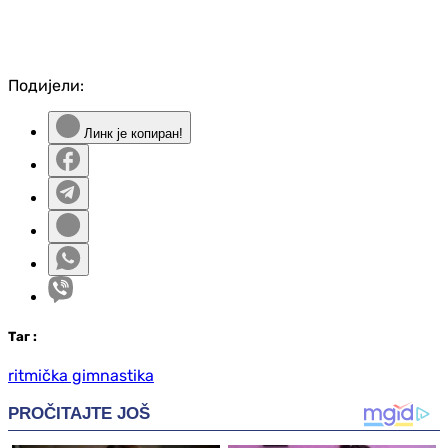
Подијели:
Линк је копиран!
Таг
:
ritmička gimnastika