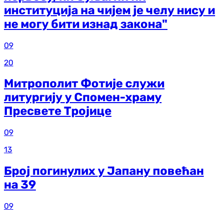
институција на чијем је челу нису и
не могу бити изнад закона"
09
20
Митрополит Фотије служи
литургију у Спомен-храму
Пресвете Тројице
09
13
Број погинулих у Јапану повећан
на 39
09