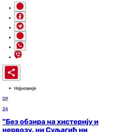
Најновије
09
24
"Без обзира на хистерију и
нервозу, ни Суљагић ни