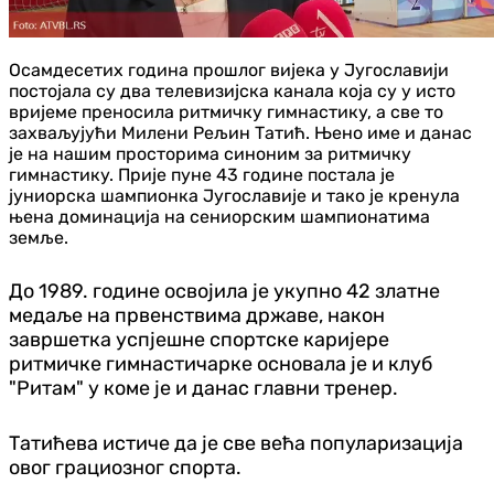
Осамдесетих година прошлог вијека у Југославији
постојала су два телевизијска канала која су у исто
вријеме преносила ритмичку гимнастику, а све то
захваљујући Милени Рељин Татић. Њено име и данас
је на нашим просторима синоним за ритмичку
гимнастику. Прије пуне 43 године постала је
јуниорска шампионка Југославије и тако је кренула
њена доминација на сениорским шампионатима
земље.
До 1989. године освојила је укупно 42 златне
медаље на првенствима државе, након
завршетка успјешне спортске каријере
ритмичке гимнастичарке основала је и клуб
"Ритам" у коме је и данас главни тренер.
Татићева истиче да је све већа популаризација
овог грациозног спорта.