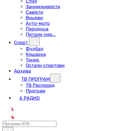
Стил
Занимљивости
Савјети
Вицеви
Ауто-мото
Породица
Питали смо...
Спорт
Фудбал
Кошарка
Тенис
Остали спортови
Архива
ТВ ПРОГРАМ
ТВ Распоред
Програм
А РАДИО
L