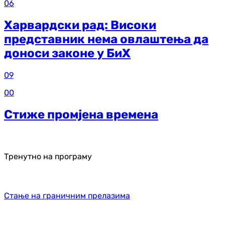
06
Харвардски рад: Високи
представник нема овлаштења да
доноси законе у БиХ
09
00
Стиже промјена времена
Тренутно на програму
Стање на граничним прелазима