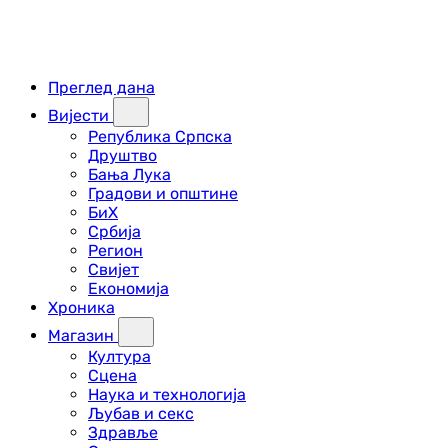
Преглед дана
Вијести
Република Српска
Друштво
Бања Лука
Градови и општине
БиХ
Србија
Регион
Свијет
Економија
Хроника
Магазин
Култура
Сцена
Наука и технологија
Љубав и секс
Здравље