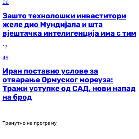
06
Зашто технолошки инвеститори
желе дио Мундијала и шта
вјештачка интелигенција има с тим
17
49
Иран поставио услове за
отварање Ормуског мореуза:
Тражи уступке од САД, нови напад
на брод
Тренутно на програму