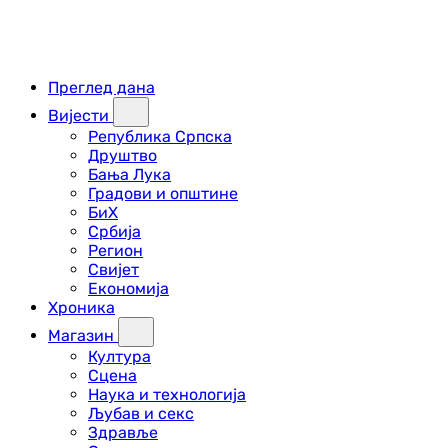
Преглед дана
Вијести
Република Српска
Друштво
Бања Лука
Градови и општине
БиХ
Србија
Регион
Свијет
Економија
Хроника
Магазин
Култура
Сцена
Наука и технологија
Љубав и секс
Здравље