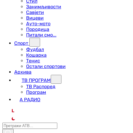
Стил
Занимљивости
Савјети
Вицеви
Ауто-мото
Породица
Питали смо...
Спорт
Фудбал
Кошарка
Тенис
Остали спортови
Архива
ТВ ПРОГРАМ
ТВ Распоред
Програм
А РАДИО
L