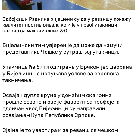
Одбојкаши Радника ријешени су да у реваншу покажу
квалитет против ривала који је у првој утакмици
славио са максималних 3:0.
Бијељински тим увјерен је да може да намучи
представника Чешке у сутрашњој утакмици.
Утакмица ће бити одиграна у Брчком јер дворана
у Бијељини не испуњава услове за европска
такмичења.
Освајач дупле круне у домаћим оквирима
прошле сезоне и ове је фаворит за трофеје, а
одличан увод Бијељинци су направили
освајањем Купа Републике Српске.
Сјајна је то увертира и за реванш са чешком