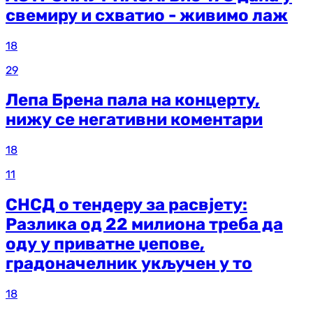
свемиру и схватио - живимо лаж
18
29
Лепа Брена пала на концерту,
нижу се негативни коментари
18
11
СНСД о тендеру за расвјету:
Разлика од 22 милиона треба да
оду у приватне џепове,
градоначелник укључен у то
18