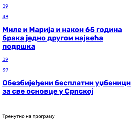
09
48
Миле и Марија и након 65 година
брака једно другом највећа
подршка
09
39
Обезбијеђени бесплатни уџбеници
за све основце у Српској
Тренутно на програму