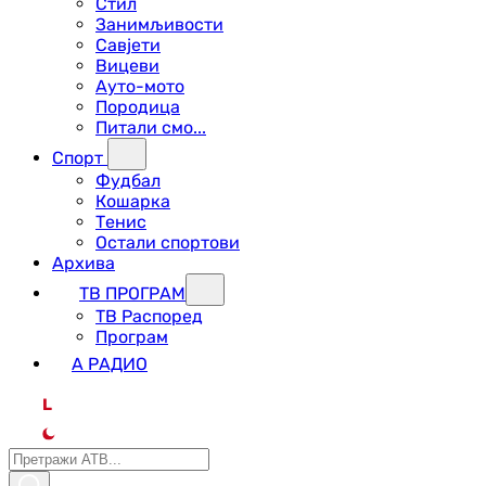
Стил
Занимљивости
Савјети
Вицеви
Ауто-мото
Породица
Питали смо...
Спорт
Фудбал
Кошарка
Тенис
Остали спортови
Архива
ТВ ПРОГРАМ
ТВ Распоред
Програм
А РАДИО
L