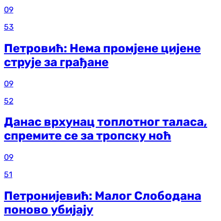
09
53
Петровић: Нема промјене цијене
струје за грађане
09
52
Данас врхунац топлотног таласа,
спремите се за тропску ноћ
09
51
Петронијевић: Малог Слободана
поново убијају