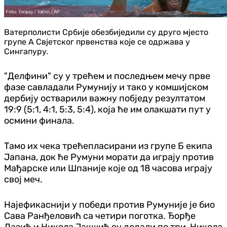
Ватерполисти Србије обезбиједили су друго мјесто
групе А Свјетског првенства које се одржава у
Сингапуру.
"Делфини" су у трећем и последњем мечу прве
фазе савладали Румунију и тако у комшијском
дербију остварили важну побједу резултатом
19:9 (5:1, 4:1, 5:3, 5:4), која ће им олакшати пут у
осмини финала.
Тамо их чека трећепласирани из групе Б екипа
Јапана, док ће Румуни морати да играју против
Мађарске или Шпаније које од 18 часова играју
свој меч.
Најефикаснији у победи против Румуније је био
Сава Ранђеловић са четири поготка. Ђорђе
Лазић и Никола Јакшић су додали по три, Никола