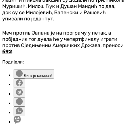
Муришић, Милош Ћук и Душан Мандић по два,
док су се Милојевић, Вапенски и Рашовић
уписали по једанпут.
Меч против Јапана је на програму у петак, а
побједник тог дуела ће у четвртфиналу играти
против Сједињеним Америчких Држава, преноси
б92
.
Подијели:
Линк је копиран!