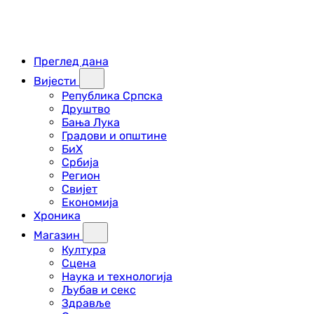
Преглед дана
Вијести
Република Српска
Друштво
Бања Лука
Градови и општине
БиХ
Србија
Регион
Свијет
Економија
Хроника
Магазин
Култура
Сцена
Наука и технологија
Љубав и секс
Здравље