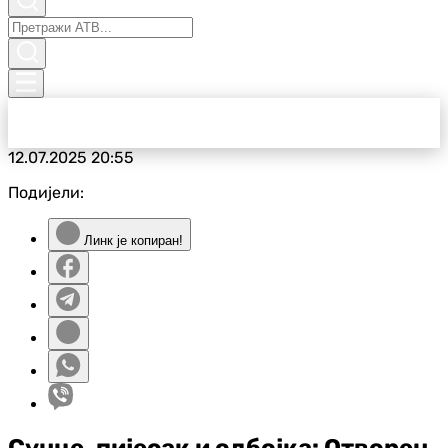
12.07.2025
20:55
Подијели:
Линк је копиран!
Сунце, пијесак и одбојка: Отворен