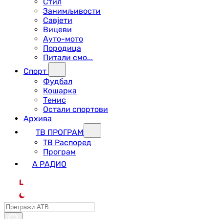
Стил
Занимљивости
Савјети
Вицеви
Ауто-мото
Породица
Питали смо...
Спорт
Фудбал
Кошарка
Тенис
Остали спортови
Архива
ТВ ПРОГРАМ
ТВ Распоред
Програм
А РАДИО
L