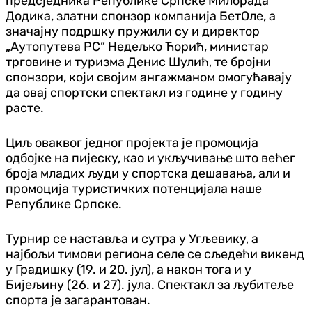
предсједника Републике Српске Милорада
Додика, златни спонзор компанија БетОле, а
значајну подршку пружили су и директор
„Аутопутева РС“ Недељко Ћорић, министар
трговине и туризма Денис Шулић, те бројни
спонзори, који својим ангажманом омогућавају
да овај спортски спектакл из године у годину
расте.
Циљ оваквог једног пројекта је промоција
одбојке на пијеску, као и укључивање што већег
броја младих људи у спортска дешавања, али и
промоција туристичких потенцијала наше
Републике Српске.
Турнир се наставља и сутра у Угљевику, а
најбољи тимови региона селе се сљедећи викенд
у Градишку (19. и 20. јул), а након тога и у
Бијељину (26. и 27). јула. Спектакл за љубитеље
спорта је загарантован.