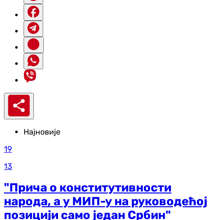
Најновије
19
13
"Прича о конститутивности
народа, а у МИП-у на руководећој
позицији само један Србин"