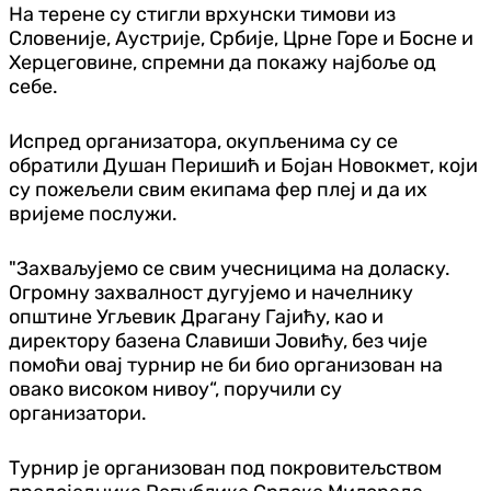
На терене су стигли врхунски тимови из
Словеније, Аустрије, Србије, Црне Горе и Босне и
Херцеговине, спремни да покажу најбоље од
себе.
Испред организатора, окупљенима су се
обратили Душан Перишић и Бојан Новокмет, који
су пожељели свим екипама фер плеј и да их
вријеме послужи.
"Захваљујемо се свим учесницима на доласку.
Огромну захвалност дугујемо и начелнику
општине Угљевик Драгану Гајићу, као и
директору базена Славиши Јовићу, без чије
помоћи овај турнир не би био организован на
овако високом нивоу“, поручили су
организатори.
Турнир је организован под покровитељством