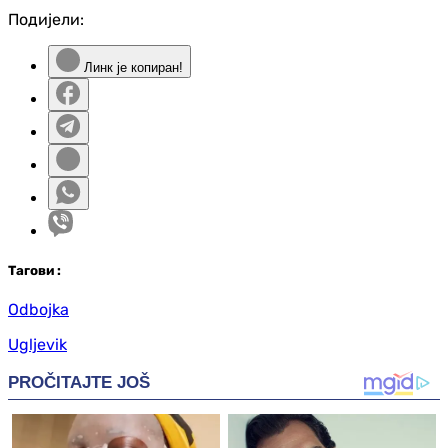
Подијели:
Линк је копиран!
Таг
ови
:
Odbojka
Ugljevik