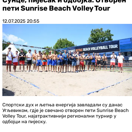
пети Sunrise Beach Volley Tour
12.07.2025
20:55
Спортски дух и љетња енергија завладали су данас
Угљевиком, гдје је свечано отворен пети Sunrise Beach
Volley Tour, најатрактивнији регионални турнир у
одбојци на пијеску.