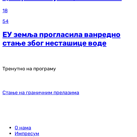
18
54
ЕУ земља прогласила ванредно
стање због несташице воде
Тренутно на програму
Стање на граничним прелазима
О нама
Импресум