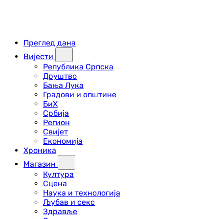
Преглед дана
Вијести
Република Српска
Друштво
Бања Лука
Градови и општине
БиХ
Србија
Регион
Свијет
Економија
Хроника
Магазин
Култура
Сцена
Наука и технологија
Љубав и секс
Здравље