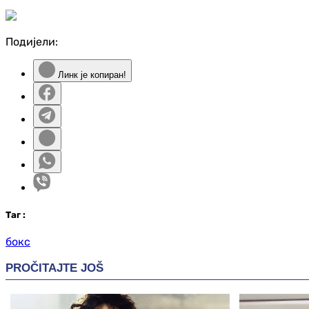
Подијели:
Линк је копиран!
Таг
:
бокс