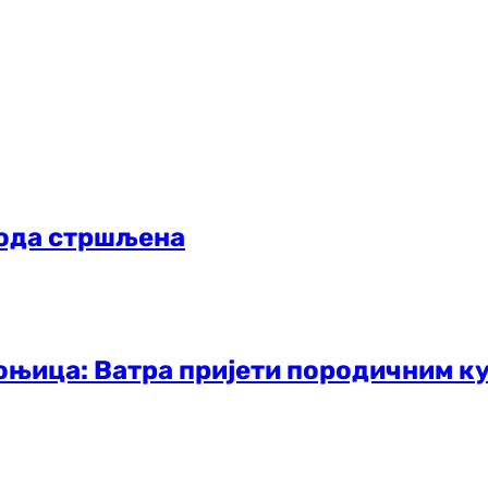
ода стршљена
оњица: Ватра пријети породичним к