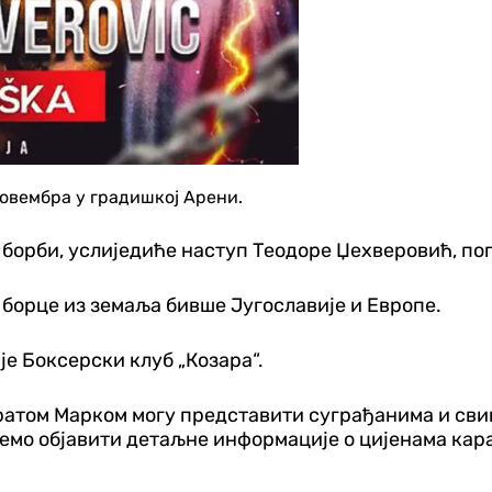
 новембра у градишкој Арени.
борби, услиједиће наступ Теодоре Џехверовић, поп
борце из земаља бивше Југославије и Европе.
je Боксерски клуб „Козара“.
 братом Марком могу представити суграђанима и св
 ћемо објавити детаљне информације о цијенама ка