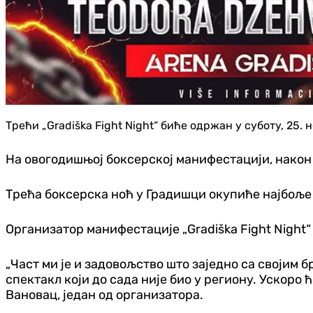
Трећи „Gradiška Fight Night“ биће одржан у суботу, 25.
На овогодишњој боксерској манифестацији, након 
Трећа боксерска ноћ у Градишци окупиће најбоље 
Организатор манифестације „Gradiška Fight Night“ 
„Част ми је и задовољство што заједно са својим
спектакл који до сада није био у региону. Ускоро
Вановац, један од организатора.