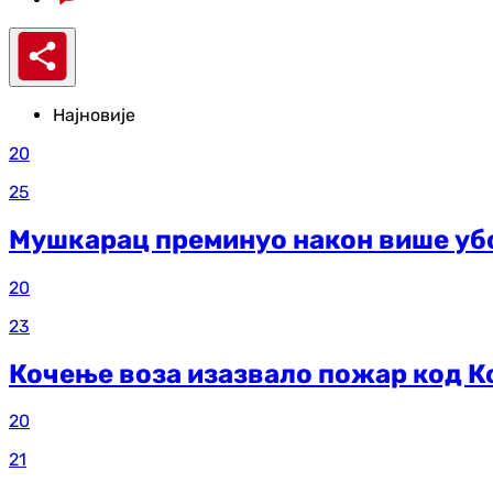
Најновије
20
25
Мушкарац преминуо након више уб
20
23
Кочење воза изазвало пожар код К
20
21