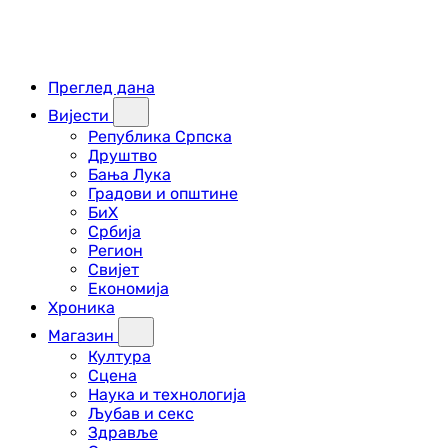
Преглед дана
Вијести
Република Српска
Друштво
Бања Лука
Градови и општине
БиХ
Србија
Регион
Свијет
Економија
Хроника
Магазин
Култура
Сцена
Наука и технологија
Љубав и секс
Здравље