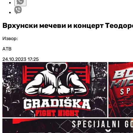
Врхунски мечеви и концерт Теодор
Извор:
АТВ
24.10.2023
17:25