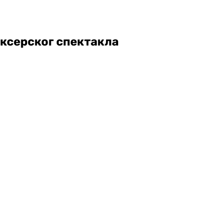
ксерског спектакла