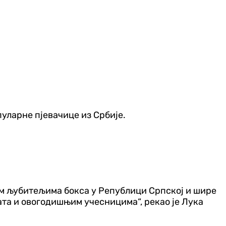
уларне пјевачице из Србије.
им љубитељима бокса у Републици Српској и шире
рата и овогодишњим учесницима“, рекао је Лука