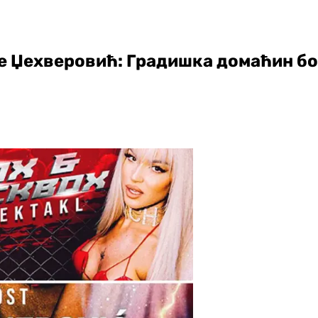
е Џехверовић: Градишка домаћин бо