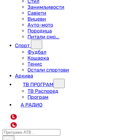
Стил
Занимљивости
Савјети
Вицеви
Ауто-мото
Породица
Питали смо...
Спорт
Фудбал
Кошарка
Тенис
Остали спортови
Архива
ТВ ПРОГРАМ
ТВ Распоред
Програм
А РАДИО
L