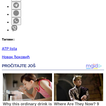
Таг
ови
:
ATP lista
Новак Ђоковић