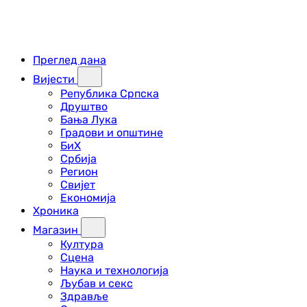
Преглед дана
Вијести
Република Српска
Друштво
Бања Лука
Градови и општине
БиХ
Србија
Регион
Свијет
Економија
Хроника
Магазин
Култура
Сцена
Наука и технологија
Љубав и секс
Здравље