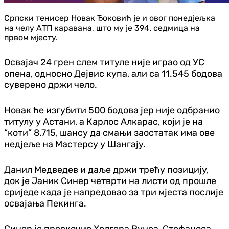
Српски тенисер Новак Ђоковић је и овог понедјељка
на челу АТП каравана, што му је 394. седмица на
првом мјесту.
Освајач 24 грен слем титуле није играо од УС
опена, односно Дејвис купа, али са 11.545 бодова
суверено држи чело.
Новак ће изгубити 500 бодова јер није одбранио
титулу у Астани, а Карлос Алкарас, који је на
“коти” 8.715, шансу да смањи заостатак има ове
недјеље на Мастерсу у Шангају.
Данил Медведев и даље држи трећу позицију,
док је Јаник Синер четврти на листи од прошле
сриједе када је напредовао за три мјеста послије
освајања Пекинга.
Синер је прескочио Холгера Рунеа, Стефаноса