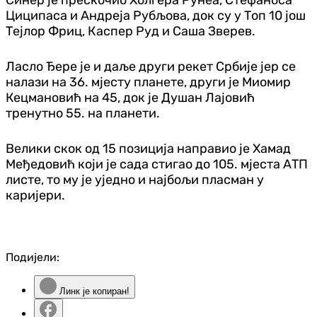
Циципаса и Андреја Рубљова, док су у Топ 10 још
Тејлор Фриц, Каспер Руд и Саша Зверев.
Ласло Ђере је и даље други рекет Србије јер се
налази на 36. мјесту планете, други је Миомир
Кецмановић на 45, док је Душан Лајовић
тренутно 55. на планети.
Велики скок од 15 позиција направио је Хамад
Међедовић који је сада стигао до 105. мјеста АТП
листе, то му је уједно и најбољи пласман у
каријери.
Подијели:
Линк је копиран!