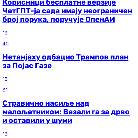
Корисници бесплатне верзије
ЧетГПТ-ја сада имају неограничен
број порука, поручује ОпенАИ
13
40
Нетанјаху одбацио Трампов план
за Појас Газе
13
31
Стравично насиље над
малољетником: Везали га за дрво
и оставили у шуми
13