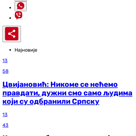
Најновије
13
58
Цвијановић: Никоме се нећемо
правдати, дужни смо само људима
који су одбранили Српску
13
43