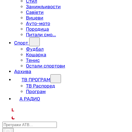
Стил
Занимљивости
Савјети
Вицеви
Ауто-мото
Породица
Питали смо...
Спорт
Фудбал
Кошарка
Тенис
Остали спортови
Архива
ТВ ПРОГРАМ
ТВ Распоред
Програм
А РАДИО
L