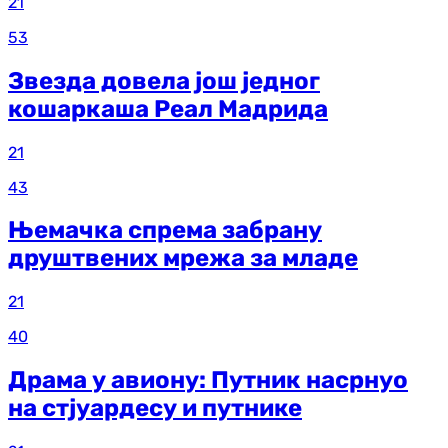
21
53
Звезда довела још једног
кошаркаша Реал Мадрида
21
43
Њемачка спрема забрану
друштвених мрежа за младе
21
40
Драма у авиону: Путник насрнуо
на стјуардесу и путнике