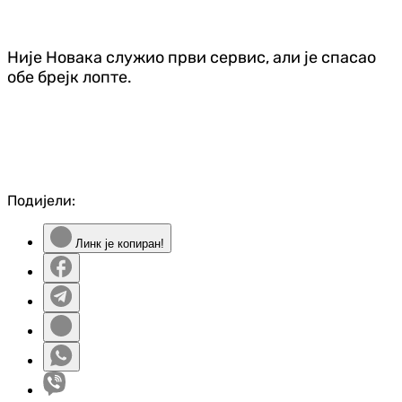
Није Новака служио први сервис, али је спасао
обе брејк лопте.
Подијели:
Линк је копиран!