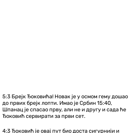
5:3 Брејк Ђоковића! Новак је у осмом гему дошао
до првих брејк лопти. Имао је Србин 15:40,
Шпанац је спасао прву, али не и другу и сада ће
Ђоковић сервирати за први сет.
4:3 Ђоковић је овај пут био доста сигурнији и