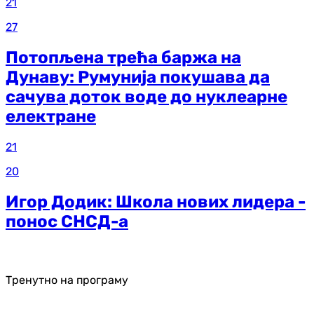
21
27
Потопљена трећа баржа на
Дунаву: Румунија покушава да
сачува доток воде до нуклеарне
електране
21
20
Игор Додик: Школа нових лидера -
понос СНСД-а
Тренутно на програму