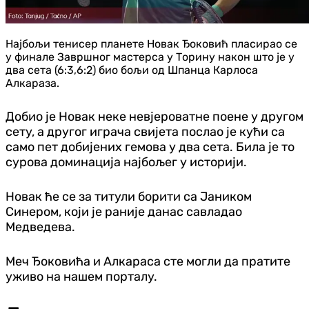
Најбољи тенисер планете Новак Ђоковић пласирао се
у финале Завршног мастерса у Торину након што је у
два сета (6:3,6:2) био бољи од Шпанца Карлоса
Алкараза.
Добио је Новак неке невјероватне поене у другом
сету, а другог играча свијета послао је кући са
само пет добијених гемова у два сета. Била је то
сурова доминација најбољег у историји.
Новак ће се за титули борити са Јаником
Синером, који је раније данас савладао
Медведева.
Меч Ђоковића и Алкараса сте могли да пратите
уживо на нашем порталу.