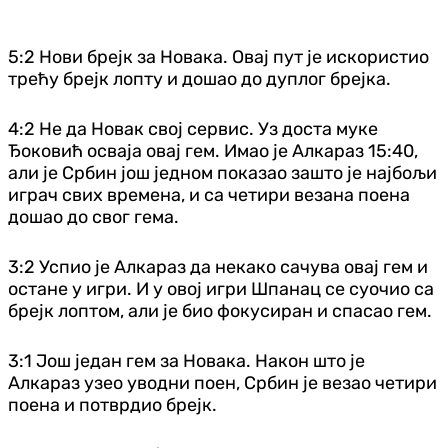
5:2 Нови брејк за Новака. Овај пут је искористио
трећу брејк лопту и дошао до дуплог брејка.
4:2 Не да Новак свој сервис. Уз доста муке
Ђоковић осваја овај гем. Имао је Алкараз 15:40,
али је Србин још једном показао зашто је најбољи
играч свих времена, и са четири везана поена
дошао до свог гема.
3:2 Успио је Алкараз да некако сачува овај гем и
остане у игри. И у овој игри Шпанац се суочио са
брејк лоптом, али је био фокусиран и спасао гем.
3:1 Још један гем за Новака. Након што је
Алкараз узео уводни поен, Србин је везао четири
поена и потврдио брејк.