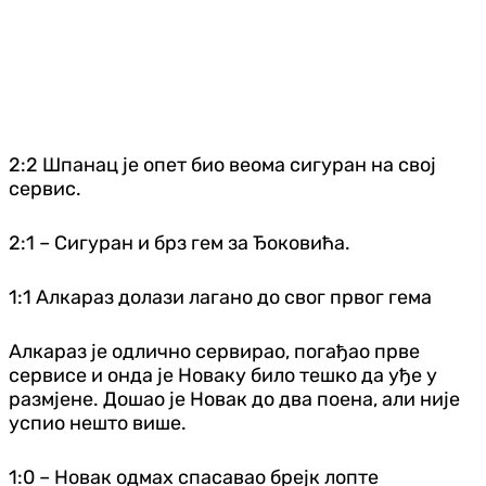
2:2 Шпанац је опет био веома сигуран на свој
сервис.
2:1 –
Сигуран и брз гем за Ђоковића.
1:1 Алкараз долази лагано до свог првог гема
Алкараз је одлично сервирао, погађао прве
сервисе и онда је Новаку било тешко да уђе у
размјене. Дошао је Новак до два поена, али није
успио нешто више.
1:0 – Новак одмах спасавао брејк лопте