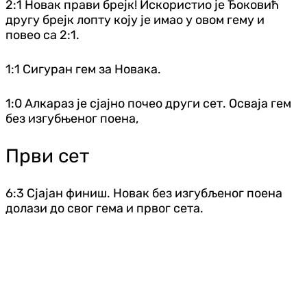
2:1 Новак прави брејк! Искористио је Ђоковић
другу брејк лопту коју је имао у овом гему и
повео са 2:1.
1:1 Сигуран гем за Новака.
1:0 Алкараз је сјајно почео други сет. Осваја гем
без изгубњеног поена,
Први сет
6:3 Сјајан финиш. Новак без изгубљеног поена
долази до свог гема и првог сета.