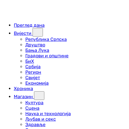
Преглед дана
Вијести
Република Српска
Друштво
Бања Лука
Градови и општине
БиХ
Србија
Регион
Свијет
Економија
Хроника
Магазин
Култура
Сцена
Наука и технологија
Љубав и секс
Здравље