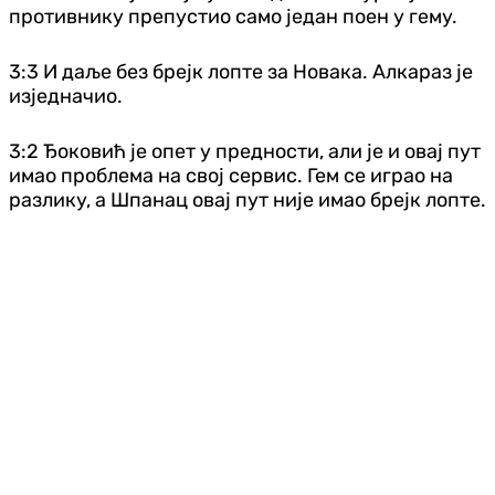
противнику препустио само један поен у гему.
3:3 И даље без брејк лопте за Новака. Алкараз је
изједначио.
3:2 Ђоковић је опет у предности, али је и овај пут
имао проблема на свој сервис. Гем се играо на
разлику, а Шпанац овај пут није имао брејк лопте.