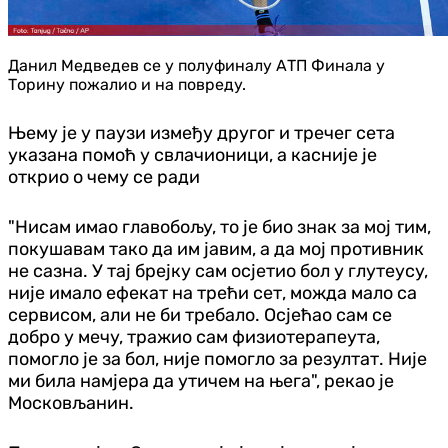
Данил Медведев се у полуфиналу АТП Финала у
Торину пожалио и на повреду.
Њему је у паузи између другог и тречег сета
указана помоћ у свлачионици, а касније је
открио о чему се ради
"Нисам имао главобољу, то је био знак за мој тим,
покушавам тако да им јавим, а да мој противник
не сазна. У тај брејку сам осјетио бол у глутеусу,
није имало ефекат на трећи сет, можда мало са
сервисом, али не би требало. Осјећао сам се
добро у мечу, тражио сам физиотерапеута,
помогло је за бол, није помогло за резултат. Није
ми била намјера да утичем на њега", рекао је
Московљанин.