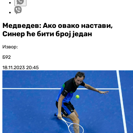
Медведев: Ако овако настави,
Синер ће бити број један
Извор:
Б92
18.11.2023
20:45