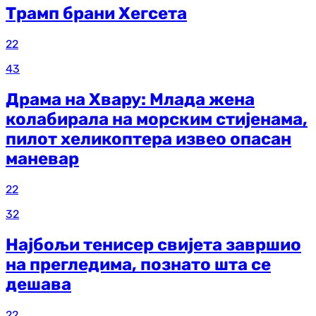
Трамп брани Хегсета
22
43
Драма на Хвару: Млада жена
колабирала на морским стијенама,
пилот хеликоптера извео опасан
маневар
22
32
Најбољи тенисер свијета завршио
на прегледима, познато шта се
дешава
22