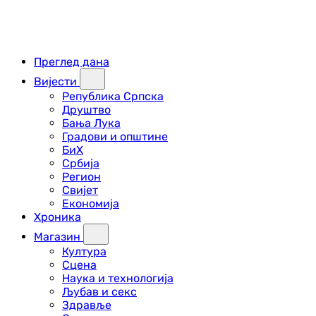
Преглед дана
Вијести
Република Српска
Друштво
Бања Лука
Градови и општине
БиХ
Србија
Регион
Свијет
Економија
Хроника
Магазин
Култура
Сцена
Наука и технологија
Љубав и секс
Здравље