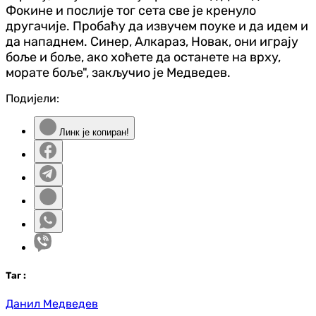
Фокине и послије тог сета све је кренуло
другачије. Пробаћу да извучем поуке и да идем и
да нападнем. Синер, Алкараз, Новак, они играју
боље и боље, ако хоћете да останете на врху,
морате боље", закључио је Медведев.
Подијели:
Линк је копиран!
Таг
:
Данил Медведев