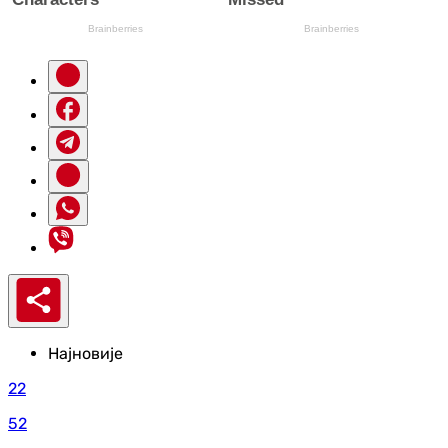
Најновије
22
52