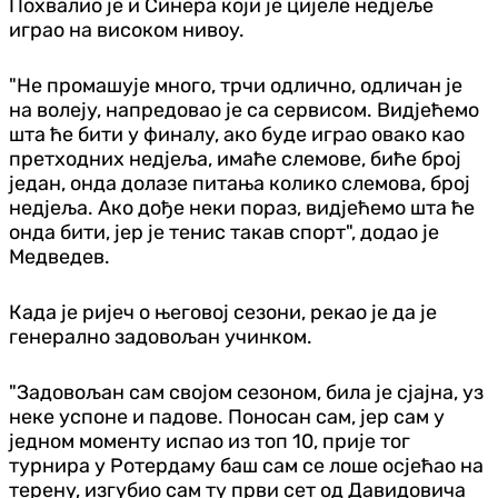
Похвалио је и Синера који је цијеле недјеље
играо на високом нивоу.
"Не промашује много, трчи одлично, одличан је
на волеју, напредовао је са сервисом. Видјећемо
шта ће бити у финалу, ако буде играо овако као
претходних недјеља, имаће слемове, биће број
један, онда долазе питања колико слемова, број
недјеља. Ако дође неки пораз, видјећемо шта ће
онда бити, јер је тенис такав спорт", додао је
Медведев.
Када је ријеч о његовој сезони, рекао је да је
генерално задовољан учинком.
"Задовољан сам својом сезоном, била је сјајна, уз
неке успоне и падове. Поносан сам, јер сам у
једном моменту испао из топ 10, прије тог
турнира у Ротердаму баш сам се лоше осјећао на
терену, изгубио сам ту први сет од Давидовича