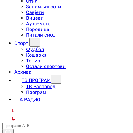
Стил
Занимљивости
Савјети
Вицеви
Ауто-мото
Породица
Питали смо...
Спорт
Фудбал
Кошарка
Тенис
Остали спортови
Архива
ТВ ПРОГРАМ
ТВ Распоред
Програм
А РАДИО
L