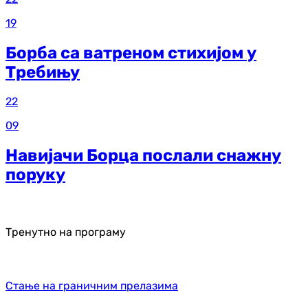
19
Борба са ватреном стихијом у
Требињу
22
09
Навијачи Борца послали снажну
поруку
Тренутно на програму
Стање на граничним прелазима