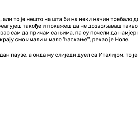
, али то је нешто на шта би на неки начин требало
 реагујеш такође и покажеш да не дозвољаваш такво 
кушавао сам да причам са њима, па су почели да намј
крају смо имали и мало 'ћаскање'", рекао је Ноле.
ан паузе, а онда му слиједи дуел са Италијом, то ј