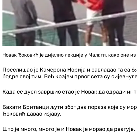
Новак Ђоковић је дијелио лекције у Малаги, како оне из
Преслишао је Камерона Норија и савладао га са 6:
бодре свој тим. Већ крајем првог сета су сијевнул
Када се дуел завршио стао је Новак да одради инте
Бахати Британци љути због два пораза које су мора
Ђоковић давао изјаву.
Што је много, много је и Новак је морао да реагује.