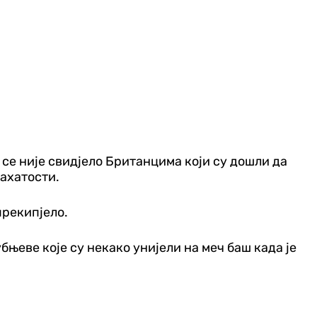
о се није свидјело Британцима који су дошли да
бахатости.
 прекипјело.
бњеве које су некако унијели на меч баш када је