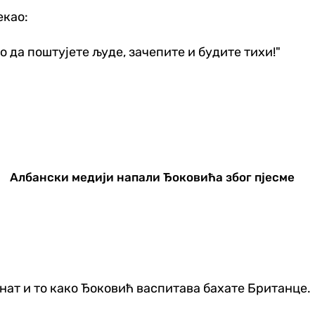
екао:
о да поштујете људе, зачепите и будите тихи!"
Албански медији напали Ђоковића због пјесме
енат и то како Ђоковић васпитава бахате Британце.