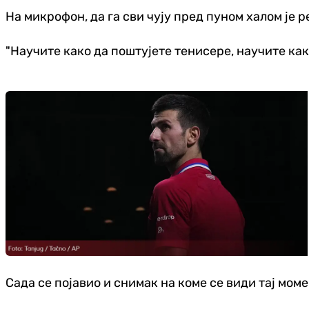
На микрофон, да га сви чују пред пуном халом је р
"Научите како да поштујете тенисере, научите как
Сада се појавио и снимак на коме се види тај мом