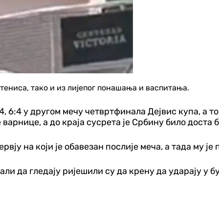
 тениса, тако и из лијепог понашања и васпитања.
4, 6:4 у другом мечу четвртфинала Дејвис купа, а т
е варнице, а до краја сусрета је Србину било доста 
рвју на који је обавезан послије меча, а тада му је
ли да гледају ријешили су да крену да ударају у бу