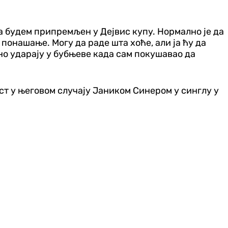
 да будем припремљен у Дејвис купу. Нормално је да
понашање. Могу да раде шта хоће, али ја ћу да
ерно ударају у бубњеве када сам покушавао да
ест у његовом случају Јаником Синером у синглу у