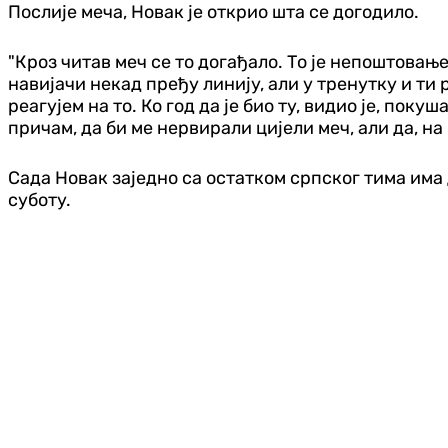
Послије меча, Новак је открио шта се догодило.
"Кроз читав меч се то догађало. То је непоштовање
навијачи некад пређу линију, али у тренутку и ти
реагујем на то. Ко год да је био ту, видио је, по
причам, да би ме нервирали цијели меч, али да, на 
Сада Новак заједно са остатком српског тима има д
суботу.