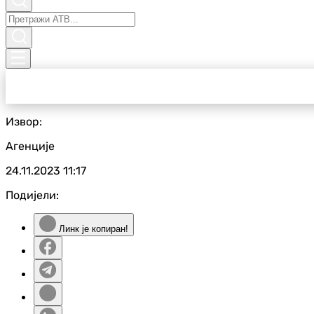
Извор:
Агенције
24.11.2023
11:17
Подијели:
Линк је копиран!