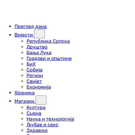
Преглед дана
Вијести
Република Српска
Друштво
Бања Лука
Градови и општине
БиХ
Србија
Регион
Свијет
Економија
Хроника
Магазин
Култура
Сцена
Наука и технологија
Љубав и секс
Здравље