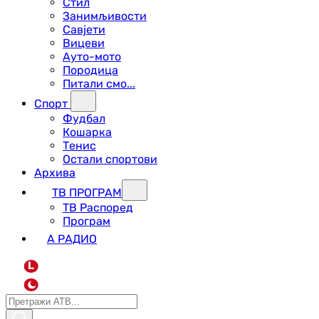
Стил
Занимљивости
Савјети
Вицеви
Ауто-мото
Породица
Питали смо...
Спорт
Фудбал
Кошарка
Тенис
Остали спортови
Архива
ТВ ПРОГРАМ
ТВ Распоред
Програм
А РАДИО
L