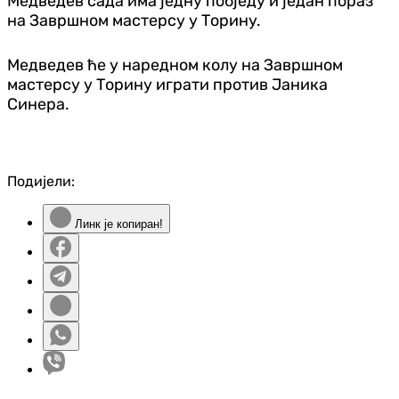
Медведев сада има једну побједу и један пораз
на Завршном мастерсу у Торину.
Медведев ће у наредном колу на Завршном
мастерсу у Торину играти против Јаника
Синера.
Подијели:
Линк је копиран!