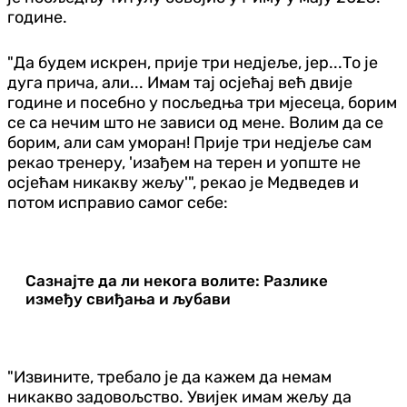
године.
"Да будем искрен, прије три недјеље, јер...То је
дуга прича, али... Имам тај осјећај већ двије
године и посебно у посљедња три мјесеца, борим
се са нечим што не зависи од мене. Волим да се
борим, али сам уморан! Прије три недјеље сам
рекао тренеру, 'изађем на терен и уопште не
осјећам никакву жељу'", рекао је Медведев и
потом исправио самог себе:
Сазнајте да ли некога волите: Разлике
између свиђања и љубави
"Извините, требало је да кажем да немам
никакво задовољство. Увијек имам жељу да