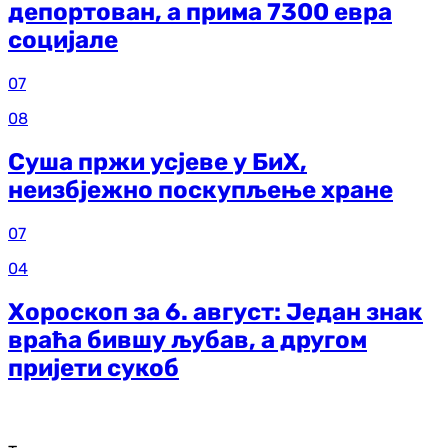
депортован, а прима 7300 евра
социјале
07
08
Суша пржи усјеве у БиХ,
неизбјежно поскупљење хране
07
04
Хороскоп за 6. август: Један знак
враћа бившу љубав, а другом
пријети сукоб