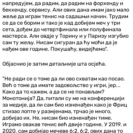
напредујем, да радим, да радим на форхенду и
бекхенду, сервису. Али ових дана имам јако мало
жеље да играм тенис на садашњи начин. Трудим
се да се борим и тако је кад добијем меч у три
сета, дођем до четвртфинала или полуфинала
мастерса. Али овдје у Торину и у Паризу изгубио
сам ту жељу. Нисам сигуран да ћу моћи да је
нађем ове године. Покушаћу, видејћемо".
Објаснио је затим детаљније шта осјећа.
"Не ради се о томе да ли ово схватам као посао.
Већ о томе да имате задовољство у игри, јер...
Како да то кажем, а да се не понављам?
Монотонија? Да, питали су ме на конференцији
за медије, да ли сам био изненађен како је Фриц
стизао лопте у размјенама, трчао је много,
добијао их. Не, нисам био изненађен тиме.
Играмо овакав тенис већ двије године. У 2019. и
2020. сам добијао мечеве 6:2, 6:2, ових дана то