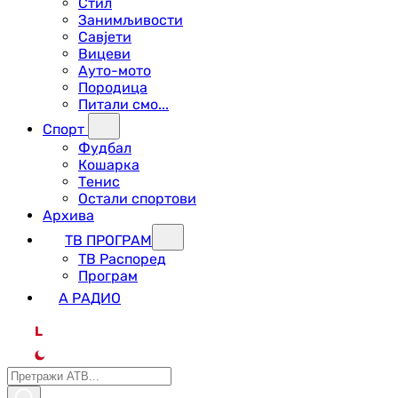
Стил
Занимљивости
Савјети
Вицеви
Ауто-мото
Породица
Питали смо...
Спорт
Фудбал
Кошарка
Тенис
Остали спортови
Архива
ТВ ПРОГРАМ
ТВ Распоред
Програм
А РАДИО
L