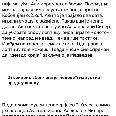
није могуће. Али морам да се борим. Посљедњи
меч са најлакшим резултатом био је против
Коболијем 6:2, 6:4. Али то је трајало два сата,
играли смо дуге размјене. Такав вам је тенис
данас. Ако немате снагу као Алкараз или Синер,
да убрзате спору лоптицу, онда играте монотон
тенис, напред и назад. Нема више тактике.
Изађем на терен и нема тактике. Одиграваш
лоптицу гдје можеш. И сада нисам био спреман
да идем до краја", закључио је Медведев.
Откривено због чега је Ђоковић напустио
средњу школу
Подсјећамо, руски тенисер је са 2-0 у сетовима
је савладао Аустралијанца Алекса де Минора.