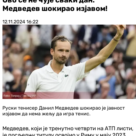
Медведев шокирао изјавом!
12.11.2024
16:22
Руски тенисер Данил Медведев шокирао је јавност
изјавом да нема жељу да игра тенис.
Медведев, који је тренутно четврти на АТП листи,
је посљедњу титулу освојио у Риму у мају 2023.