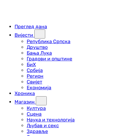
Преглед дана
Вијести
Република Српска
Друштво
Бања Лука
Градови и општине
БиХ
Србија
Регион
Свијет
Економија
Хроника
Магазин
Култура
Сцена
Наука и технологија
Љубав и секс
Здравље