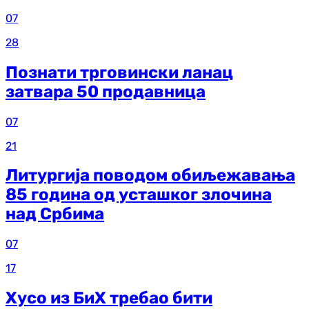
07
28
Познати трговински ланац
затвара 50 продавница
07
21
Литургија поводом обиљежавања
85 година од усташког злочина
над Србима
07
17
Хусо из БиХ требао бити