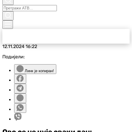
12.11.2024
16:22
Подијели:
Линк је копиран!
Ово се не чује сваки дан: