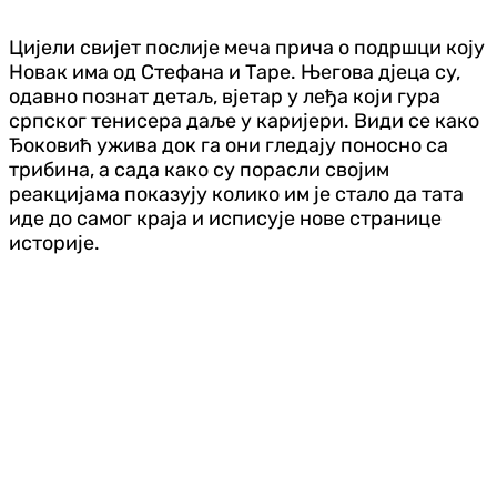
Цијели свијет послије меча прича о подршци коју
Новак има од Стефана и Таре. Његова дјеца су,
одавно познат детаљ, вјетар у леђа који гура
српског тенисера даље у каријери. Види се како
Ђоковић ужива док га они гледају поносно са
трибина, а сада како су порасли својим
реакцијама показују колико им је стало да тата
иде до самог краја и исписује нове странице
историје.