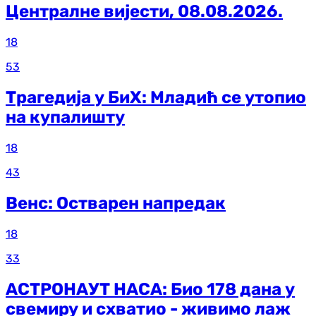
Централне вијести, 08.08.2026.
18
53
Трагедија у БиХ: Младић се утопио
на купалишту
18
43
Венс: Остварен напредак
18
33
АСТРОНАУТ НАСА: Био 178 дана у
свемиру и схватио - живимо лаж