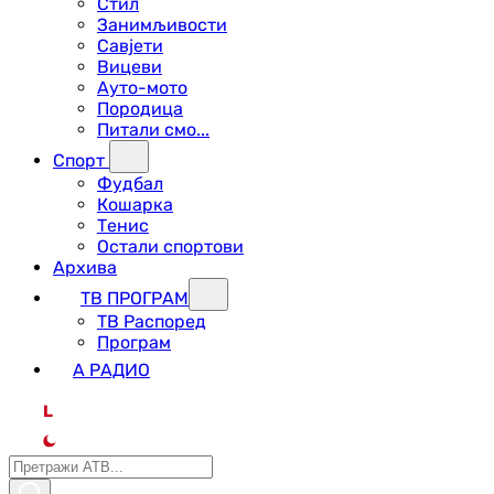
Стил
Занимљивости
Савјети
Вицеви
Ауто-мото
Породица
Питали смо...
Спорт
Фудбал
Кошарка
Тенис
Остали спортови
Архива
ТВ ПРОГРАМ
ТВ Распоред
Програм
А РАДИО
L