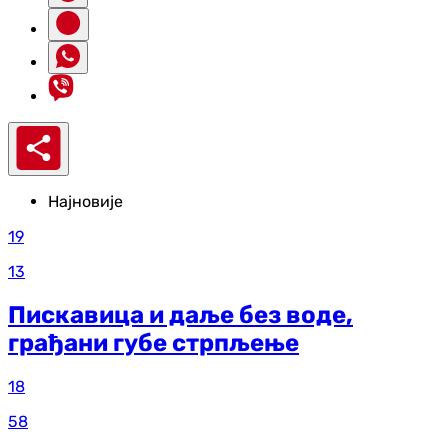
Најновије
19
13
Пискавица и даље без воде,
грађани губе стрпљење
18
58