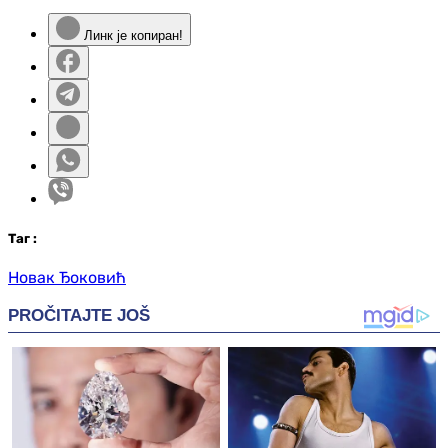
Линк је копиран!
Таг
:
Новак Ђоковић