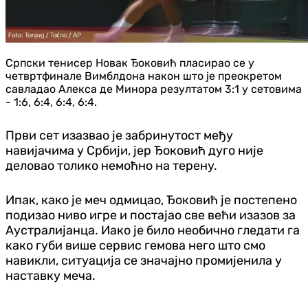
Српски тенисер Новак Ђоковић пласирао се у
четвртфинале Вимблдона након што је преокретом
савладао Алекса де Минора резултатом 3:1 у сетовима
- 1:6, 6:4, 6:4, 6:4.
Први сет изазвао је забринутост међу
навијачима у Србији, јер Ђоковић дуго није
деловао толико немоћно на терену.
Ипак, како је меч одмицао, Ђоковић је постепено
подизао ниво игре и постајао све већи изазов за
Аустралијанца. Иако је било необично гледати га
како губи више сервис гемова него што смо
навикли, ситуација се значајно промијенила у
наставку меча.