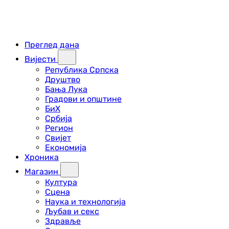
Преглед дана
Вијести
Република Српска
Друштво
Бања Лука
Градови и општине
БиХ
Србија
Регион
Свијет
Економија
Хроника
Магазин
Култура
Сцена
Наука и технологија
Љубав и секс
Здравље