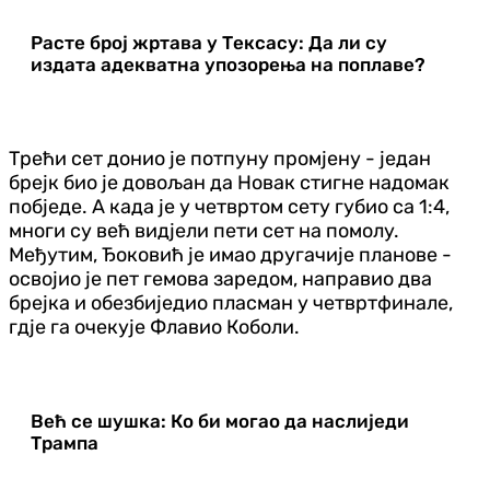
Расте број жртава у Тексасу: Да ли су
издата адекватна упозорења на поплаве?
Трећи сет донио је потпуну промјену - један
брејк био је довољан да Новак стигне надомак
побједе. А када је у четвртом сету губио са 1:4,
многи су већ видјели пети сет на помолу.
Међутим, Ђоковић је имао другачије планове -
освојио је пет гемова заредом, направио два
брејка и обезбиједио пласман у четвртфинале,
гдје га очекује Флавио Коболи.
Већ се шушка: Ко би могао да наслиједи
Трампа