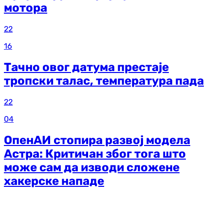
мотора
22
16
Тачно овог датума престаје
тропски талас, температура пада
22
04
ОпенАИ стопира развој модела
Астра: Критичан због тога што
може сам да изводи сложене
хакерске нападе