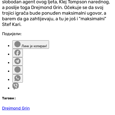
slobodan agent ovog ljeta, Klej Tompson narednog,
a poslije toga Drejmond Grin. Očekuje se da svoj
trojici igrača bude ponuđen maksimalni ugovor, a
barem da ga zahtijevaju, a tu je još i "maksimalni"
Stef Kari.
Подијели:
Линк је копиран!
Таг
ови
:
Drejmond Grin