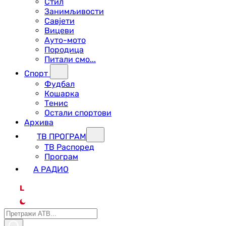
Стил
Занимљивости
Савјети
Вицеви
Ауто-мото
Породица
Питали смо...
Спорт
Фудбал
Кошарка
Тенис
Остали спортови
Архива
ТВ ПРОГРАМ
ТВ Распоред
Програм
А РАДИО
L