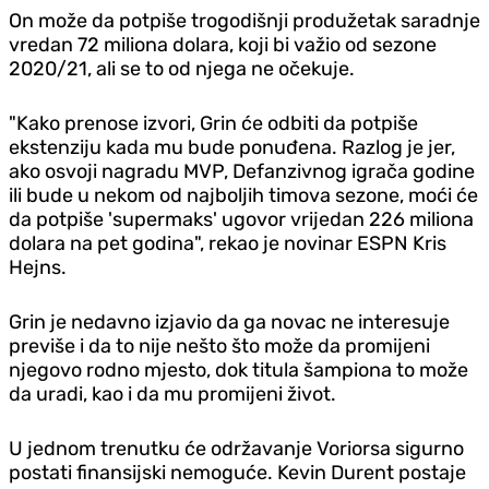
On može da potpiše trogodišnji produžetak saradnje
vredan 72 miliona dolara, koji bi važio od sezone
2020/21, ali se to od njega ne očekuje.
"Kako prenose izvori, Grin će odbiti da potpiše
ekstenziju kada mu bude ponuđena. Razlog je jer,
ako osvoji nagradu MVP, Defanzivnog igrača godine
ili bude u nekom od najboljih timova sezone, moći će
da potpiše 'supermaks' ugovor vrijedan 226 miliona
dolara na pet godina", rekao je novinar ESPN Kris
Hejns.
Grin je nedavno izjavio da ga novac ne interesuje
previše i da to nije nešto što može da promijeni
njegovo rodno mjesto, dok titula šampiona to može
da uradi, kao i da mu promijeni život.
U jednom trenutku će održavanje Voriorsa sigurno
postati finansijski nemoguće. Kevin Durent postaje