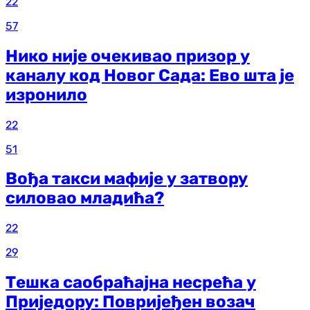
22
57
Нико није очекивао призор у
каналу код Новог Сада: Ево шта је
изронило
22
51
Вођа такси мафије у затвору
силовао младића?
22
29
Тешка саобраћајна несрећа у
Приједору: Повријеђен возач