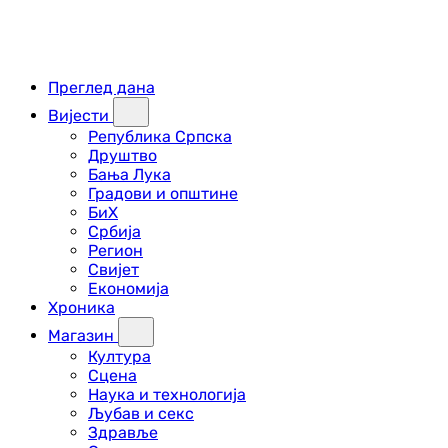
Преглед дана
Вијести
Република Српска
Друштво
Бања Лука
Градови и општине
БиХ
Србија
Регион
Свијет
Економија
Хроника
Магазин
Култура
Сцена
Наука и технологија
Љубав и секс
Здравље