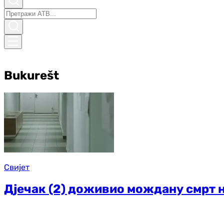
Bukurešt
Свијет
Дјечак (2) доживио мождану смрт н