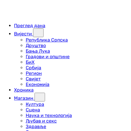
Преглед дана
Вијести
Република Српска
Друштво
Бања Лука
Градови и општине
БиХ
Србија
Регион
Свијет
Економија
Хроника
Магазин
Култура
Сцена
Наука и технологија
Љубав и секс
Здравље