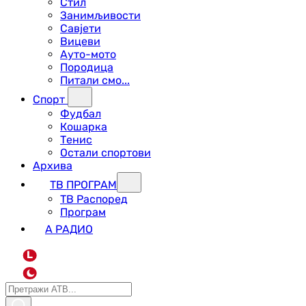
Стил
Занимљивости
Савјети
Вицеви
Ауто-мото
Породица
Питали смо...
Спорт
Фудбал
Кошарка
Тенис
Остали спортови
Архива
ТВ ПРОГРАМ
ТВ Распоред
Програм
А РАДИО
L