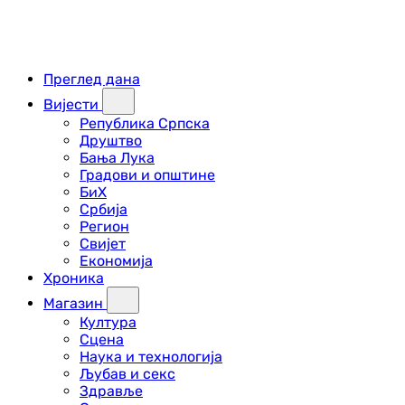
Преглед дана
Вијести
Република Српска
Друштво
Бања Лука
Градови и општине
БиХ
Србија
Регион
Свијет
Економија
Хроника
Магазин
Култура
Сцена
Наука и технологија
Љубав и секс
Здравље