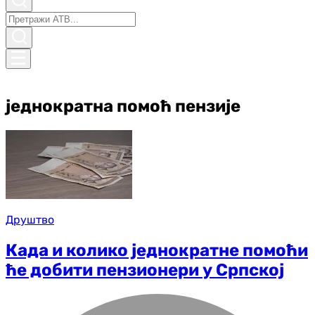
једнократна помоћ пензије
Друштво
Када и колико једнократне помоћи
ће добити пензионери у Српској