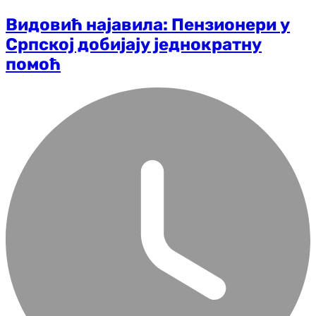
Видовић најавила: Пензионери у
Српској добијају једнократну
помоћ