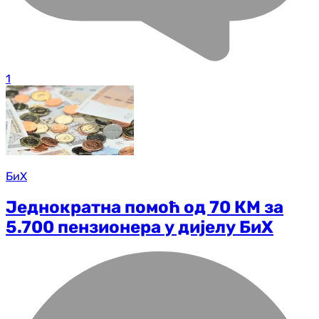
1
БиХ
Једнократна помоћ од 70 КМ за
5.700 пензионера у дијелу БиХ