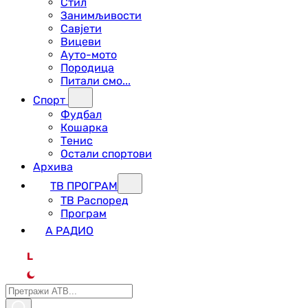
Стил
Занимљивости
Савјети
Вицеви
Ауто-мото
Породица
Питали смо...
Спорт
Фудбал
Кошарка
Тенис
Остали спортови
Архива
ТВ ПРОГРАМ
ТВ Распоред
Програм
А РАДИО
L