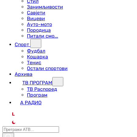
Стил
Занимљивости
Савјети
Вицеви
Ауто-мото
Породица
Питали смо...
Спорт
Фудбал
Кошарка
Тенис
Остали спортови
Архива
ТВ ПРОГРАМ
ТВ Распоред
Програм
А РАДИО
L