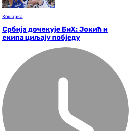
Кошарка
Србија дочекује БиХ: Јокић и
екипа циљају побједу