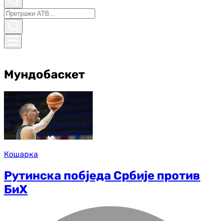
Мундобаскет
Кошарка
Рутинска побједа Србије против
БиХ