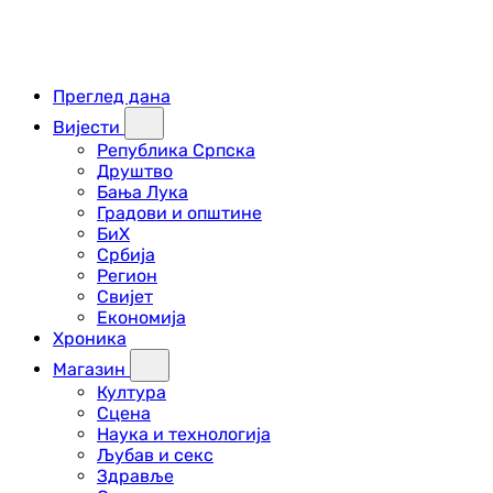
Преглед дана
Вијести
Република Српска
Друштво
Бања Лука
Градови и општине
БиХ
Србија
Регион
Свијет
Економија
Хроника
Магазин
Култура
Сцена
Наука и технологија
Љубав и секс
Здравље