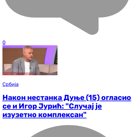
0
Србија
Након нестанка Дуње (15) огласио
се и Игор Јурић: "Случај је
изузетно комплексан"