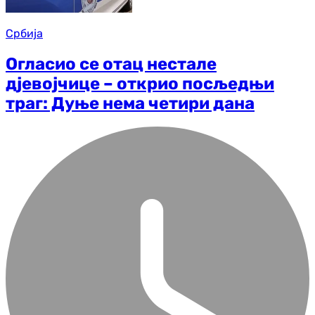
Србија
Огласио се отац нестале
дјевојчице – открио посљедњи
траг: Дуње нема четири дана