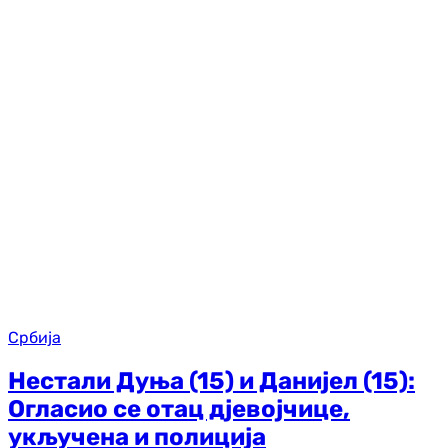
Србија
Нестали Дуња (15) и Данијел (15):
Огласио се отац дјевојчице,
укључена и полиција