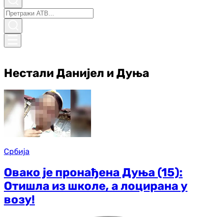
Нестали Данијел и Дуња
Србија
Овако је пронађена Дуња (15):
Отишла из школе, а лоцирана у
возу!