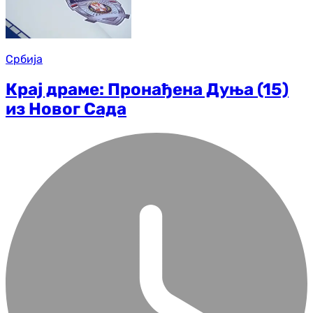
Србија
Крај драме: Пронађена Дуња (15)
из Новог Сада