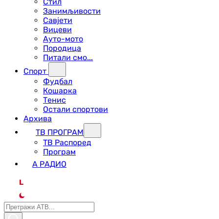
Стил
Занимљивости
Савјети
Вицеви
Ауто-мото
Породица
Питали смо...
Спорт
Фудбал
Кошарка
Тенис
Остали спортови
Архива
ТВ ПРОГРАМ
ТВ Распоред
Програм
А РАДИО
L