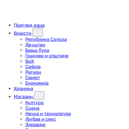
Преглед дана
Вијести
Република Српска
Друштво
Бања Лука
Градови и општине
БиХ
Србија
Регион
Свијет
Економија
Хроника
Магазин
Култура
Сцена
Наука и технологија
Љубав и секс
Здравље