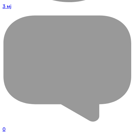
3 мј
0