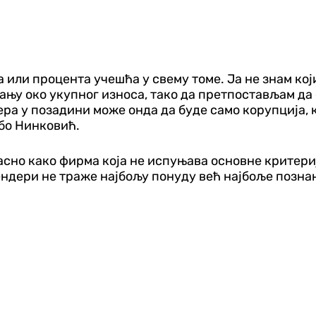
а или процента учешћа у свему томе. Ја не знам кој
њу око укупног износа, тако да претпостављам да с
ра у позадини може онда да буде само корупција, к
бо Нинковић.
јасно како фирма која не испуњава основне критери
ендери не траже најбољу понуду већ најбоље познан