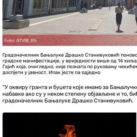
Градоначелник Бањалуке Драшко Станивуковић поново к
градске манифестације, у вриједности више од 14 хиља
Гајић која, очигледно, није позната по руковању чекиће
доспјети у јавност. Ипак јесте па одједно
"У оквиру гранта и буџета које имамо за Бањалучк
набавке ако су у неком степену објављене и то, б
градоначелник Бањалуке Драшко Станивуковић.