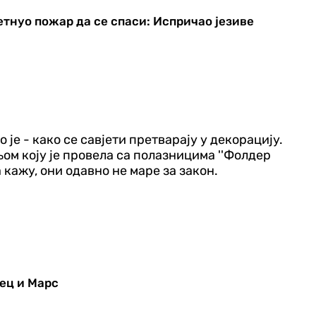
етнуо пожар да се спаси: Испричао језиве
је - како се савјети претварају у декорацију.
ом коју је провела са полазницима ''Фолдер
а кажу, они одавно не маре за закон.
ец и Марс