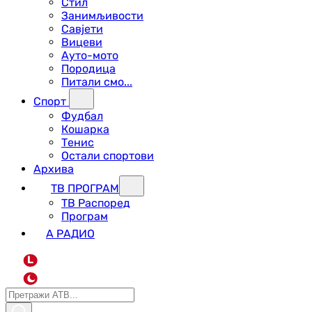
Стил
Занимљивости
Савјети
Вицеви
Ауто-мото
Породица
Питали смо...
Спорт
Фудбал
Кошарка
Тенис
Остали спортови
Архива
ТВ ПРОГРАМ
ТВ Распоред
Програм
А РАДИО
L