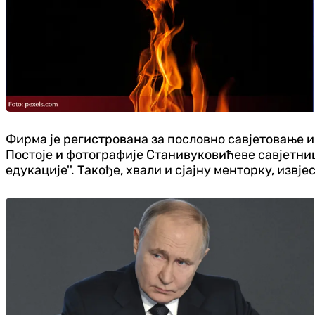
Фирма је регистрована за пословно савјетовање и 
Постоје и фотографије Станивуковићеве савјетниц
едукације''. Такође, хвали и сјајну менторку, извј