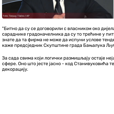
"Битно да су се договорили с власником око дијел
сараднике градоначелника да су то трећине у пита
знате да та фирма не може да испуни услове тенде
каже предсједник Скупштине града Бањалука Љу
За сада свима који логички размишљају остаје не
сфере. Оно што јесте јасно - код Станивуковића т
декорацију.