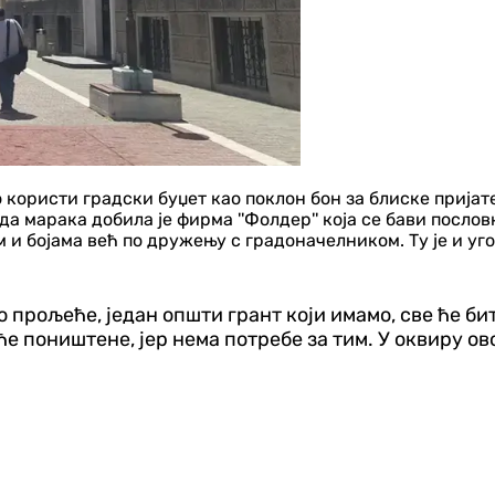
ористи градски буџет као поклон бон за блиске пријате
да марака добила је фирма ''Фолдер'' која се бави посл
м и бојама већ по дружењу с градоначелником. Ту је и у
о прољеће, један општи грант који имамо, све ће би
иће поништене, јер нема потребе за тим. У оквиру о