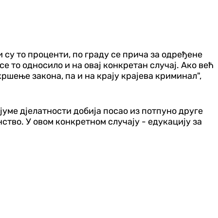
и су то проценти, по граду се прича за одређене
е то односило и на овај конкретан случај. Ако већ
ршење закона, па и на крају крајева криминал",
јуме дјелатности добија посао из потпуно друге
ство. У овом конкретном случају - едукацију за