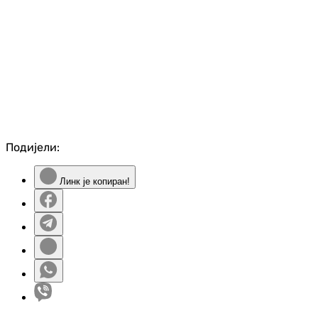
Подијели:
Линк је копиран!