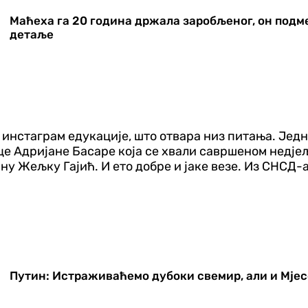
Маћеха га 20 година држала заробљеног, он подм
детаље
инстаграм едукације, што отвара низ питања. Једно 
е Адријане Басаре која се хвали савршеном недјељ
есну Жељку Гајић. И ето добре и јаке везе. Из СНСД-
Путин: Истраживаћемо дубоки свемир, али и Мјес