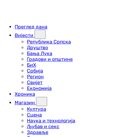
Преглед дана
Вијести
Република Српска
Друштво
Бања Лука
Градови и општине
БиХ
Србија
Регион
Свијет
Економија
Хроника
Магазин
Култура
Сцена
Наука и технологија
Љубав и секс
Здравље