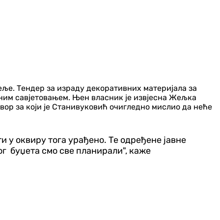
ље. Тендер за израду декоративних материјала за
овним савјетовањем. Њен власник је извјесна Жељка
говор за који је Станивуковић очигледно мислио да неће
ти у оквиру тога урађено. Те одређене јавне
вог буџета смо све планирали", каже