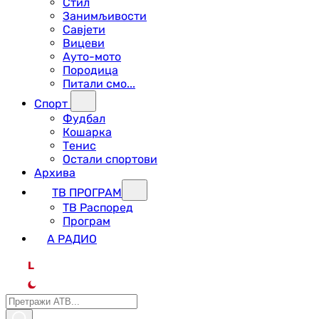
Стил
Занимљивости
Савјети
Вицеви
Ауто-мото
Породица
Питали смо...
Спорт
Фудбал
Кошарка
Тенис
Остали спортови
Архива
ТВ ПРОГРАМ
ТВ Распоред
Програм
А РАДИО
L