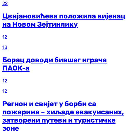
22
Цвијановићева положила вијенац
на Новом Зејтинлику
12
18
Борац доводи бившег играча
ПАОК-а
12
12
Регион и свијет у борби са
пожарима – хиљаде евакуисаних,
затворени путеви и туристичке
зоне