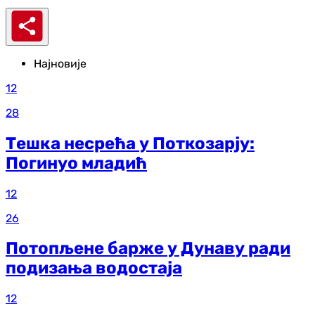
Најновије
12
28
Тешка несрећа у Поткозарју:
Погинуо младић
12
26
Потопљене барже у Дунаву ради
подизања водостаја
12