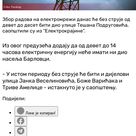
Збор радова на електромрежи данас ће без струје од
девет до десет бити дио улице Тешана Подруговића,
саопштили су из “Електрокрајине”.
Из овог предузећа додају да од девет до 14
часова електричну енергију неће имати ни дио
насеља Барловци.
- У истом периоду без струје ће бити и дијелови
улица Јанка Веселиновића, Боже Варићака и
Триве Амелице - истакнуто је у саопштењу.
Подијели:
Линк је копиран!