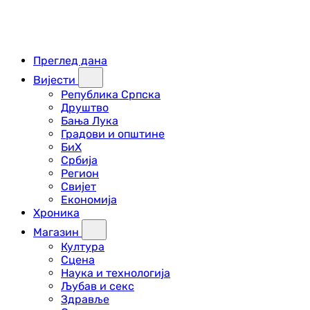
Преглед дана
Вијести
Република Српска
Друштво
Бања Лука
Градови и општине
БиХ
Србија
Регион
Свијет
Економија
Хроника
Магазин
Култура
Сцена
Наука и технологија
Љубав и секс
Здравље