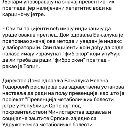
Љекари упозоравају на значај превентивних
прегледа, јер нелијечени хепатитис води ка
карциному јетре.
- Сви ти пацијенти већ имају индикацију да
ураде овакав преглед. Дом здравља Бањалука је
препознао значај ове методе и уведен је индекс
у лабораторији. Сви пацијенти који дођу да раде
налазе имају израчунат "фиб скор" који упућује
да ли треба да ради "фибро скен" преглед -
рекао је Топић.
Директор Дома здравља Бањалука Невена
Тодоровић рекла је да ова здравствена установа
наставља да ради на пољу превенције, као што је
пројекат "Превенција метаболичких болести
јетре у Републици Српској" под
покровитељством Министарства здравља и
социјалне заштите Српске, заједно са
Удружењем за метаболичке болести.