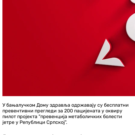
У бањалучком Дому здравља одржавају су бесплатни
превентивни прегледи за 200 пацијената у оквиру
пилот пројекта "превенција метаболичких болести
јетре у Републици Српској".