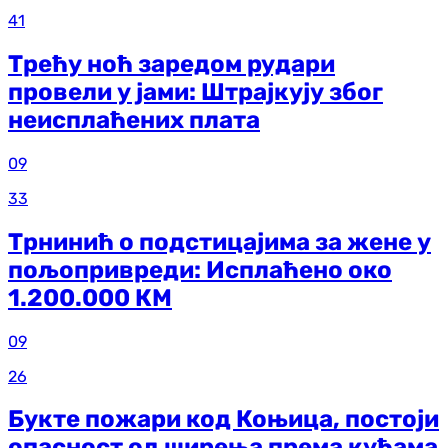
41
Трећу ноћ заредом рудари
провели у јами: Штрајкују због
неисплаћених плата
09
33
Трнинић о подстицајима за жене у
пољопривреди: Исплаћено око
1.200.000 КМ
09
26
Букте пожари код Коњица, постоји
опасност од ширења према кућама