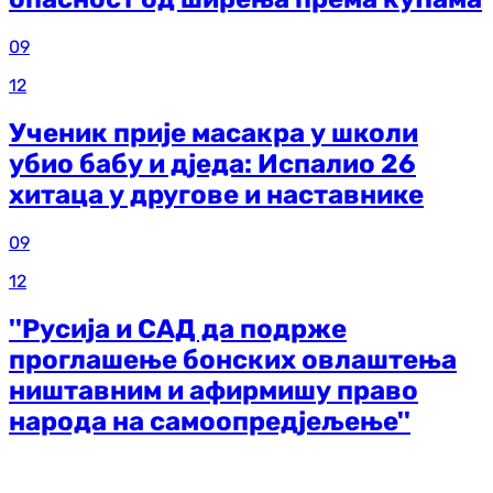
09
12
Ученик прије масакра у школи
убио бабу и дједа: Испалио 26
хитаца у другове и наставнике
09
12
''Русија и САД да подрже
проглашење бонских овлаштења
ништавним и афирмишу право
народа на самоопредјељење''