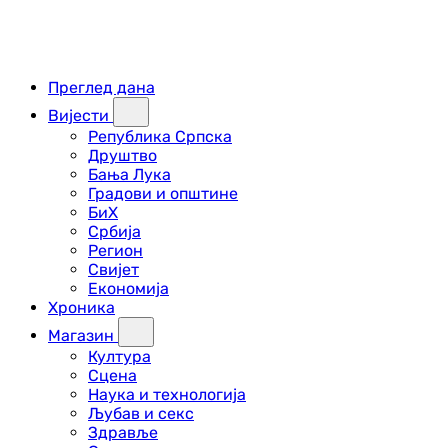
Преглед дана
Вијести
Република Српска
Друштво
Бања Лука
Градови и општине
БиХ
Србија
Регион
Свијет
Економија
Хроника
Магазин
Култура
Сцена
Наука и технологија
Љубав и секс
Здравље