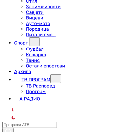
Стил
Занимљивости
Савјети
Вицеви
Ауто-мото
Породица
Питали смо...
Спорт
Фудбал
Кошарка
Тенис
Остали спортови
Архива
ТВ ПРОГРАМ
ТВ Распоред
Програм
А РАДИО
L