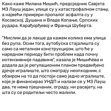
Како каже Милана Мишић, предсједник Савјета
МЗ Лауш један, улице су у катастрофалном стању,
а највећи примјери пропалог асфалта су у
Косовској, Душана и Владе Копање, Српских
рудара, Карађорђевој и Франца Шуберта.
"Мислим да је лакше да кажем колико има улица
без рупа. Осим тога, аутобуска стајалишта су
само са металном конструкцијом, што ће у
наредном периоду бити проблем када почну
интензивније падавине", казала је Мишићева и
додала да је регулационим планом предвиђено
дјечје игралиште, што сматрају неопходним, с
обзиром на то да постоји само једно игралиште,
које је финансирао УНДП и налази се у МЗ Лауш
два, те нема пјешчаник, ограду, ни расвјету, на
шта су се родитељи често жалили.