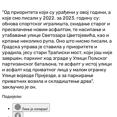
"Од приоритета који су урађени у овој години, а
које смо писали у 2022. за 2023. годину су:
обнова спортског игралишта, скидање старог и
пресвлачење новим асфалтом, те насипање и
утабавање улице Светозара Цветојевића, као и
крпање неколико рупа. Оно што нисмо писали, а
Градска управа је ставила у приоритете и
урадила, јесу стари Траписки мост, који још није
завршен, паркинг код зграде у Улици Пољског
партизанског батаљона, те асфалт у истој улици
и асфалт код приватног лица у малом огранку
Улице војводе Пријезде, а за паркирање
приватних возила и складиштење дрва",
закључио је он.
Подијели:
Линк је копиран!