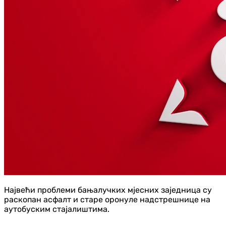
Највећи проблеми бањалучких мјесних заједница су
раскопан асфалт и старе оронуле надстрешнице на
аутобуским стајалиштима.