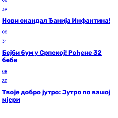
08
39
Нови скандал Ђанија Инфантина!
08
31
Бејби бум у Српској! Рођене 32
бебе
08
30
Твоје добро јутро: Јутро по вашој
мјери