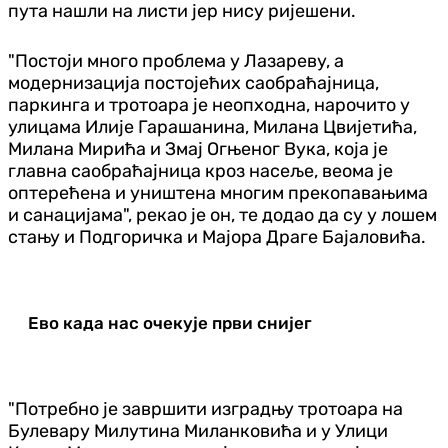
пута нашли на листи јер нису ријешени.
"Постоји много проблема у Лазареву, а
модернизација постојећих саобраћајница,
паркинга и тротоара је неопходна, нарочито у
улицама Илије Гарашанина, Милана Цвијетића,
Милана Мирића и Змај Огњеног Вука, која је
главна саобраћајница кроз насеље, веома је
оптерећена и уништена многим прекопавањима
и санацијама", рекао је он, те додао да су у лошем
стању и Подгоричка и Мајора Драге Бајаловића.
Ево када нас очекује први снијег
"Потребно је завршити изградњу тротоара на
Булевару Милутина Миланковића и у Улици