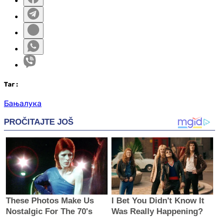
Таг
:
Бањалука