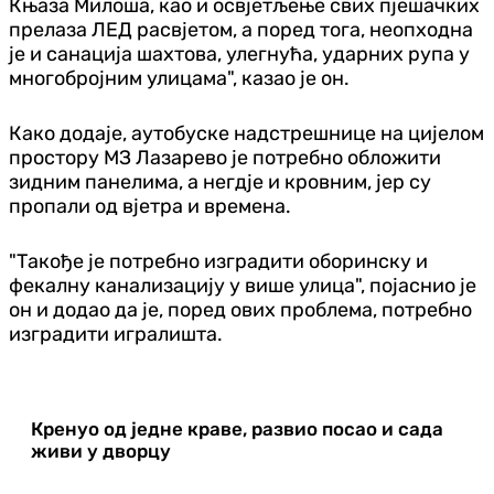
Књаза Милоша, као и освјетљење свих пјешачких
прелаза ЛЕД расвјетом, а поред тога, неопходна
је и санација шахтова, улегнућа, ударних рупа у
многобројним улицама", казао је он.
Како додаје, аутобуске надстрешнице на цијелом
простору МЗ Лазарево је потребно обложити
зидним панелима, а негдје и кровним, јер су
пропали од вјетра и времена.
"Такође је потребно изградити оборинску и
фекалну канализацију у више улица", појаснио је
он и додао да је, поред ових проблема, потребно
изградити игралишта.
Кренуо од једне краве, развио посао и сада
живи у дворцу