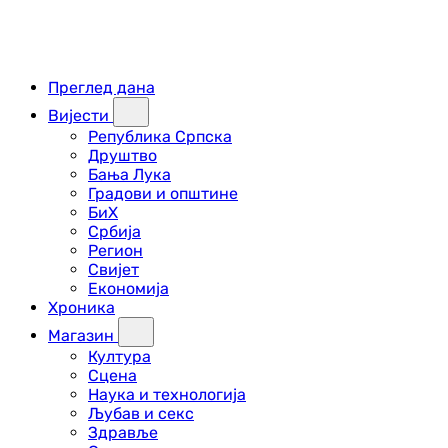
Преглед дана
Вијести
Република Српска
Друштво
Бања Лука
Градови и општине
БиХ
Србија
Регион
Свијет
Економија
Хроника
Магазин
Култура
Сцена
Наука и технологија
Љубав и секс
Здравље