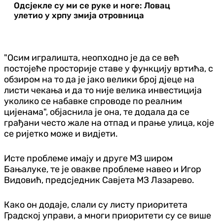
Одсјекле су ми се руке и ноге: Ловац
улетио у хрпу змија отровница
"Осим игралишта, неопходно је да се већ
постојеће просторије ставе у функцију вртића, с
обзиром на то да је јако велики број дјеце на
листи чекања и да то није велика инвестиција
уколико се набавке спроводе по реалним
цијенама", објаснила је она, те додала да се
грађани често жале на отпад и прање улица, које
се ријетко може и видјети.
Исте проблеме имају и друге МЗ широм
Бањалуке, те је овакве проблеме навео и Игор
Видовић, предсједник Савјета МЗ Лазарево.
Како он додаје, слали су листу приоритета
Градској управи, а многи приоритети су се више