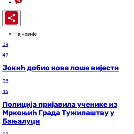
Најновије
08
49
Јокић добио нове лоше вијести
08
46
Полиција пријавила ученике из
Мркоњић Града Тужилаштву у
Бањалуци