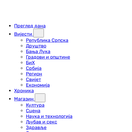
Преглед дана
Вијести
Република Српска
Друштво
Бања Лука
Градови и општине
БиХ
Србија
Регион
Свијет
Економија
Хроника
Магазин
Култура
Сцена
Наука и технологија
Љубав и секс
Здравље