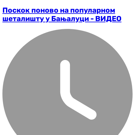
Поскок поново на популарном
шеталишту у Бањалуци - ВИДЕО