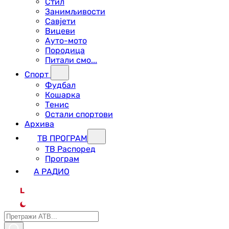
Стил
Занимљивости
Савјети
Вицеви
Ауто-мото
Породица
Питали смо...
Спорт
Фудбал
Кошарка
Тенис
Остали спортови
Архива
ТВ ПРОГРАМ
ТВ Распоред
Програм
А РАДИО
L