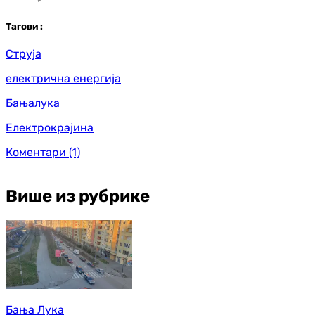
Таг
ови
:
Струја
електрична енергија
Бањалука
Електрокрајина
Коментари
(1)
Више из рубрике
Бања Лука