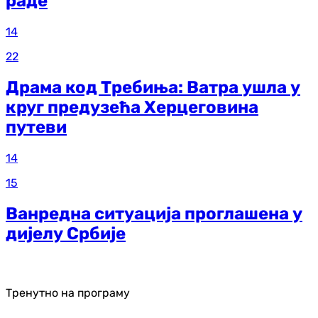
раде
14
22
Драма код Требиња: Ватра ушла у
круг предузећа Херцеговина
путеви
14
15
Ванредна ситуација проглашена у
дијелу Србије
Тренутно на програму