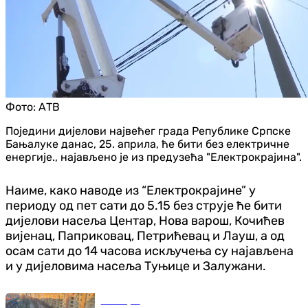
Фото:
АТВ
Поједини дијелови највећег града Републике Српске
Бањалуке данас, 25. априла, ће бити без електричне
енергије., најављено је из предузећа "Електрокрајина".
Наиме, како наводе из “Електрокрајине” у
периоду од пет сати до 5.15 без струје ће бити
дијелови насеља Центар, Нова варош, Кочићев
вијенац, Паприковац, Петрићевац и Лауш, а од
осам сати до 14 часова искључења су најављена
и у дијеловима насеља Туњице и Залужани.
Бања Лука