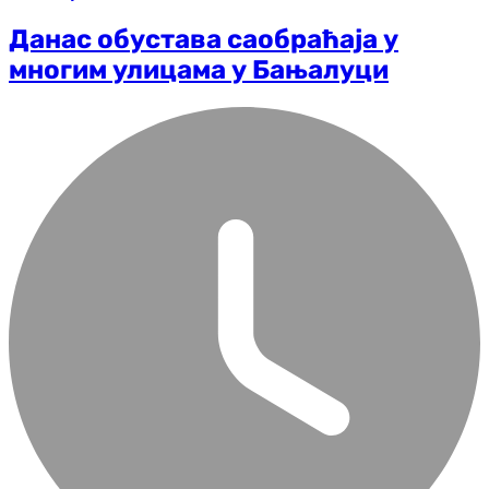
Данас обустава саобраћаја у
многим улицама у Бањалуци