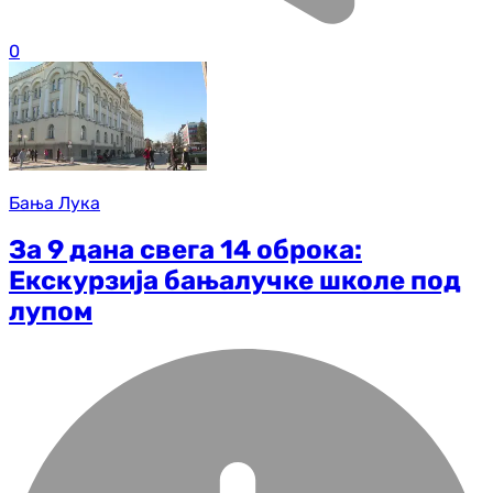
0
Бања Лука
За 9 дана свега 14 оброка:
Екскурзија бањалучке школе под
лупом