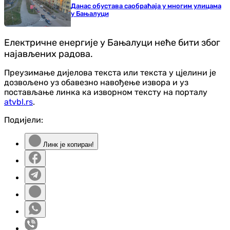
Данас обустава саобраћаја у многим улицама
у Бањалуци
Електричне енергије у Бањалуци неће бити због
најављених радова.
Преузимање дијелова текста или текста у цјелини је
дозвољено уз обавезно навођење извора и уз
постављање линка ка изворном тексту на порталу
atvbl.rs
.
Подијели:
Линк је копиран!