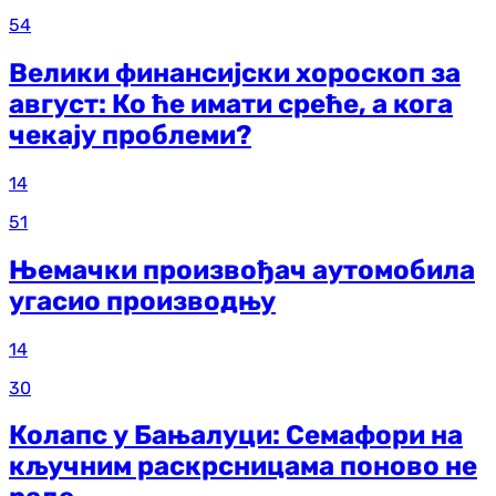
54
Велики финансијски хороскоп за
август: Ко ће имати среће, а кога
чекају проблеми?
14
51
Њемачки произвођач аутомобила
угасио производњу
14
30
Колапс у Бањалуци: Семафори на
кључним раскрсницама поново не