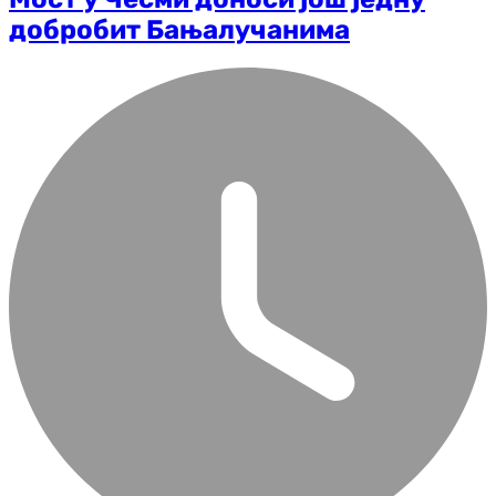
добробит Бањалучанима