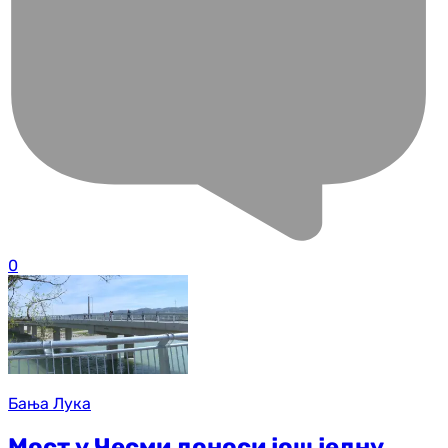
0
Бања Лука
Мост у Чесми доноси још једну