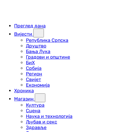
Преглед дана
Вијести
Република Српска
Друштво
Бања Лука
Градови и општине
БиХ
Србија
Регион
Свијет
Економија
Хроника
Магазин
Култура
Сцена
Наука и технологија
Љубав и секс
Здравље