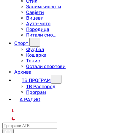
Стил
Занимљивости
Савјети
Вицеви
Ауто-мото
Породица
Питали смо...
Спорт
Фудбал
Кошарка
Тенис
Остали спортови
Архива
ТВ ПРОГРАМ
ТВ Распоред
Програм
А РАДИО
L