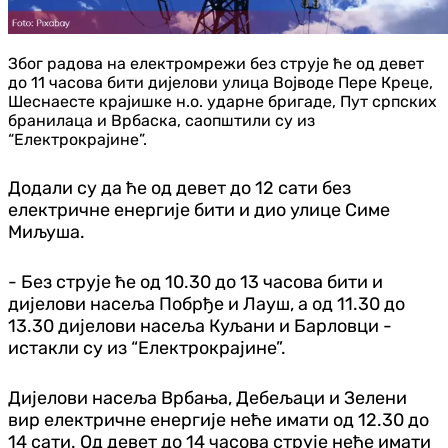
Због радова на електромрежи без струје ће од девет
до 11 часова бити дијелови улица Војводе Пере Креце,
Шеснаесте крајишке н.о. ударне бригаде, Пут српских
бранилаца и Врбаска, саопштили су из
“Електрокрајине”.
Додали су да ће од девет до 12 сати без
електричне енергије бити и дио улице Симе
Миљуша.
- Без струје ће од 10.30 до 13 часова бити и
дијелови насеља Побрђе и Лауш, а од 11.30 до
13.30 дијелови насеља Куљани и Барловци -
истакли су из “Електрокрајине”.
Дијелови насеља Врбања, Дебељаци и Зелени
вир електричне енергије неће имати од 12.30 до
14 сати. Од девет до 14 часова струје неће имати