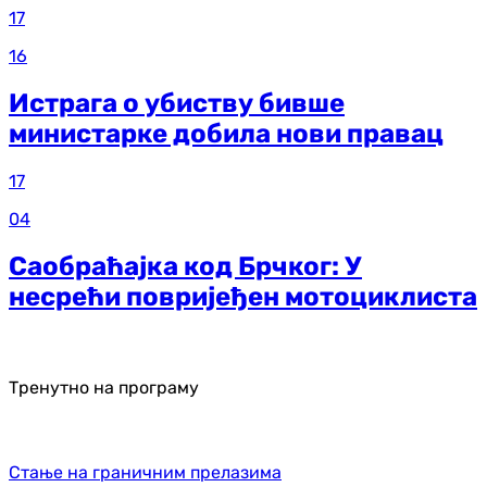
17
16
Истрага о убиству бивше
министарке добила нови правац
17
04
Саобраћајка код Брчког: У
несрећи повријеђен мотоциклиста
Тренутно на програму
Стање на граничним прелазима