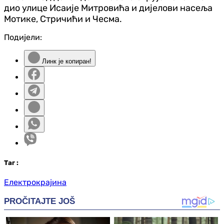
дио улице Исаије Митровића и дијелови насеља
Мотике, Стричићи и Чесма.
Подијели:
Линк је копиран!
Таг
:
Електрокрајина