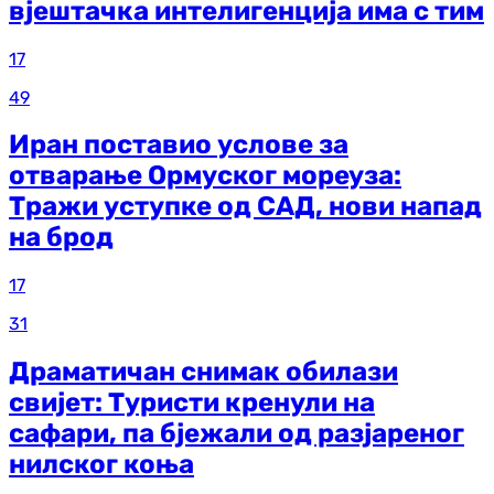
вјештачка интелигенција има с тим
17
49
Иран поставио услове за
отварање Ормуског мореуза:
Тражи уступке од САД, нови напад
на брод
17
31
Драматичан снимак обилази
свијет: Туристи кренули на
сафари, па бјежали од разјареног
нилског коња