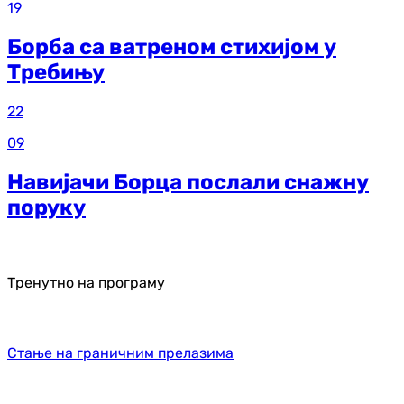
19
Борба са ватреном стихијом у
Требињу
22
09
Навијачи Борца послали снажну
поруку
Тренутно на програму
Стање на граничним прелазима