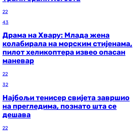
22
43
Драма на Хвару: Млада жена
колабирала на морским стијенама,
пилот хеликоптера извео опасан
маневар
22
32
Најбољи тенисер свијета завршио
на прегледима, познато шта се
дешава
22