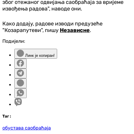
због отежаног одвијања саобраћаја за вријеме
извођења радова", наводе они.
Како додају, радове изводи предузеће
"Козарапутеви", пишу
Независне
.
Подијели:
Линк је копиран!
Таг
:
обустава саобраћаја