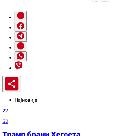
Најновије
22
52
Трамп брани Хегсета