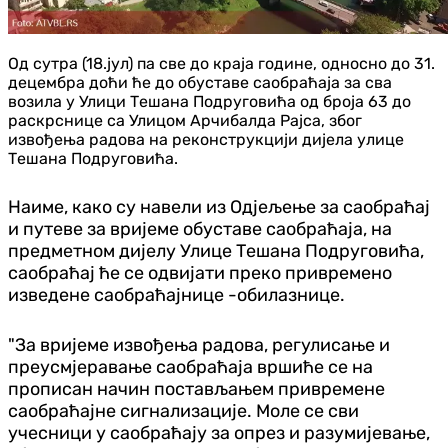
Од сутра (18.јул) па све до краја године, односно до 31.
децембра доћи ће до обуставе саобраћаја за сва
возила у Улици Тешана Подруговића од броја 63 до
раскрснице са Улицом Арчибалда Рајса, због
извођења радова на реконструкцији дијела улице
Тешана Подруговића.
Наиме, како су навели из Одјељење за саобраћај
и путеве за вријеме обуставе саобраћаја, на
предметном дијелу Улице Тешана Подруговића,
саобраћај ће се одвијати преко привремено
изведене саобраћајнице -обилазнице.
"За вријеме извођења радова, регулисање и
преусмјеравање саобраћаја вршиће се на
прописан начин постављањем привремене
саобраћајне сигнализације. Моле се сви
учесници у саобраћају за опрез и разумијевање,