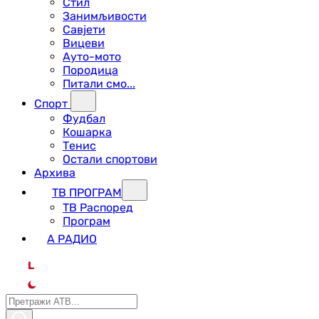
Стил
Занимљивости
Савјети
Вицеви
Ауто-мото
Породица
Питали смо...
Спорт
Фудбал
Кошарка
Тенис
Остали спортови
Архива
ТВ ПРОГРАМ
ТВ Распоред
Програм
А РАДИО
L