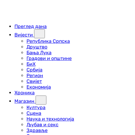
Преглед дана
Вијести
Република Српска
Друштво
Бања Лука
Градови и општине
БиХ
Србија
Регион
Свијет
Економија
Хроника
Магазин
Култура
Сцена
Наука и технологија
Љубав и секс
Здравље