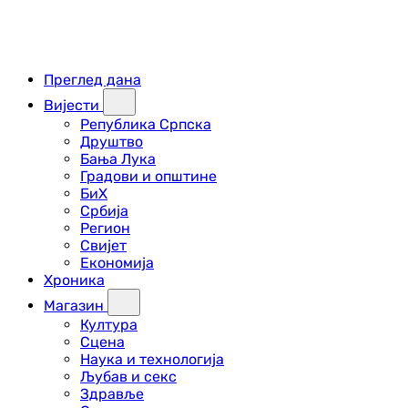
Преглед дана
Вијести
Република Српска
Друштво
Бања Лука
Градови и општине
БиХ
Србија
Регион
Свијет
Економија
Хроника
Магазин
Култура
Сцена
Наука и технологија
Љубав и секс
Здравље