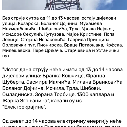
Без струје сутра од 11 до 13 часова, остају дијелови
улица: Козарска, Боланог Дојчина, Мухамеда
Мехмедбашића, Шибаловића, Трла, Уроша Нејаког,
Исидоре Секулић, Кутузова, Мајке Кристине, Попа
Јовице, Стојана Новаковића, Гаврила Принципа,
Орловачки пут, Пионирска, Браце Поткоњака, Крфска,
Милешевска, Пере Дрљаче, Старчевица и Устанички
пут.
"Истог дана струју неће имати од 13 до 14 часова
дијелови улица: Бранка Кошчице, Франца
Шуберта, Јасмира Малчића, Милана Бранковића,
Боланог Дојчина, Мочила, Трла, Шибови,
Омладинска, Зорана Торбице, 1300 каплара и
Жарка Згоњанина", казали су из
"Електрокрајине".
Од девет до 14 часова електричну енергију неће