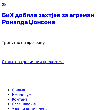
28
БиХ добила захтјев за агреман
Роналда Џонсона
Тренутно на програму
Стање на граничним прелазима
О нама
Импресум
Контакт
Оглашавање
Услови коришћења