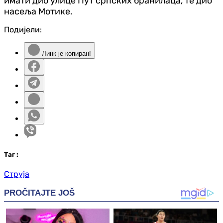
имати дио улице Пут српских бранилаца, те дио
насеља Мотике.
Подијели:
Линк је копиран!
Таг
:
Струја