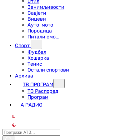
Стил
Занимљивости
Савјети
Вицеви
Ауто-мото
Породица
Питали смо...
Спорт
Фудбал
Кошарка
Тенис
Остали спортови
Архива
ТВ ПРОГРАМ
ТВ Распоред
Програм
А РАДИО
L