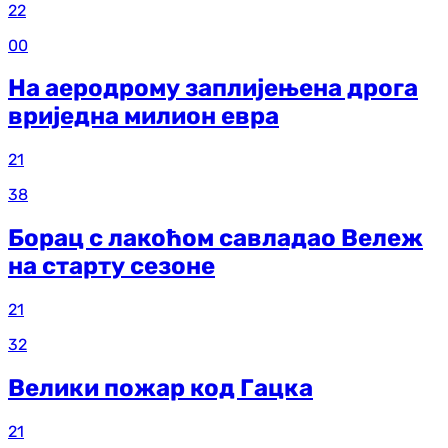
22
00
На аеродрому заплијењена дрога
вриједна милион евра
21
38
Борац с лакоћом савладао Вележ
на старту сезоне
21
32
Велики пожар код Гацка
21