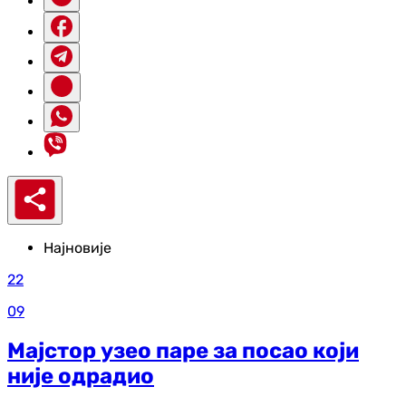
Најновије
22
09
Мајстор узео паре за посао који
није одрадио