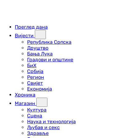
Преглед дана
Вијести
Република Српска
Друштво
Бања Лука
Градови и општине
БиХ
Србија
Регион
Свијет
Економија
Хроника
Магазин
Култура
Сцена
Наука и технологија
Љубав и секс
Здравље