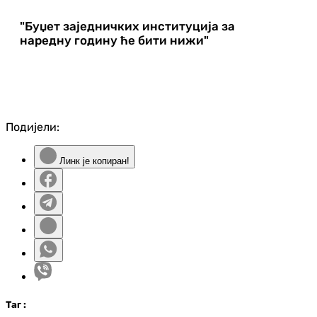
"Буџет заједничких институција за
наредну годину ће бити нижи"
Подијели:
Линк је копиран!
Таг
: