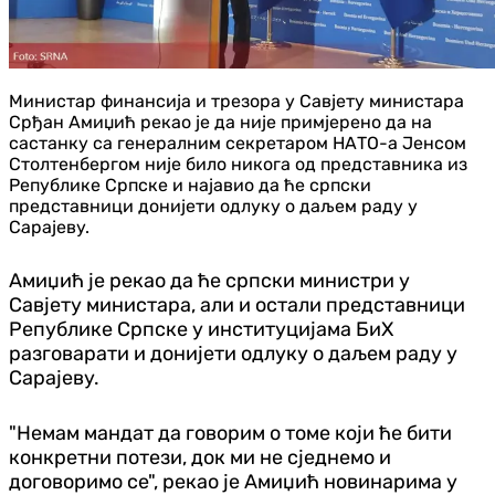
Министар финансија и трезора у Савјету министара
Срђан Амиџић рекао је да није примјерено да на
састанку са генералним секретаром НАТО-а Јенсом
Столтенбергом није било никога од представника из
Републике Српске и најавио да ће српски
представници донијети одлуку о даљем раду у
Сарајеву.
Амиџић је рекао да ће српски министри у
Савјету министара, али и остали представници
Републике Српске у институцијама БиХ
разговарати и донијети одлуку о даљем раду у
Сарајеву.
"Немам мандат да говорим о томе који ће бити
конкретни потези, док ми не сједнемо и
договоримо се", рекао је Амиџић новинарима у