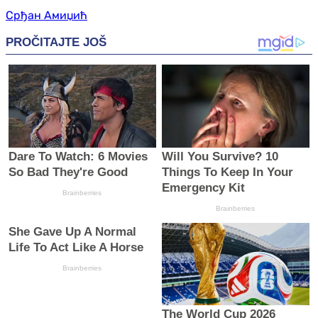
Срђан Амиџић