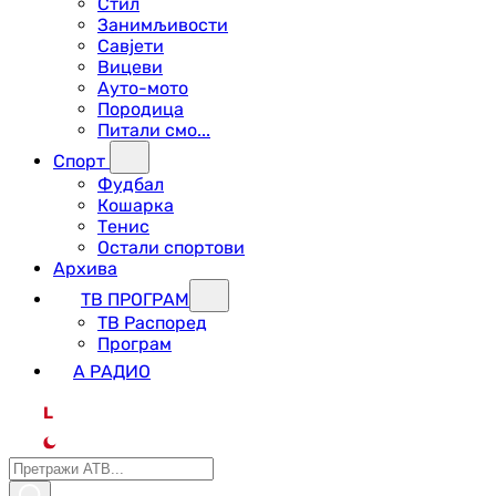
Стил
Занимљивости
Савјети
Вицеви
Ауто-мото
Породица
Питали смо...
Спорт
Фудбал
Кошарка
Тенис
Остали спортови
Архива
ТВ ПРОГРАМ
ТВ Распоред
Програм
А РАДИО
L