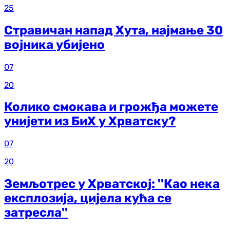
25
Стравичан напад Хута, најмање 30
војника убијено
07
20
Колико смокава и грожђа можете
унијети из БиХ у Хрватску?
07
20
Земљотрес у Хрватској: ''Као нека
експлозија, цијела кућа се
затресла''