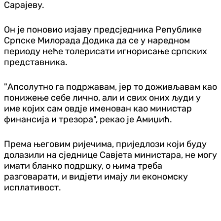
Сарајеву.
Он је поновио изјаву предсједника Републике
Српске Милорада Додика да се у наредном
периоду неће толерисати игнорисање српских
представника.
"Апсолутно га подржавам, јер то доживљавам као
понижење себе лично, али и свих оних људи у
име којих сам овдје именован као министар
финансија и трезора", рекао је Амиџић.
Према његовим ријечима, приједлози који буду
долазили на сједнице Савјета министара, не могу
имати бланко подршку, о њима треба
разговарати, и видјети имају ли економску
исплативост.