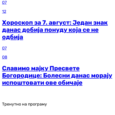
07
12
Хороскоп за 7. август: Један знак
данас добија понуду која се не
одбија
07
08
Славимо мајку Пресвете
Богородице: Болесни данас морају
испоштовати ове обичаје
Тренутно на програму