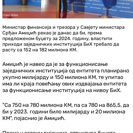
Министар финансија и трезора у Савјету министара
Срђан Амиџић рекао је данас да би, према
предложеном буџету за 2024. годину, властити
приходи заједничких институција БиХ требало да
расту са 152 на 182 милиона КМ.
Амиџић је навео да је за функционисање
заједничких институција од ентитета планирано
укупно милијарду и 150 милиона КМ, те упитао
има ли краја повећању ових издвајања ентитета
за функционисање институција на нивоу БиХ.
"Са 750 на 780 милиона КМ, па са 780 на 865,5, да
би у 2023. години било милијарду и 20 милиона
КМ", појаснио је Амиџић.
Према његовим ријечима, структура буџета