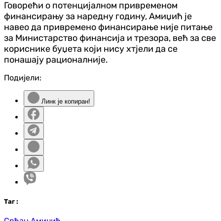
Говорећи о потенцијалном привременом
финансирању за наредну годину, Амиџић је
навео да привремено финансирање није питање
за Министарство финансија и трезора, већ за све
кориснике буџета који нису хтјели да се
понашају рационалније.
Подијели:
Линк је копиран!
Таг
:
Срђан Амиџић