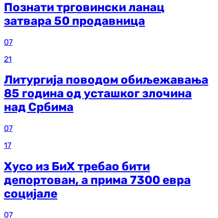
Познати трговински ланац
затвара 50 продавница
07
21
Литургија поводом обиљежавања
85 година од усташког злочина
над Србима
07
17
Хусо из БиХ требао бити
депортован, а прима 7300 евра
социјале
07