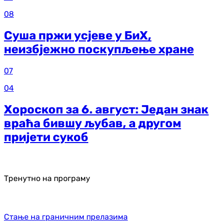
08
Суша пржи усјеве у БиХ,
неизбјежно поскупљење хране
07
04
Хороскоп за 6. август: Један знак
враћа бившу љубав, а другом
пријети сукоб
Тренутно на програму
Стање на граничним прелазима