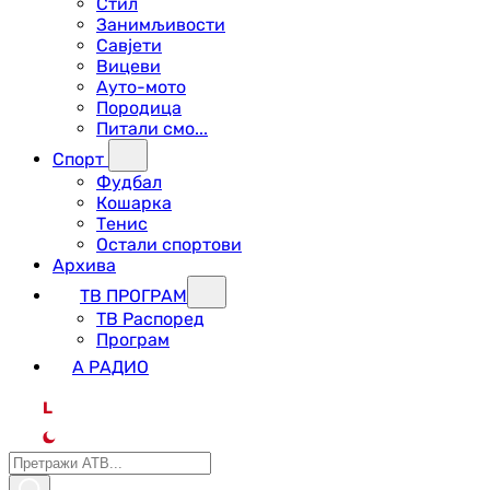
Стил
Занимљивости
Савјети
Вицеви
Ауто-мото
Породица
Питали смо...
Спорт
Фудбал
Кошарка
Тенис
Остали спортови
Архива
ТВ ПРОГРАМ
ТВ Распоред
Програм
А РАДИО
L