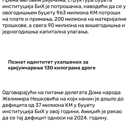
институција БиХ је потрошачка, наводећи да се у
овогодишњем буџету 963 милиона КМ потроши
на плате и примања, 200 милиона на материјалне
трошкове, а свега 90 милиона на вишегодишња и
једногодишња капитална улагања.
Познат идентитет ухапшених за
кријумчарење 130 килограма дроге
Одговарајући на питање делегата Дома народа
Желимира Нешковића на који начин је дошло до
дефицита од 37 милиона КМ у буџету
институција БиХ у овој години, Амиџић је рекао
да се тај дефицит односи на 2024. годину.