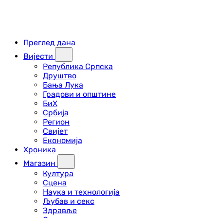
Преглед дана
Вијести
Република Српска
Друштво
Бања Лука
Градови и општине
БиХ
Србија
Регион
Свијет
Економија
Хроника
Магазин
Култура
Сцена
Наука и технологија
Љубав и секс
Здравље