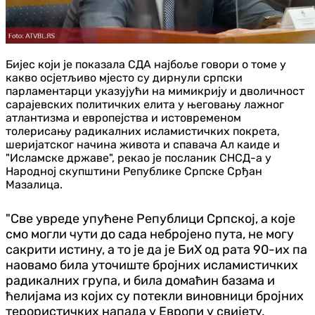
Бијес који је показала СДА најбоље говори о томе у
какво осјетљиво мјесто су дирнули српски
парламентарци указујући на мимикрију и дволичност
сарајевских политичких елита у његовању лажног
атлантизма и европејства и истовременом
толерисању радикалних исламистичких покрета,
шеријатског начина живота и спавача Ал каиде и
"Исламске државе", рекао је посланик СНСД-а у
Народној скупштини Републике Српске Срђан
Мазалица.
"Све увреде упућене Републици Српској, а које
смо могли чути до сада небројено пута, не могу
сакрити истину, а то је да је БиХ од рата 90-их па
наовамо била уточиште бројних исламистичких
радикалних група, и била домаћин базама и
ћелијама из којих су потекли виновници бројних
терористичких напада у Европи у свијету,