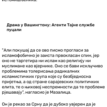
Драма у Вашингтону: Агенти Тајне службе
пуцали
"Али покушај да се ово писмо прогласи за
исламофобично је заиста првокласан спин, јер
оно не таргетира ни ислам као религију ни
муслимане као вјернике. Оно се бави искључиво
проблемима толерисања радикалних
исламистичких група које су безбједносна
пријетња, а од стране сарајевских политичких
елита, те о њиховој неспремности да те проблеме
рјешавају", нагласио је Мазалица.
Он је рекао за Срну да је дубоко увјерен да је