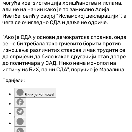
могућа коегзистенција хришћанства и ислама,
али не на начин како је то замислио Алија
Изетбеговић у својој "Исламској декларацији"', а
чега се очигледно СДА и даље не одриче.
"Ако је СДА у основи демократска странка, онда
се не би требала тако грчевито борити против
изношења различитих ставова и чак трудити се
да спријечи да било какав другачији став допре
до политичара у САД. Нико нема монопол на
истину из БиХ, па ни СДА", поручио је Мазалица.
Подијели:
Линк је копиран!