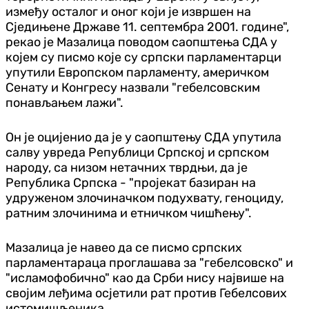
између осталог и оног који је извршен на
Сједињене Државе 11. септембра 2001. године",
рекао је Мазалица поводом саопштења СДА у
којем су писмо које су српски парламентарци
упутили Европском парламенту, америчком
Сенату и Конгресу назвали "гебелсовским
понављањем лажи".
Он је оцијенио да је у саопштењу СДА упутила
салву увреда Републици Српској и српском
народу, са низом нетачних тврдњи, да је
Република Српска - "пројекат базиран на
удруженом злочиначком подухвату, геноциду,
ратним злочинима и етничком чишћењу".
Мазалица је навео да се писмо српских
парламентараца проглашава за "гебелсовско" и
"исламофобично" као да Срби нису највише на
својим леђима осјетили рат против Гебелсових
истомишљеника.