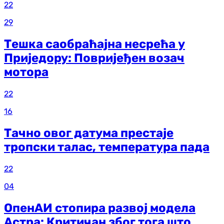
22
29
Тешка саобраћајна несрећа у
Приједору: Повријеђен возач
мотора
22
16
Тачно овог датума престаје
тропски талас, температура пада
22
04
ОпенАИ стопира развој модела
Астра: Критичан због тога што