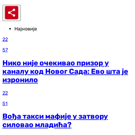
Најновије
22
57
Нико није очекивао призор у
каналу код Новог Сада: Ево шта је
изронило
22
51
Вођа такси мафије у затвору
силовао младића?