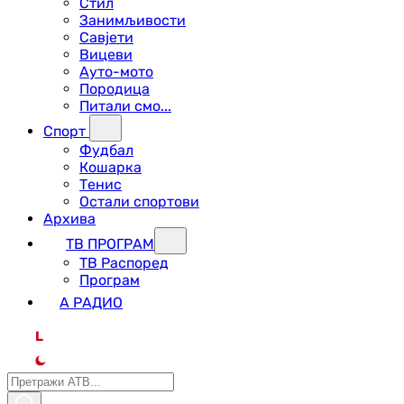
Стил
Занимљивости
Савјети
Вицеви
Ауто-мото
Породица
Питали смо...
Спорт
Фудбал
Кошарка
Тенис
Остали спортови
Архива
ТВ ПРОГРАМ
ТВ Распоред
Програм
А РАДИО
L