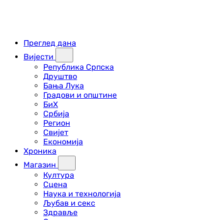
Преглед дана
Вијести
Република Српска
Друштво
Бања Лука
Градови и општине
БиХ
Србија
Регион
Свијет
Економија
Хроника
Магазин
Култура
Сцена
Наука и технологија
Љубав и секс
Здравље