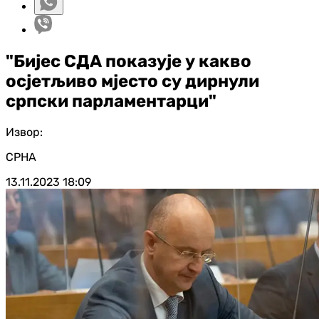
"Бијес СДА показује у какво
осјетљиво мјесто су дирнули
српски парламентарци"
Извор:
СРНА
13.11.2023
18:09