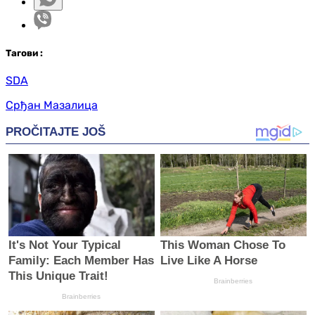
Таг
ови
:
SDA
Срђан Мазалица