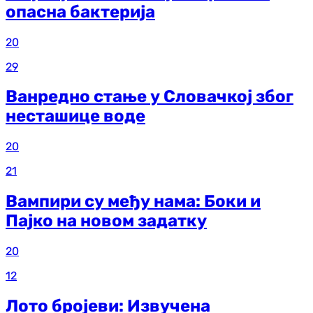
опасна бактерија
20
29
Ванредно стање у Словачкој због
несташице воде
20
21
Вампири су међу нама: Боки и
Пајко на новом задатку
20
12
Лото бројеви: Извучена