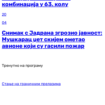
комбинација у 63. колу
20
04
Снимак с Јадрана згрозио јавност:
Мушкарац џет скијем ометао
авионе који су гасили пожар
Тренутно на програму
Стање на граничним прелазима