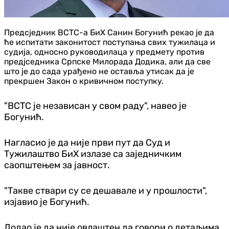
Предсједник ВСТС-а БиХ Санин Богунић рекао је да
ће испитати законитост поступања свих тужилаца и
судија, односно руководилаца у предмету против
предјседника Српске Милорада Додика, али да све
што је до сада урађено не оставља утисак да је
прекршен Закон о кривичном поступку.
"ВСТС је независан у свом раду", навео је
Богунић.
Нагласио је да није први пут да Суд и
Тужилаштво БиХ излазе са заједничким
саопштењем за јавност.
"Такве ствари су се дешавале и у прошлости",
изјавио је Богунић.
Додао је да није овлаштен да говори о детаљима