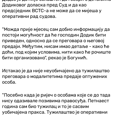
Додиковог доласка пред Суд и да као
предсједник ВСТС-а не може да се мијеша у
оперативни рад судова.
"Можда прије мјесец сам добио информацију да
постоји могућност да ће господин Додик бити
приведен, односно да се преговара о његовој
предаји. Међутим, нисам имао детаље - како ће
доћи, под којим условима, нити како ће рочиште
бити организовано", рекао је Богунић.
Истакао је да није неуобичајено да тужилаштво
преговара о модалитетима предаје оптужених
особа.
"Посебно када је ријеч о особама које се до тада
нису одазивале позивима правосуђа. Петнаест
година сам био тужилац и то је сасвим
уобичајена пракса. Тужилаштво је оперативни