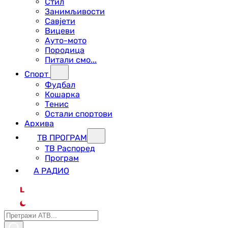
Стил
Занимљивости
Савјети
Вицеви
Ауто-мото
Породица
Питали смо...
Спорт
Фудбал
Кошарка
Тенис
Остали спортови
Архива
ТВ ПРОГРАМ
ТВ Распоред
Програм
А РАДИО
L