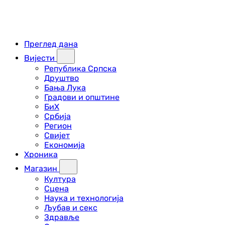
Преглед дана
Вијести
Република Српска
Друштво
Бања Лука
Градови и општине
БиХ
Србија
Регион
Свијет
Економија
Хроника
Магазин
Култура
Сцена
Наука и технологија
Љубав и секс
Здравље