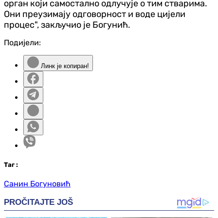
орган који самостално одлучује о тим стварима.
Они преузимају одговорност и воде цијели
процес", закључио је Богунић.
Подијели:
Линк је копиран!
Таг
:
Санин Богуновић