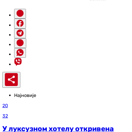
Најновије
20
32
У луксузном хотелу откривена