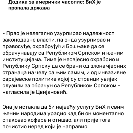
Додика за амерички часопис: БиХ је
пропала држава
- Прво је нелегално узурпирао надлежност
законодавне власти, па онда узурпирао и
правосуђе, охрабрујући Бошњаке да се
обрачунавају са Републиком Српском и њеним
институцијама. Тиме је несвјесно охрабрио и
Републику Српску да се брани од злонамјерних
странаца на челу са њим самим, и од инвазивне
сарајевске политике којој су странци увијек
слузили за обрачун са Републиком Српском -
нагласила је Цвијановић.
Она је истакла да би највећу услугу БиХ и свим
њеним народима урадио кад би он моментално
спаковао кофере и отишао, али прије тога
почистио неред који је направио.