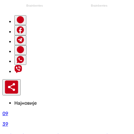
Најновије
09
39