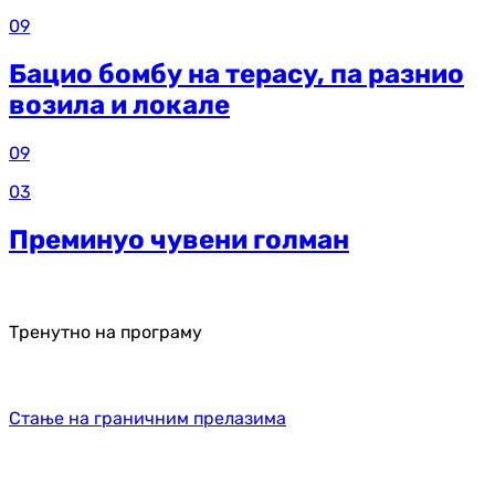
09
Бацио бомбу на терасу, па разнио
возила и локале
09
03
Преминуо чувени голман
Тренутно на програму
Стање на граничним прелазима