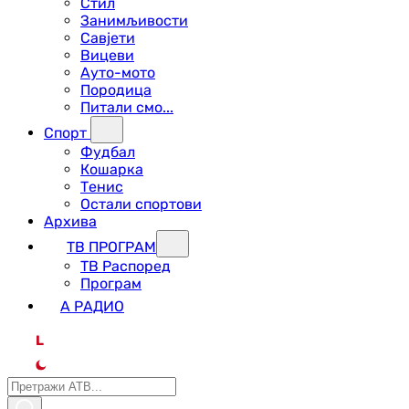
Стил
Занимљивости
Савјети
Вицеви
Ауто-мото
Породица
Питали смо...
Спорт
Фудбал
Кошарка
Тенис
Остали спортови
Архива
ТВ ПРОГРАМ
ТВ Распоред
Програм
А РАДИО
L