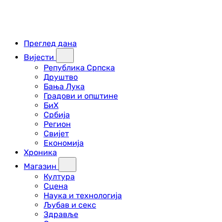
Преглед дана
Вијести
Република Српска
Друштво
Бања Лука
Градови и општине
БиХ
Србија
Регион
Свијет
Економија
Хроника
Магазин
Култура
Сцена
Наука и технологија
Љубав и секс
Здравље