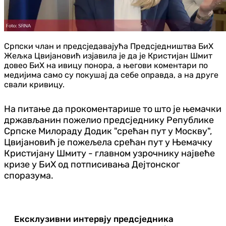
Српски члан и предсједавајућа Предсједништва БиХ
Жељка Цвијановић изјавила је да је Кристијан Шмит
довео БиХ на ивицу понора, а његови коментари по
медијима само су покушај да себе оправда, а на друге
свали кривицу.
На питање да прокоментарише то што је њемачки
држављанин пожелио предсједнику Републике
Српске Милораду Додик "срећан пут у Москву",
Цвијановић је пожељела срећан пут у Њемачку
Кристијану Шмиту - главном узрочнику највеће
кризе у БиХ од потписивања Дејтонског
споразума.
Ексклузивни интервју предсједника