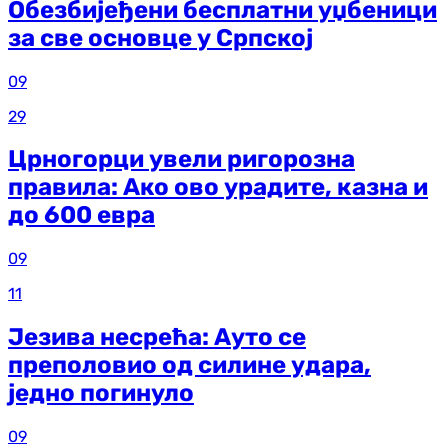
Обезбијеђени бесплатни уџбеници
за све основце у Српској
09
29
Црногорци увели ригорозна
правила: Ако ово урадите, казна и
до 600 евра
09
11
Језива несрећа: Ауто се
преполовио од силине удара,
једно погинуло
09