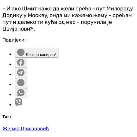
- И ако Шмит каже да жели срећан пут Милораду
Додику у Москву, онда ми кажемо њему - срећан
пут и далеко ти кућа од нас - поручила је
Цвијановић.
Подијели:
Линк је копиран!
Таг
:
Жељка Цвијановић