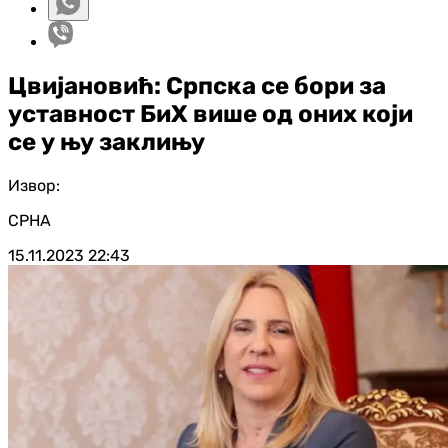
Цвијановић: Српска се бори за
уставност БиХ више од оних који
се у њу заклињу
Извор:
СРНА
15.11.2023
22:43