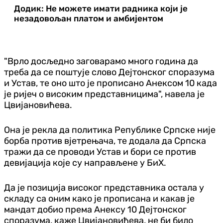
Додик: Не можете имати радника који је
незадовољан платом и амбијентом
"Врло досљедно заговарамо много година да
треба да се поштује слово Дејтонског споразума
и Устав, те оно што је прописано Анексом 10 када
је ријеч о високим представницима", навела је
Цвијановићева.
Она је рекла да политика Републике Српске није
борба против вјетрењача, те додала да Српска
тражи да се проводи Устав и бори се против
девијација које су направљене у БиХ.
Да је позиција високог представника остала у
складу са оним како је прописана и какав је
мандат добио према Анексу 10 Дејтонског
споразума, каже Цвијановићева, не би било