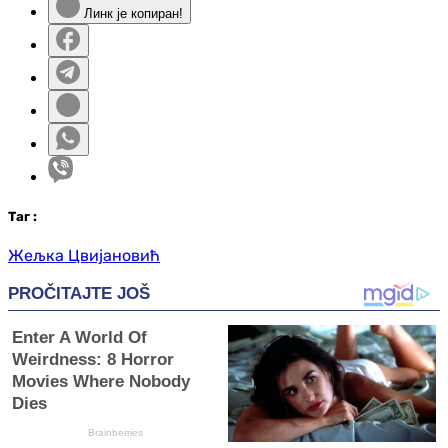
Линк је копиран!
Таг
:
Жељка Цвијановић