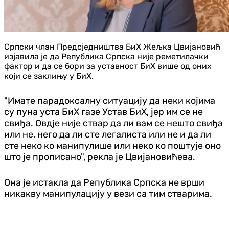
Српски члан Предсједништва БиХ Жељка Цвијановић
изјавила је да Република Српска није реметилачки
фактор и да се бори за уставност БиХ више од оних
који се заклињу у БиХ.
"Имате парадоксалну ситуацију да неки којима
су пуна уста БиХ газе Устав БиХ, јер им се не
свиђа. Овдје није ствар да ли вам се нешто свиђа
или не, него да ли сте легалиста или не и да ли
сте неко ко манипулише или неко ко поштује оно
што је прописано", рекла је Цвијановићева.
Она је истакла да Република Српска не врши
никакву манипулацију у вези са тим стварима.