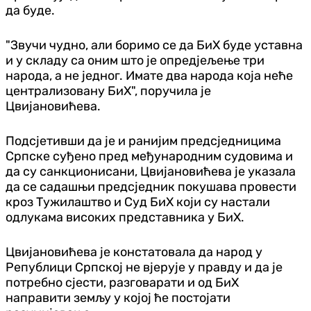
да буде.
"Звучи чудно, али боримо се да БиХ буде уставна
и у складу са оним што је опредјељење три
народа, а не једног. Имате два народа која неће
централизовану БиХ", поручила је
Цвијановићева.
Подсјетивши да је и ранијим предсједницима
Српске суђено пред међународним судовима и
да су санкционисани, Цвијановићева је указала
да се садашњи предсједник покушава провести
кроз Тужилаштво и Суд БиХ који су настали
одлукама високих представника у БиХ.
Цвијановићева је констатовала да народ у
Републици Српској не вјерује у правду и да је
потребно сјести, разговарати и од БиХ
направити земљу у којој ће постојати