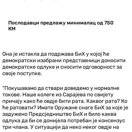
Послодавци предлажу минималац од 750
КМ
Она је истакла да подржава БиХ у којој ће
демократски изабрани представници доносити
демократске одлуке и сносити одговорност за
своје поступке.
"Покушавамо да ствари доведемо у нормалне
токове. Наше колеге из Сарајева по свијету
причају како ће овдје бити рата. Каквог рата? Ко
ће ратовати? Имате Оружане снаге БиХ за које је
задужено Предсједништво БиХ и било каква
одлука да би се донијела потребан је консензус
три члана. У ситуацији да неко неког овдје на