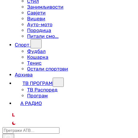
Стил
Занимљивости
Савјети
Вицеви
Ауто-мото
Породица
Питали смо...
Спорт
Фудбал
Кошарка
Тенис
Остали спортови
Архива
ТВ ПРОГРАМ
ТВ Распоред
Програм
А РАДИО
L