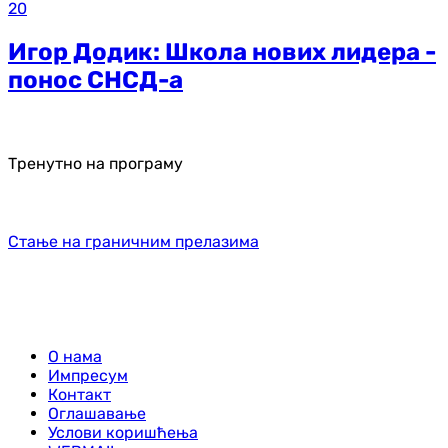
20
Игор Додик: Школа нових лидера -
понос СНСД-а
Тренутно на програму
Стање на граничним прелазима
О нама
Импресум
Контакт
Оглашавање
Услови коришћења