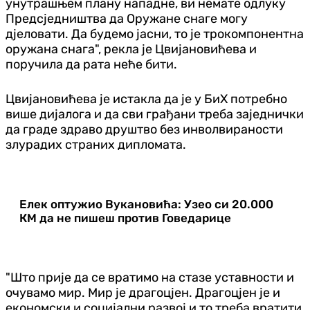
унутрашњем плану нападне, ви немате одлуку
Предсједништва да Оружане снаге могу
дјеловати. Да будемо јасни, то је трокомпонентна
оружана снага", рекла је Цвијановићева и
поручила да рата неће бити.
Цвијановићева је истакла да је у БиХ потребно
више дијалога и да сви грађани треба заједнички
да граде здраво друштво без инволвираности
злурадих страних дипломата.
Елек оптужио Вукановића: Узео си 20.000
КМ да нe пишеш против Говедарице
"Што прије да се вратимо на стазе уставности и
очувамо мир. Мир је драгоцјен. Драгоцјен је и
економски и социјални развој и то треба вратити