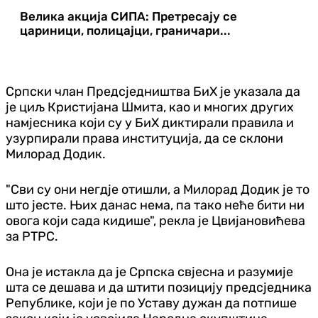
Велика акција СИПА: Претресају се
цариници, полицајци, граничари...
Српски члан Предсједништва БиХ је указала да
је циљ Кристијана Шмита, као и многих других
намјесника који су у БиХ диктирали правила и
узурпирали права институција, да се склони
Милорад Додик.
"Сви су они негдје отишли, а Милорад Додик је то
што јесте. Њих данас нема, па тако неће бити ни
овога који сада кидише", рекла је Цвијановићева
за РТРС.
Она је истакла да је Српска свјесна и разумије
шта се дешава и да штити позицију предсједника
Републике, који је по Уставу дужан да потпише