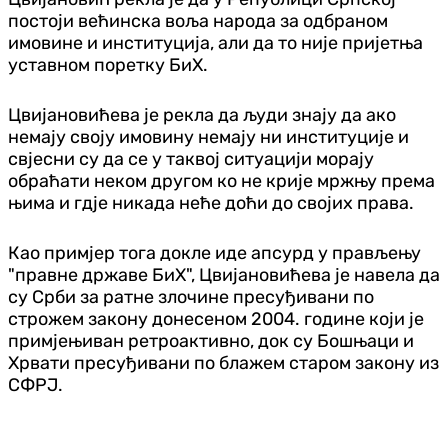
постоји већинска воља народа за одбраном
имовине и институција, али да то није пријетња
уставном поретку БиХ.
Цвијановићева је рекла да људи знају да ако
немају своју имовину немају ни институције и
свјесни су да се у таквој ситуацији морају
обраћати неком другом ко не крије мржњу према
њима и гдје никада неће доћи до својих права.
Као примјер тога докле иде апсурд у прављењу
"правне државе БиХ", Цвијановићева је навела да
су Срби за ратне злочине пресуђивани по
строжем закону донесеном 2004. године који је
примјењиван ретроактивно, док су Бошњаци и
Хрвати пресуђивани по блажем старом закону из
СФРЈ.