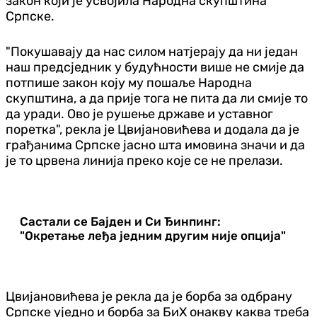
закон који је усвојила Народна скупштина
Српске.
"Покушавају да нас силом натјерају да ни један
наш предсједник у будућности више не смије да
потпише закон коју му пошаље Народна
скупштина, а да прије тога не пита да ли смије то
да уради. Ово је рушење државе и уставног
поретка", рекла је Цвијановићева и додала да је
грађанима Српске јасно шта имовина значи и да
је то црвена линија преко које се не прелази.
Састали се Бајден и Си Ђинпинг:
"Окретање леђа једним другим није опција"
Цвијановићева је рекла да је борба за одбрану
Српске уједно и борба за БиХ онакву каква треба