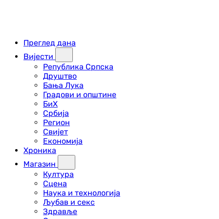
Преглед дана
Вијести
Република Српска
Друштво
Бања Лука
Градови и општине
БиХ
Србија
Регион
Свијет
Економија
Хроника
Магазин
Култура
Сцена
Наука и технологија
Љубав и секс
Здравље