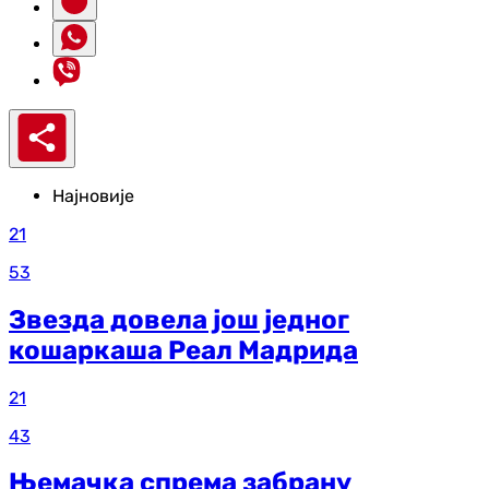
Најновије
21
53
Звезда довела још једног
кошаркаша Реал Мадрида
21
43
Њемачка спрема забрану