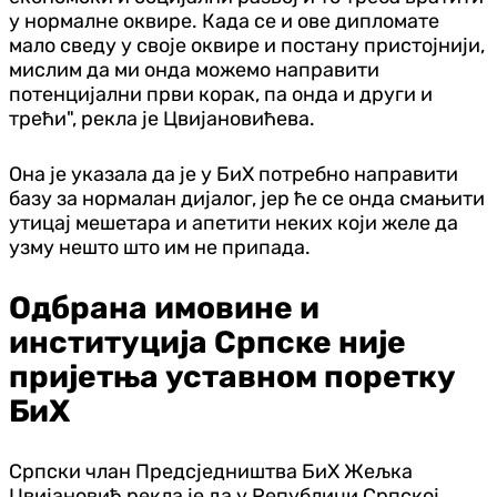
у нормалне оквире. Када се и ове дипломате
мало сведу у своје оквире и постану пристојнији,
мислим да ми онда можемо направити
потенцијални први корак, па онда и други и
трећи", рекла је Цвијановићева.
Она је указала да је у БиХ потребно направити
базу за нормалан дијалог, јер ће се онда смањити
утицај мешетара и апетити неких који желе да
узму нешто што им не припада.
Одбрана имовине и
институција Српске није
пријетња уставном поретку
БиХ
Српски члан Предсједништва БиХ Жељка
Цвијановић рекла је да у Републици Српској