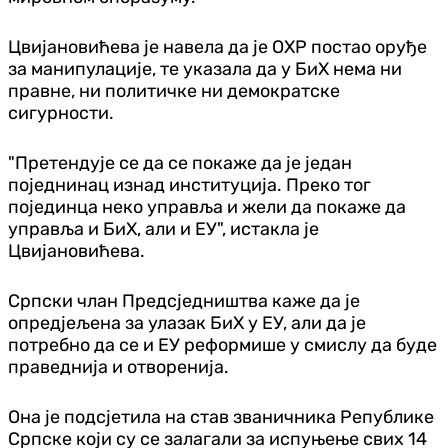
Цвијановићева је навела да је ОХР постао оруђе
за манипулације, те указала да у БиХ нема ни
правне, ни политичке ни демократске
сигурности.
"Претендује се да се покаже да је један
поједнинац изнад институција. Преко тог
појединца неко управља и жели да покаже да
управља и БиХ, али и ЕУ", истакла је
Цвијановићева.
Српски члан Предсједништва каже да је
опредјељена за улазак БиХ у ЕУ, али да је
потребно да се и ЕУ реформише у смислу да буде
праведнија и отворенија.
Она је подсјетила на став званичника Републике
Српске који су се залагали за испуњење свих 14