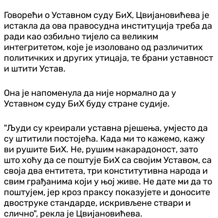
Говорећи о Уставном суду БиХ, Цвијановићева је
истакла да ова правосудна институција треба да
ради као озбиљно тијело са великим
интегритетом, које је изоловано од различитих
политичких и других утицаја, те брани уставност
и штити Устав.
Она је напоменула да није нормално да у
Уставном суду БиХ буду стране судије.
"Људи су креирали уставна рјешења, умјесто да
су штитили постојећа. Када ми то кажемо, кажу
ви рушите БиХ. Не, рушим накарадоност, зато
што хоћу да се поштује БиХ са својим Уставом, са
своја два ентитета, три конститутивна народа и
свим грађанима који у њој живе. Не дате ми да то
поштујем, јер кроз праксу показујете и доносите
двоструке стандарде, искривљене ствари и
слично", рекла је Цвијановићева.