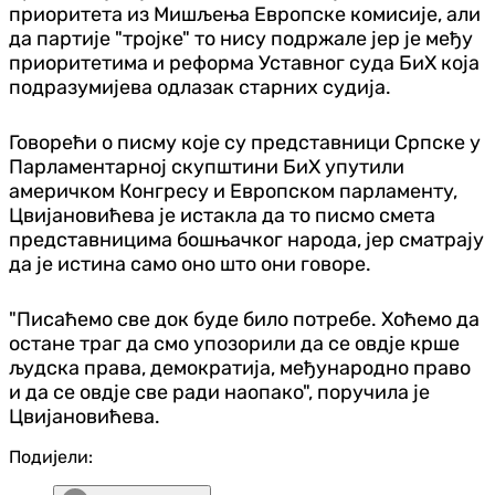
приоритета из Мишљења Европске комисије, али
да партије "тројке" то нису подржале јер је међу
приоритетима и реформа Уставног суда БиХ која
подразумијева одлазак старних судија.
Говорећи о писму које су представници Српске у
Парламентарној скупштини БиХ упутили
америчком Конгресу и Европском парламенту,
Цвијановићева је истакла да то писмо смета
представницима бошњачког народа, јер сматрају
да је истина само оно што они говоре.
"Писаћемо све док буде било потребе. Хоћемо да
остане траг да смо упозорили да се овдје крше
људска права, демократија, међународно право
и да се овдје све ради наопако", поручила је
Цвијановићева.
Подијели: