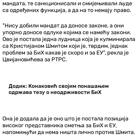
мандата, те санкционисали и смијењивали људе
са одређених функција, а да на то немају право.
"Нису добили мандат да доносе законе, а они
упорно доносе одлуке којима се намећу закони.
Ово је постала једна лудница која је кулминирала
са Кристијаном Шмитом који је, тврдим, једнак
проблем за БиХ какав је скоро и за ЕУ", рекла је
Цвијановићева за РТРС.
Додик: Конаковић својим понашањем
одржава тезу о неодрживости БиХ
Она је додала да је оно што је постала позиција
високог представника сметња за БиХ и ЕУ,
напомињући да нема ништа лично против Шмита.