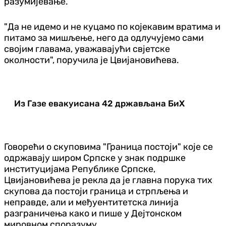
разумијевање.
"Да не идемо и не куцамо по којекавим вратима и
питамо за мишљење, него да одлучујемо сами
својим главама, уважавајући свјетске
околности", поручила је Цвијановићева.
Из Газе евакуисана 42 држављана БиХ
Говорећи о скуповима "Граница постоји" које се
одржавају широм Српске у знак подршке
институцијама Републике Српске,
Цвијановићева је рекла да је главна порука тих
скупова да постоји граница и стрпљења и
неправде, али и међуентитетска линија
разграничења како и пише у Дејтонском
мировном споразуму.