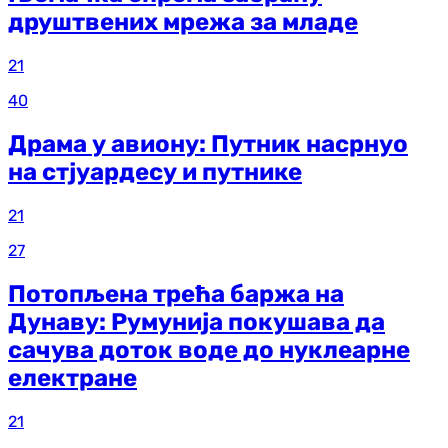
друштвених мрежа за младе
21
40
Драма у авиону: Путник насрнуо
на стјуардесу и путнике
21
27
Потопљена трећа баржа на
Дунаву: Румунија покушава да
сачува доток воде до нуклеарне
електране
21