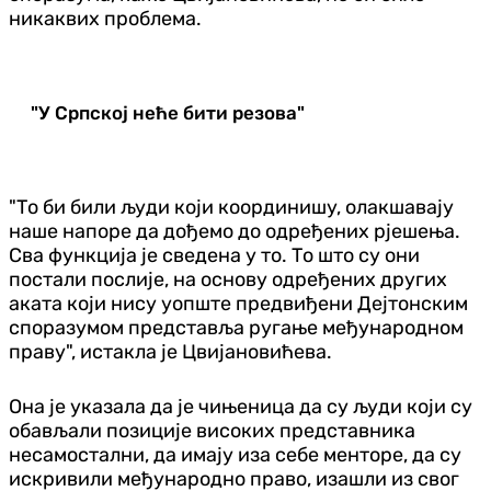
никаквих проблема.
"У Српској неће бити резова"
"То би били људи који координишу, олакшавају
наше напоре да дођемо до одређених рјешења.
Сва функција је сведена у то. То што су они
постали послије, на основу одређених других
аката који нису уопште предвиђени Дејтонским
споразумом представља ругање међународном
праву", истакла је Цвијановићева.
Она је указала да је чињеница да су људи који су
обављали позиције високих представника
несамостални, да имају иза себе менторе, да су
искривили међународно право, изашли из свог