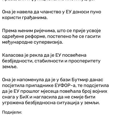
Она је навела да чланство у ЕУ доноси пуно
користи грађанима.
Према њеним ријечима, што се прије усвоје
одређене реформе, постепено ће се гасити
међународне супервизија.
Каласова је рекла да је ЕУ посвећена
безбједности, стабилности и просперитету
земље.
Она је напоменула да је у бази Бутмир данас
посјетила припаднике ЕУФОР-а, те подсјетила
да је ЕУ прошлог мјесеца повећала број војних
снага у БиХ и нагласила да не смије бити
угрожена безбједносна ситуација у земљи.
Подијели: