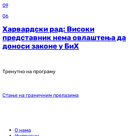
09
06
Харвардски рад: Високи
представник нема овлаштења да
доноси законе у БиХ
Тренутно на програму
Стање на граничним прелазима
О нама
Импресум