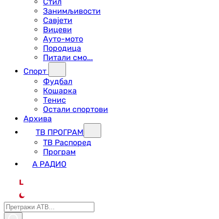
Стил
Занимљивости
Савјети
Вицеви
Ауто-мото
Породица
Питали смо...
Спорт
Фудбал
Кошарка
Тенис
Остали спортови
Архива
ТВ ПРОГРАМ
ТВ Распоред
Програм
А РАДИО
L