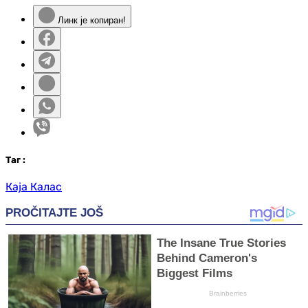
Линк је копиран!
Таг
:
Каја Калас