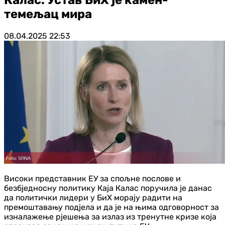
темељац мира
08.04.2025
22:53
Високи представник ЕУ за спољне послове и
безбједносну политику Каја Калас поручила је данас
да политички лидери у БиХ морају радити на
премоштавању подјела и да је на њима одговорност за
изналажење рјешења за излаз из тренутне кризе која