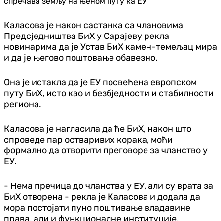
спречава земљу на њеном путу ка ЕУ.
Каласова је након састанка са члановима
Предсједништва БиХ у Сарајеву рекла
новинарима да је Устав БиХ камен-темељац мира
и да је његово поштовање обавезно.
Она је истакла да је ЕУ посвећена европском
путу БиХ, исто као и безбједности и стабилности
региона.
Каласова је нагласила да ће БиХ, након што
спроведе пар остваривих корака, моћи
формално да отворити преговоре за чланство у
ЕУ.
- Нема пречица до чланства у ЕУ, али су врата за
БиХ отворена - рекла је Каласова и додала да
мора постојати пуно поштивање владавине
права, али и функционалне институције.