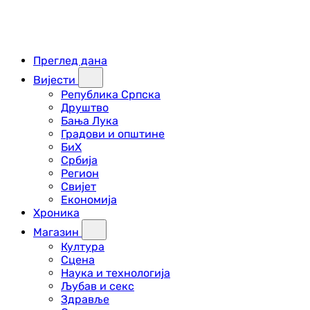
Преглед дана
Вијести
Република Српска
Друштво
Бања Лука
Градови и општине
БиХ
Србија
Регион
Свијет
Економија
Хроника
Магазин
Култура
Сцена
Наука и технологија
Љубав и секс
Здравље