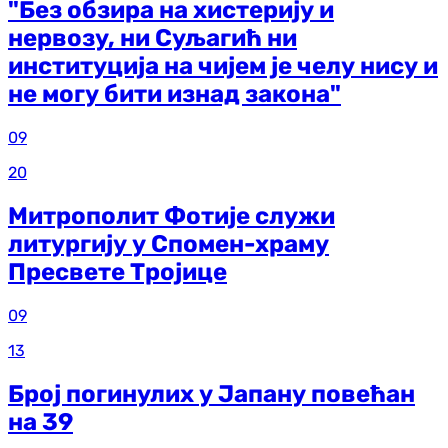
"Без обзира на хистерију и
нервозу, ни Суљагић ни
институција на чијем је челу нису и
не могу бити изнад закона"
09
20
Митрополит Фотије служи
литургију у Спомен-храму
Пресвете Тројице
09
13
Број погинулих у Јапану повећан
на 39