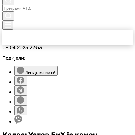
08.04.2025
22:53
Подијели:
Линк је копиран!
Калас: Устав БиХ је камен-