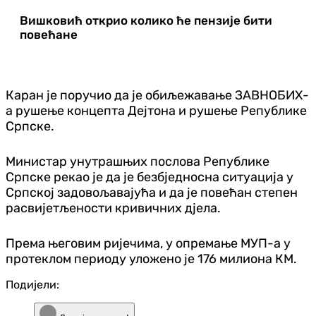
Вишковић открио колико ће пензије бити
повећане
Каран је поручио да је обиљежавање ЗАВНОБИХ-
а рушење концепта Дејтона и рушење Републике
Српске.
Министар унутрашњих послова Републике
Српске рекао је да је безбједносна ситуација у
Српској задовољавајућа и да је повећан степен
расвијетљености кривичних дјела.
Према његовим ријечима, у опремање МУП-а у
протеклом периоду уложено је 176 милиона КМ.
Подијели: