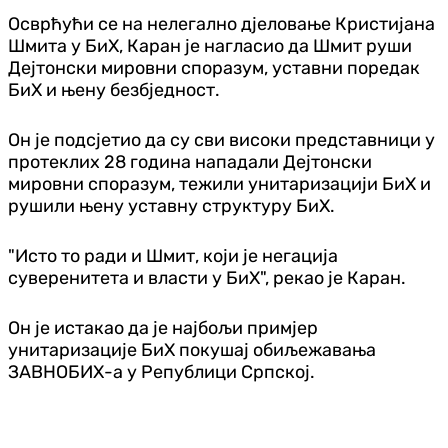
Осврћући се на нелегално дјеловање Кристијана
Шмита у БиХ, Каран је нагласио да Шмит руши
Дејтонски мировни споразум, уставни поредак
БиХ и њену безбједност.
Он је подсјетио да су сви високи представници у
протеклих 28 година нападали Дејтонски
мировни споразум, тежили унитаризацији БиХ и
рушили њену уставну структуру БиХ.
"Исто то ради и Шмит, који је негација
суверенитета и власти у БиХ", рекао је Каран.
Он је истакао да је најбољи примјер
унитаризације БиХ покушај обиљежавања
ЗАВНОБИХ-а у Републици Српској.