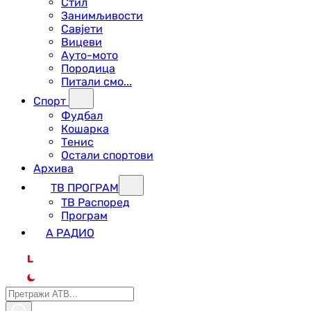
Стил
Занимљивости
Савјети
Вицеви
Ауто-мото
Породица
Питали смо...
Спорт
Фудбал
Кошарка
Тенис
Остали спортови
Архива
ТВ ПРОГРАМ
ТВ Распоред
Програм
А РАДИО
L