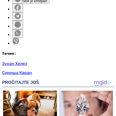
Линк је копиран!
Таг
ови
:
Зукан Хелез
Синиша Каран