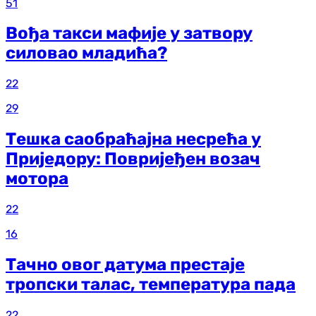
51
Вођа такси мафије у затвору
силовао младића?
22
29
Тешка саобраћајна несрећа у
Приједору: Повријеђен возач
мотора
22
16
Тачно овог датума престаје
тропски талас, температура пада
22