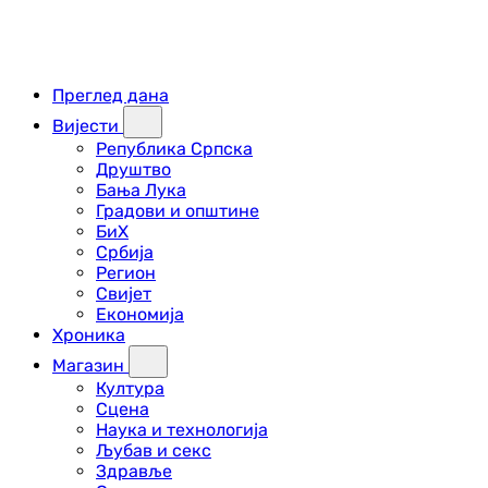
Преглед дана
Вијести
Република Српска
Друштво
Бања Лука
Градови и општине
БиХ
Србија
Регион
Свијет
Економија
Хроника
Магазин
Култура
Сцена
Наука и технологија
Љубав и секс
Здравље