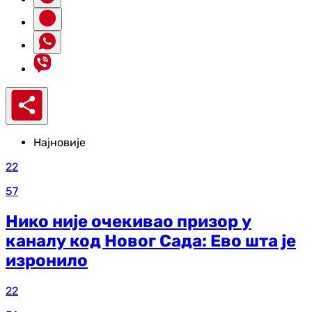
Најновије
22
57
Нико није очекивао призор у
каналу код Новог Сада: Ево шта је
изронило
22