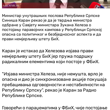
Министар унутрашњих послова Републике Српске
Синиша Каран рекао је да је тврдња министра
одбране у Савјету министара Зукана Хелеза о
постојању паравојних кампова у Републици Српској
опасна са политичког и безбједносног аспекта и да
прави немјерљиву штету БиХ.
Каран је истакао да Хелезова изјава прави
немјерљиву штету БиХ јер пружа подршку
радикалним елементима који постоје у ФБиХ.
"Изјава министра Хелеза, није немушта, врло је
опасна и дио је синхронизоване акције покушаја
пребацивања одговорности и нестабилности на
Републику Српску", рекао је Каран за Радио
Републике Српске.
Говорећи о параџематима у ФБиХ, чије постојање