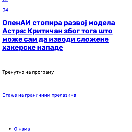
04
ОпенАИ стопира развој модела
Астра: Критичан због тога што
може сам да изводи сложене
хакерске нападе
Тренутно на програму
Стање на граничним прелазима
О нама