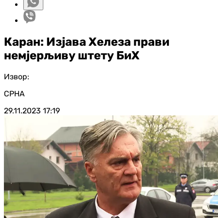
Каран: Изјава Хелеза прави
немјерљиву штету БиХ
Извор:
СРНА
29.11.2023
17:19