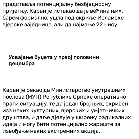
представља потенцијалну безбједносну
пријетњу, Каран је истакао да је већина њих,
барем формално, ушла под окриље Исламске
вјерске заједнице, али да најмање 22 нису.
Усвајање буџета у првој половини
децембра
Каран је рекао да Министарство унутрашњих
послова (МУП) Републике Српске оперативно
прати ситуацију, те да један број њих, скривен
иза неких културних, вјерских и умјетничких
друштава, и даље дјелује у ширењу радикалних
идеја и могу бити потенцијално жариште за
извођење неких екстремних акција.