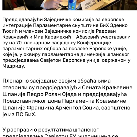
Предсједавајући Заједничке комисије за европске
интеграције Парламентарне скупштине БиХ Зденко
Ћосић и чланови Заједничке комисије Радован
Ковачевић и Миа Карамехић - Абазовић учествовали
су на 70. пленарном засједању Конференције
парламентарних одбора за послове Европске уније,
које је, у оквиру парламентарне димензије шпанског
предсједавања Савјетом Европске уније, одржаном у
Мадриду.
Пленарно засједање својим обраћањима
отворили су предсједавајући Сената Краљевине
Шпаније Педро Ролан Оједа и предсједавајућа
Представничког дома Парламента Краљевине
Шпаније Францина Арменгол Социа, саопштено
је из ПС БиХ.
У расправи о резултатима шпанског
предсједавања Савјетом ЕУ, учесницима се