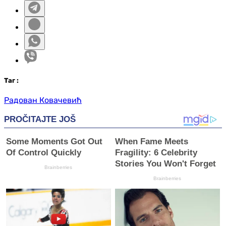
Таг
:
Радован Ковачевић