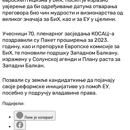
увјерење да би одређивање датума отварања
преговора био чин мудрости и визионарства од
великог значаја за БиХ, као и за ЕУ у цјелини.
Учесници 70. пленарног засједања КОСАЦ-а
поздравили су Пакет проширења за 2023.
годину, као и препоруке Европске комисије за
БиХ, те поновили подршку Западном Балкану,
изражену у Солунској агенди и Плану раста за
Западни Балкан.
Позвали су земље кандидаткиње да појачају
своје реформске иницијативе уз помоћ ЕУ,
посебно у подручју владавине права.
Подијели:
Линк је копиран!