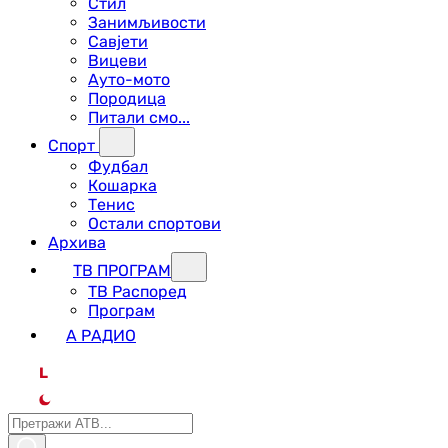
Стил
Занимљивости
Савјети
Вицеви
Ауто-мото
Породица
Питали смо...
Спорт
Фудбал
Кошарка
Тенис
Остали спортови
Архива
ТВ ПРОГРАМ
ТВ Распоред
Програм
А РАДИО
L