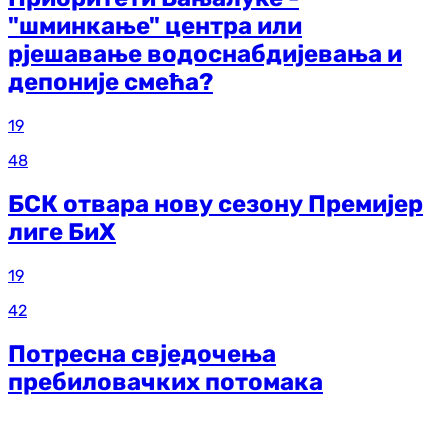
"шминкање" центра или
рјешавање водоснабдијевања и
депоније смећа?
19
48
БСК отвара нову сезону Премијер
лиге БиХ
19
42
Потресна свједочења
пребиловачких потомака