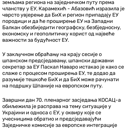
земљама региона на заједничком путу према
чланству у ЕУ, Карамехић - Абазовић изразила је
чврсто увјерење да БиХ и регион припадају ЕУ
породици и да ће проширење ЕУ на Западни
Балкан обезбиједити географску, безбједносну,
економску и геополитичку корист од највеће
важности за будућност ЕУ.
У закључном обраћању на крају сесије о
шпанском предсједавању, шпански државни
секретар за ЕУ Паскал Наваро истакао је како се
слаже с процесом проширења ЕУ, те додао да
разумије тешкоће БиХ и да БиХ може рачунати
на подршку Шпаније на европском путу.
Завршни дан 70. пленарног засједања КОСАЦ-а
обиљежила је расправа на тему ситуације у
Украјини и односа с ЕУ, у оквиру које се
учесницима обратио и предсједавајући
Заједничке комисије за европске интеграције