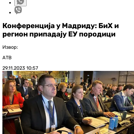
Конференција у Мадриду: БиХ и
регион припадају ЕУ породици
Извор:
АТВ
29.11.2023
10:57