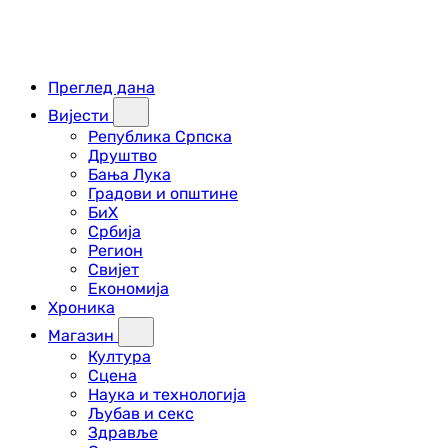
Преглед дана
Вијести
Република Српска
Друштво
Бања Лука
Градови и општине
БиХ
Србија
Регион
Свијет
Економија
Хроника
Магазин
Култура
Сцена
Наука и технологија
Љубав и секс
Здравље