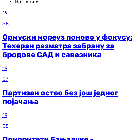
Најновије
19
58
Ормуски мореуз поново у фокусу:
Техеран разматра забрану за
бродове САД и савезника
19
57
Партизан остао без још једног
појачања
19
55
Приоритети Бањалуке -