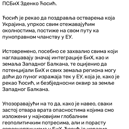
ПСБиХ Зденко Ћосић.
Ћосић је рекао да поздравља остварења која
Украјина, упркос свим отежавајућим
околностима, постиже на свом путу ка
пуноправном чланству у ЕУ.
Истовремено, посебно се захвалио свима који
наглашавају значај интеграције БиХ, као и
земаља Западног Балкана, те оцијенио да
потенцијали БиХ и свих земаља региона могу
доћи до пуног изражаја тек у ЕУ, која је, како је
рекао Ћосић, и безбједносни оквир за земље
Западног Балкана.
Упозоравајући на то да, како је навео, сваки
застој отвара врата опасностима којима смо
изложени у најновијим глобалним
геополитичким потресима, али и порасту
евроскептицизма у БиХ, Ћосић је изразио