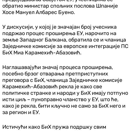
обратио министар спољних послова Шпаније
Хосе Мануел Албарес Буено.
У дискусији, у којој је значајан број учесника
подржао процес проширења ЕУ, нарочито на
земље Западног Балкана, обратила се и чланица
Заједничке комисије за европске интеграције ПС
БиХ Миа Карамехић-Абазовић.
Наглашавајући значај процеса проширења,
посебно брзог отварања претприступних
преговора с БиХ, чланица Заједничке комисије
Карамехић-Абазовић рекла је како све
политичке странке и народи у БиХ имају потпуно
исти циљ – пуноправно чланство у ЕУ, што ће,
како је рекла, бити кључно не само за БиХ него и
за регион и ЕУ.
Истичући како БиХ пружа подршку свим