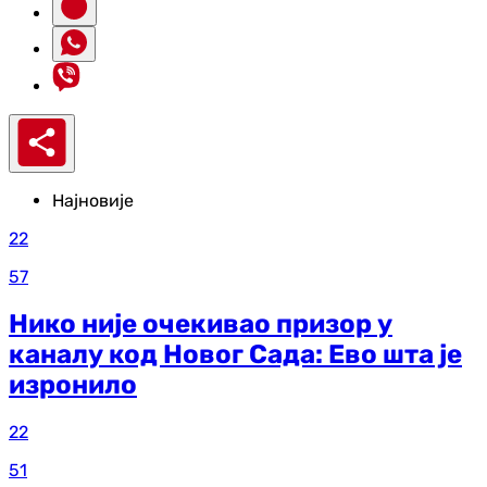
Најновије
22
57
Нико није очекивао призор у
каналу код Новог Сада: Ево шта је
изронило
22
51