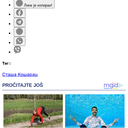
Линк је копиран!
Таг
:
Сташа Кошарац