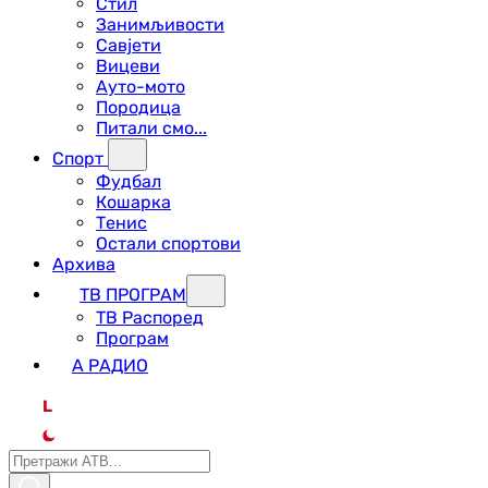
Стил
Занимљивости
Савјети
Вицеви
Ауто-мото
Породица
Питали смо...
Спорт
Фудбал
Кошарка
Тенис
Остали спортови
Архива
ТВ ПРОГРАМ
ТВ Распоред
Програм
А РАДИО
L