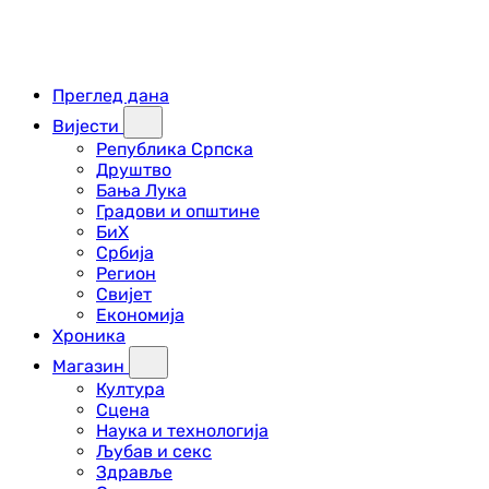
Преглед дана
Вијести
Република Српска
Друштво
Бања Лука
Градови и општине
БиХ
Србија
Регион
Свијет
Економија
Хроника
Магазин
Култура
Сцена
Наука и технологија
Љубав и секс
Здравље