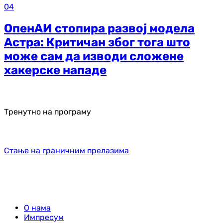
04
ОпенАИ стопира развој модела
Астра: Критичан због тога што
може сам да изводи сложене
хакерске нападе
Тренутно на програму
Стање на граничним прелазима
О нама
Импресум