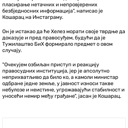
пласирање нетачних и непровјерених
безбједносних информација", написао је
Кошарац на Инстаграму.
Он је истакао да ће Хелез морати своје тврдње да
доказује и пред правосуђем, будући да је
Тужилаштво БиХ формирало предмет о овом
случају.
"Очекујем озбиљан приступ и реакцију
правосудних институција, јер је апсолутно
неприхватљиво да било ко, а камоли министар
одбране једне земље, у јавност износи такве
небулозе и неистине, угрожавајући стабилност и
уносећи немир међу грађане", јасан је Кошарац.