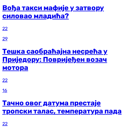
Вођа такси мафије у затвору
силовао младића?
22
29
Тешка саобраћајна несрећа у
Приједору: Повријеђен возач
мотора
22
16
Тачно овог датума престаје
тропски талас, температура пада
22