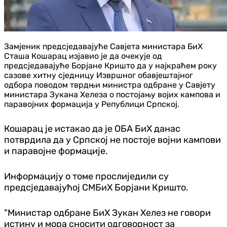
Замјеник предсједавајуће Савјета министара БиХ
Сташа Кошарац изјавио је да очекује од
предсједавајуће Борјане Кришто да у најкраћем року
сазове хитну сједницу Извршног обавјештајног
одбора поводом тврдњи министра одбране у Савјету
министара Зукана Хелеза о постојању војих кампова и
паравојних формација у Републици Српској.
Кошарац је истакао да је ОБА БиХ данас
потврдила да у Српској не постоје војни кампови
и паравојне формације.
Информацију о томе прослиједили су
предсједавајућој СМБиХ Борјани Кришто.
"Министар одбране БиХ Зукан Хелез не говори
истину и мора сносити одговорност за