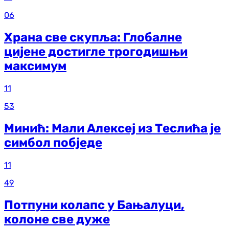
06
Храна све скупља: Глобалне
цијене достигле трогодишњи
максимум
11
53
Минић: Мали Алексеј из Теслића је
симбол побједе
11
49
Потпуни колапс у Бањалуци,
колоне све дуже