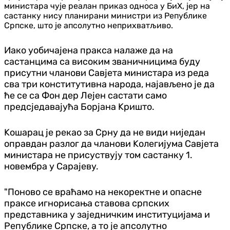
министара чује реалан приказ односа у БиХ, јер на
састанку нису планирани министри из Републике
Српске, што је апсолутно неприхватљиво.
Иако уобичајена пракса налаже да на
састанцима са високим званичницима буду
присутни чланови Савјета министара из реда
сва три конститутивна народа, најављено је да
ће се са Фон дер Лејен састати само
предсједавајућа Борјана Kришто.
Kошарац је рекао за Срну да не види ниједан
оправдан разлог да чланови Kолегијума Савјета
министара не присуствују том састанку 1.
новембра у Сарајеву.
"Поново се враћамо на некоректне и опасне
праксе игнорисања ставова српских
представника у заједничким институцијама и
Републике Српске, а то је апсолутно