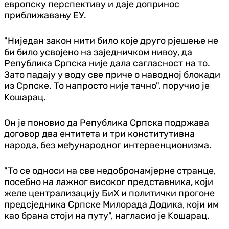
европску перспективу и даје допринос
приближавању ЕУ.
"Ниједан закон нити било које друго рјешење не
би било усвојено на заједничком нивоу, да
Република Српска није дала сагласност на то.
Зато падају у воду све приче о наводној блокади
из Српске. То напросто није тачно", поручио је
Kошарац.
Он је поновио да Република Српска подржава
договор два ентитета и три конститутивна
народа, без међународног интервенционизма.
"То се односи на све недобронамјерне странце,
посебно на лажног високог представника, који
желе централизацију БиХ и политички прогоне
предсједника Српске Милорада Додика, који им
као брана стоји на путу", нагласио је Kошарац.