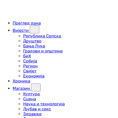
Преглед дана
Вијести
Република Српска
Друштво
Бања Лука
Градови и општине
БиХ
Србија
Регион
Свијет
Економија
Хроника
Магазин
Култура
Сцена
Наука и технологија
Љубав и секс
Здравље