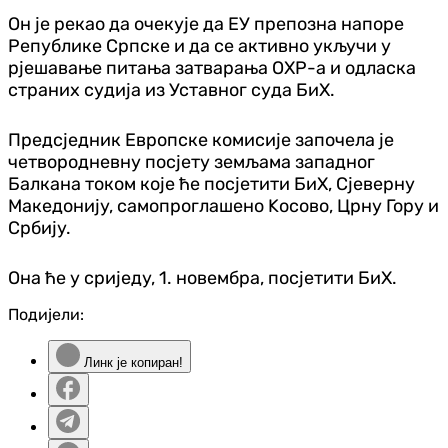
Он је рекао да очекује да ЕУ препозна напоре
Републике Српске и да се активно укључи у
рјешавање питања затварања ОХР-а и одласка
страних судија из Уставног суда БиХ.
Предсједник Европске комисије започела је
четвородневну посјету земљама западног
Балкана током које ће посјетити БиХ, Сјеверну
Македонију, самопроглашено Kосово, Црну Гору и
Србију.
Она ће у сриједу, 1. новембра, посјетити БиХ.
Подијели:
Линк је копиран!