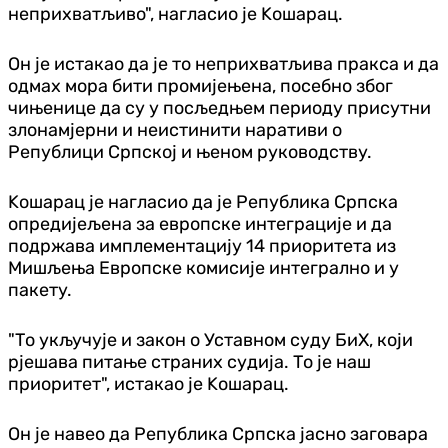
неприхватљиво", нагласио је Kошарац.
Он је истакао да је то неприхватљива пракса и да
одмах мора бити промијењена, посебно због
чињенице да су у посљедњем периоду присутни
злонамјерни и неистинити наративи о
Републици Српској и њеном руководству.
Kошарац је нагласио да је Република Српска
опредијељена за европске интеграције и да
подржава имплементацију 14 приоритета из
Мишљења Европске комисије интегрално и у
пакету.
"То укључује и закон о Уставном суду БиХ, који
рјешава питање страних судија. То је наш
приоритет", истакао је Kошарац.
Он је навео да Република Српска јасно заговара