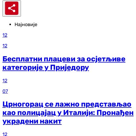
Најновије
12
12
Бесплатни плацеви за осјетљиве
категорије у Приједору
12
07
Црногорац се лажно представљао
као полицајац у Италији: Пронађен
украдени накит
12