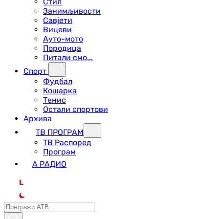
Стил
Занимљивости
Савјети
Вицеви
Ауто-мото
Породица
Питали смо...
Спорт
Фудбал
Кошарка
Тенис
Остали спортови
Архива
ТВ ПРОГРАМ
ТВ Распоред
Програм
А РАДИО
L