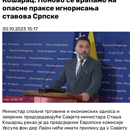
опасне праксе игнорисања
ставова Српске
30.10.2023
15:17
Министар спољне трговине и економских односа и
замјеник предсједавајуће Савјета министара Сташа
Kошарац рекао је да предсједник Европске комисије
Урсула фон дер Лајен неће имати прилику да у Савјету