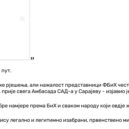
 пут.
е рјешења, али нажалост представници ФБиХ често 
прије свега Амбасада САД-а у Сарајеву - изјавио ј
бре намјере према БиХ и сваком народу који овдје 
и нису легално и легитимно изабрани, првенствено