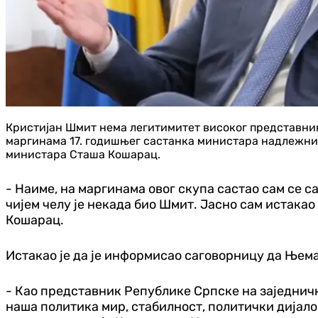
Кристијан Шмит нема легитимитет високог представник
маргинама 17. годишњег састанка министара надлежних
министара Сташа Кошарац.
- Наиме, на маргинама овог скупа састао сам се
чијем челу је некада био Шмит. Јасно сам истака
Кошарац.
Истакао је да је информисао саговорницу да Њемач
- Као представник Републике Српске на заједничк
наша политика мир, стабилност, политички дијало