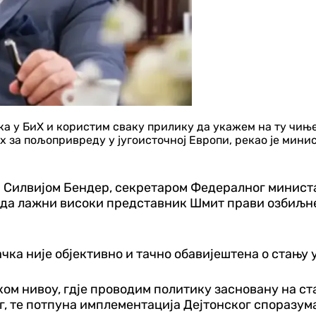
а у БиХ и користим сваку прилику да укажем на ту чиње
 за пољопривреду у југоисточној Европи, рекао је мини
 са Силвијом Бендер, секретаром Федералног минис
о да лажни високи представник Шмит прави озбиљне
ка није објективно и тачно обавијештена о стању 
ом нивоу, гдје проводим политику засновану на ста
г, те потпуна имплементација Дејтонског споразума