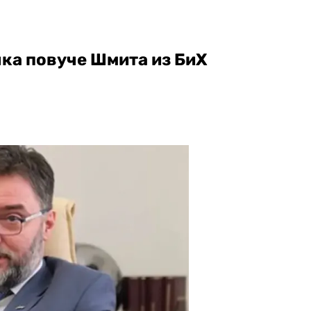
ка повуче Шмита из БиХ