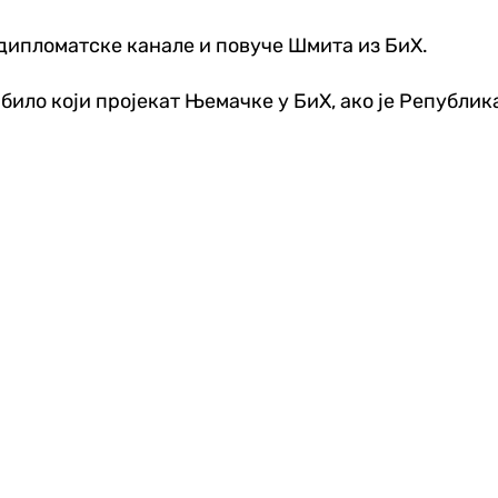
дипломатске канале и повуче Шмита из БиХ.
 било који пројекат Њемачке у БиХ, ако је Републик