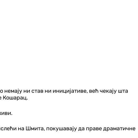
немају ни став ни иницијативе, већ чекају шта
е Кошарац.
живи.
 мислећи на Шмита, покушавају да праве драматичне