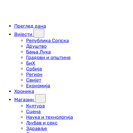
Преглед дана
Вијести
Република Српска
Друштво
Бања Лука
Градови и општине
БиХ
Србија
Регион
Свијет
Економија
Хроника
Магазин
Култура
Сцена
Наука и технологија
Љубав и секс
Здравље