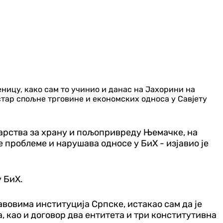
ницу, како сам то учинио и данас на Јахорини на
стар спољне трговине и економских односа у Савјету
тарства за храну и пољопривреду Њемачке, на
 проблеме и нарушава односе у БиХ - изјавио је
у БиХ.
вовима институција Српске, истакао сам да је
, као и договор два ентитета и три конститутивна