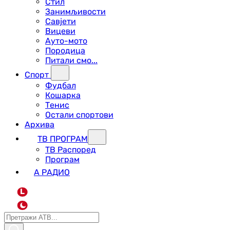
Стил
Занимљивости
Савјети
Вицеви
Ауто-мото
Породица
Питали смо...
Спорт
Фудбал
Кошарка
Тенис
Остали спортови
Архива
ТВ ПРОГРАМ
ТВ Распоред
Програм
А РАДИО
L