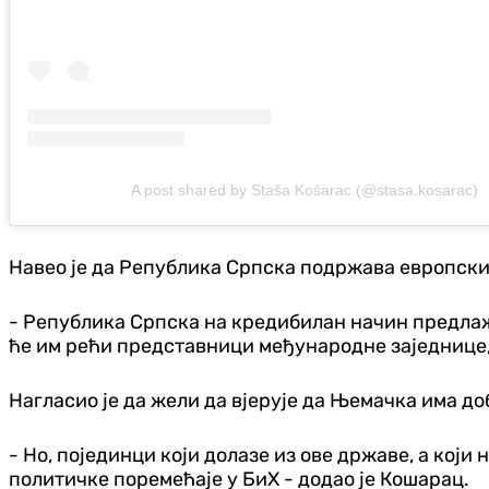
A post shared by Staša Košarac (@stasa.kosarac)
Навео је да Република Српска подржава европски
- Република Српска на кредибилан начин предлаж
ће им рећи представници међународне заједнице, 
Нагласио је да жели да вјерује да Њемачка има до
- Но, појединци који долазе из ове државе, а кој
политичке поремећаје у БиХ - додао је Кошарац.