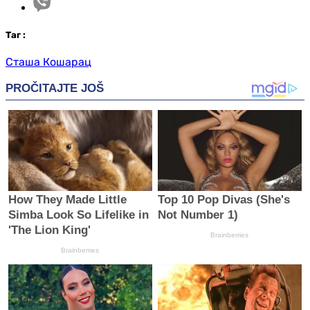
Таг
:
Сташа Кошарац