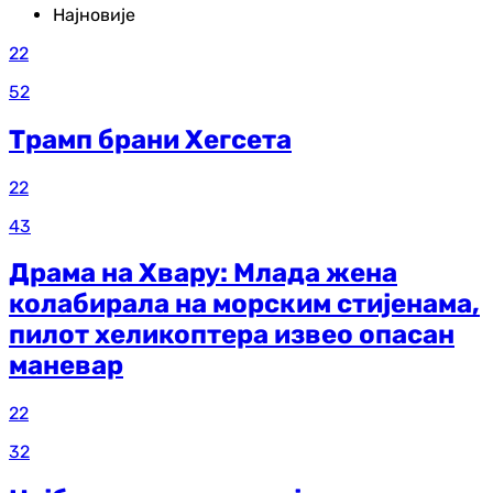
Најновије
22
52
Трамп брани Хегсета
22
43
Драма на Хвару: Млада жена
колабирала на морским стијенама,
пилот хеликоптера извео опасан
маневар
22
32