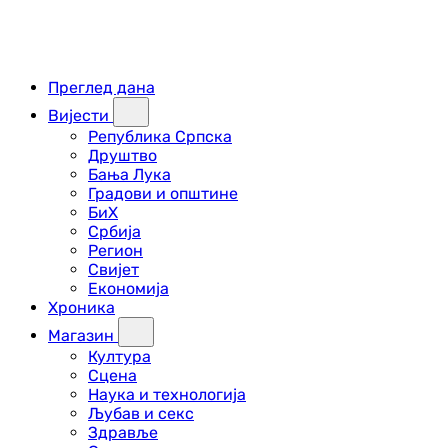
Преглед дана
Вијести
Република Српска
Друштво
Бања Лука
Градови и општине
БиХ
Србија
Регион
Свијет
Економија
Хроника
Магазин
Култура
Сцена
Наука и технологија
Љубав и секс
Здравље