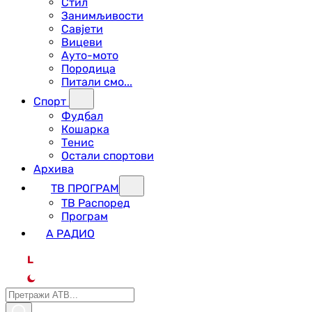
Стил
Занимљивости
Савјети
Вицеви
Ауто-мото
Породица
Питали смо...
Спорт
Фудбал
Кошарка
Тенис
Остали спортови
Архива
ТВ ПРОГРАМ
ТВ Распоред
Програм
А РАДИО
L