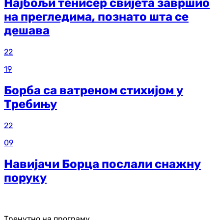
Најбољи тенисер свијета завршио
на прегледима, познато шта се
дешава
22
19
Борба са ватреном стихијом у
Требињу
22
09
Навијачи Борца послали снажну
поруку
Тренутно на програму