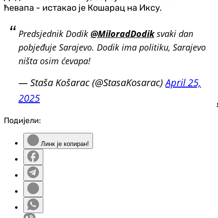
ћевапа - истакао је Кошарац на Иксу.
Predsjednik Dodik
@MiloradDodik
svaki dan
pobjeđuje Sarajevo. Dodik ima politiku, Sarajevo
ništa osim ćevapa!
— Staša Košarac (@StasaKosarac)
April 25,
2025
Подијели:
Линк је копиран!