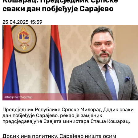
сваки дан побјеђује Сарајево
25.04.2025
15:59
Предсједник Републике Српске Милорад Додик сваки
дан побјеђује Сарајево, рекао је замјеник
предсједавајуће Савјета министара Сташа Кошарац.
Додик има политику, Сарајево ништа осим