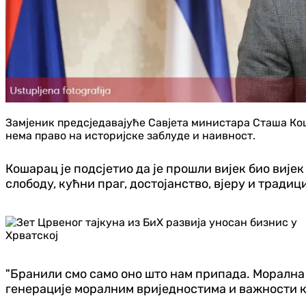
Замјеник предсједавајуће Савјета министара Сташа Коша
нема право на историјске заблуде и наивност.
Кошарац је подсјетио да је прошли вијек био вијек
слободу, кућни праг, достојанство, вјеру и традици
"Бранили смо само оно што нам припада. Морална 
генерације моралним вриједностима и важности ку