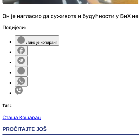
Он је нагласио да суживота и будућности у БиХ не
Подијели:
Линк је копиран!
Таг
:
Сташа Кошарац