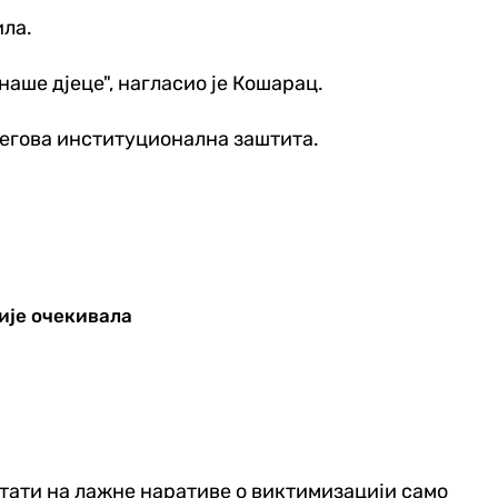
ила.
наше дјеце", нагласио је Кошарац.
 његова институционална заштита.
није очекивала
стати на лажне наративе о виктимизацији само