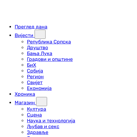
Преглед дана
Вијести
Република Српска
Друштво
Бања Лука
Градови и општине
БиХ
Србија
Регион
Свијет
Економија
Хроника
Магазин
Култура
Сцена
Наука и технологија
Љубав и секс
Здравље