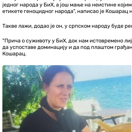
једног народа у БиХ, а још мање на неистине кој
етикете геноцидног народа", написао је Кошарац н
Такве лажи, додао је он, у српском народу буде р
"Прича о суживоту у БиХ, док нам истовремено лиј
да успоставе доминацију и да под плаштом грађанс
Кошарац.