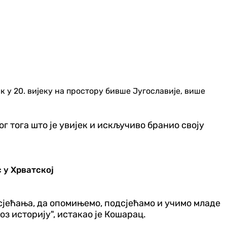
 у 20. вијеку на простору бивше Југославије, више
г тога што је увијек и искључиво бранио своју
 у Хрватској
 сјећања, да опомињемо, подсјећамо и учимо младе
з историју", истакао је Кошарац.