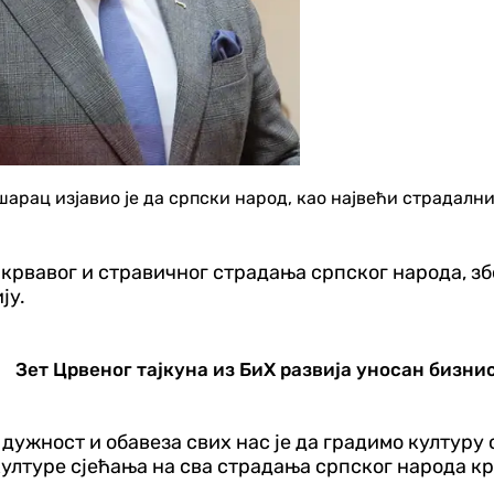
рац изјавио је да српски народ, као највећи страдалник
 крвавог и стравичног страдања српског народа, збо
ју.
Зет Црвеног тајкуна из БиХ развија уносан бизнис
дужност и обавеза свих нас је да градимо културу
лтуре сјећања на сва страдања српског народа кро