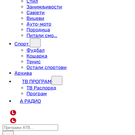
Стил
Занимљивости
Савјети
Вицеви
Ауто-мото
Породица
Питали смо...
Спорт
Фудбал
Кошарка
Тенис
Остали спортови
Архива
ТВ ПРОГРАМ
ТВ Распоред
Програм
А РАДИО
L