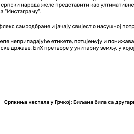
им српски народа желе представити као ултимативн
а "Инстаграму".
ефлекс самоодбране и јачају свијест о насушној по
епе неприпадајуће етикете, потцјењују и понижавај
ке државе, БиХ претворе у унитарну земљу, у којој 
Српкиња нестала у Грчкој: Биљана била са друга