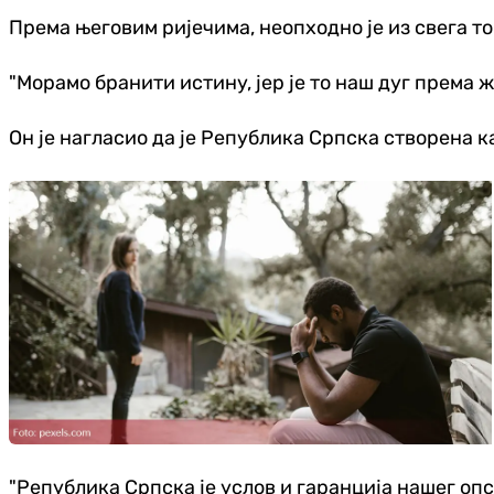
Према његовим ријечима, неопходно је из свега то
"Морамо бранити истину, јер је то наш дуг према 
Он је нагласио да је Република Српска створена 
"Република Српска је услов и гаранција нашег оп