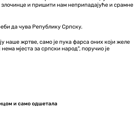
е злочинце и пришити нам неприпадајуће и срамне
треби да чува Републику Српску.
у наше жртве, само је пука фарса оних који желе
нема мјеста за српски народ", поручио је
рицом и само одшетала