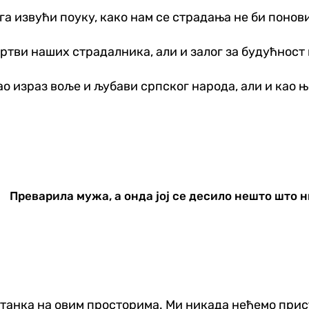
га извући поуку, како нам се страдања не би понов
жртви наших страдалника, али и залог за будућност 
као израз воље и љубави српског народа, али и као
Преварила мужа, а онда јој се десило нешто што 
станка на овим просторима. Ми никада нећемо при