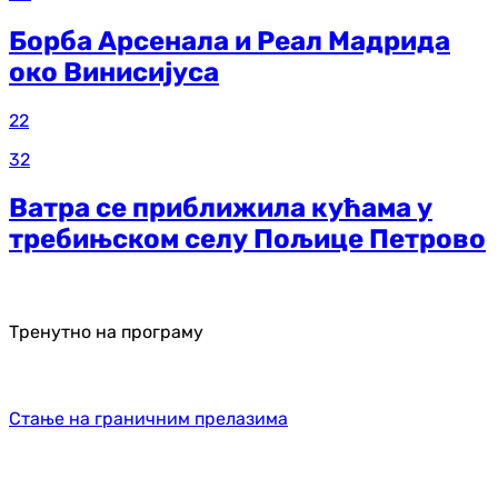
Борба Арсенала и Реал Мадрида
око Винисијуса
22
32
Ватра се приближила кућама у
требињском селу Пољице Петрово
Тренутно на програму
Стање на граничним прелазима