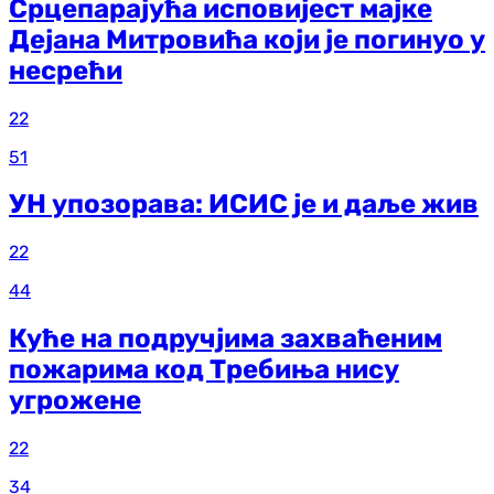
Срцепарајућа исповијест мајке
Дејана Митровића који је погинуо у
несрећи
22
51
УН упозорава: ИСИС је и даље жив
22
44
Куће на подручјима захваћеним
пожарима код Требиња нису
угрожене
22
34