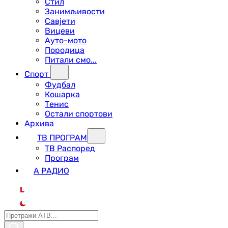
Стил
Занимљивости
Савјети
Вицеви
Ауто-мото
Породица
Питали смо...
Спорт
Фудбал
Кошарка
Тенис
Остали спортови
Архива
ТВ ПРОГРАМ
ТВ Распоред
Програм
А РАДИО
L