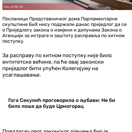
Посланици Представничког дома Парламентарне
скупштине БиХ нису подржали данас приједлог да се
о Приједлогу закона о измјени и допунама Закона о
Агенцији за истраге и заштиту расправља по хитном
поступку.
За расправу по хитном поступку није било
ентитетске већине, па ће овај законски
приједлог бити упућен Колегијуму на
усаглашавање.
Гога Секулић проговорила о љубави: Не би
било лоше да буде Црногорац
Предлагач овог законског рјешења био је