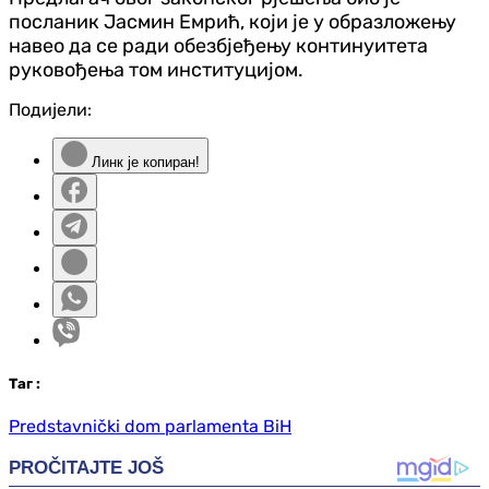
посланик Јасмин Емрић, који је у образложењу
навео да се ради обезбјеђењу континуитета
руковођења том институцијом.
Подијели:
Линк је копиран!
Таг
:
Predstavnički dom parlamenta BiH