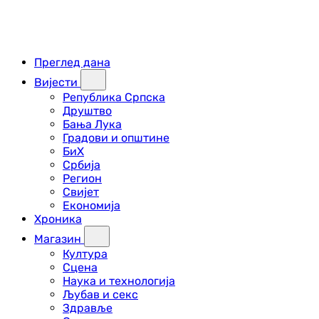
Преглед дана
Вијести
Република Српска
Друштво
Бања Лука
Градови и општине
БиХ
Србија
Регион
Свијет
Економија
Хроника
Магазин
Култура
Сцена
Наука и технологија
Љубав и секс
Здравље