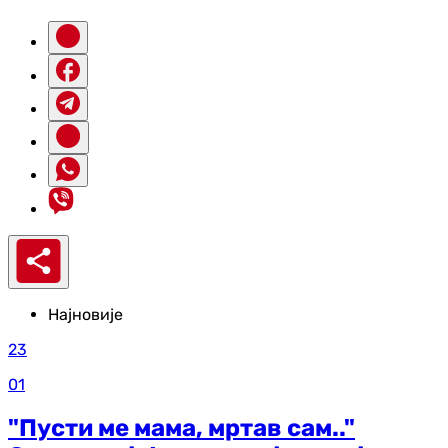
Најновије
23
01
"Пусти ме мама, мртав сам.."