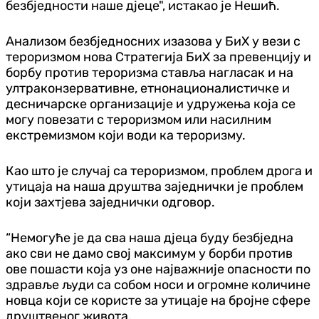
безбједности наше дјеце", истакао је Нешић.
Анализом безбједносних изазова у БиХ у вези с
тероризмом нова Стратегија БиХ за превенцију и
борбу против тероризма ставља нагласак и на
ултраконзервативне, етнонационалистичке и
десничарске организације и удружења која се
могу повезати с тероризмом или насилним
екстремизмом који води ка тероризму.
Као што је случај са тероризмом, проблем дрога и
утицаја на наша друштва заједнички је проблем
који захтјева заједнички одговор.
“Немогуће је да сва наша дјеца буду безбједна
ако сви не дамо свој максимум у борби против
ове пошасти која уз оне најважније опасности по
здравље људи са собом носи и огромне количине
новца који се користе за утицаје на бројне сфере
друштвеног живота.