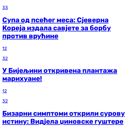
33
Супа од псећег меса: Сјеверна
Кореја издала савјете за борбу
против врућине
12
32
У Бијељини откривена плантажа
марихуане!
12
32
Бизарни симптоми открили сурову
истину: Видјела џиновске гуштере