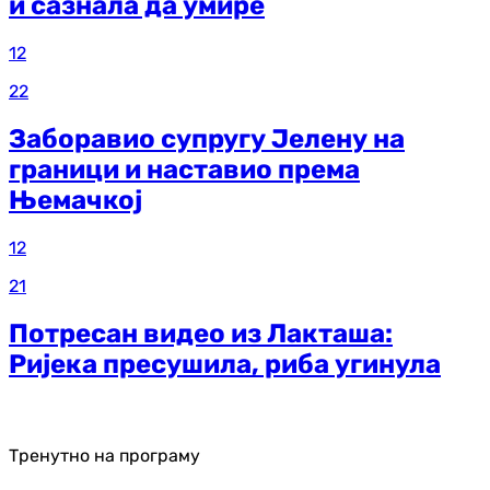
и сазнала да умире
12
22
Заборавио супругу Јелену на
граници и наставио према
Њемачкој
12
21
Потресан видео из Лакташа:
Ријека пресушила, риба угинула
Тренутно на програму