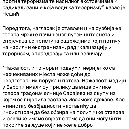
против тероризма те насилног екстремизма и
радикализације која води ка тероризму”, казао је
Нешић.
Поред тога, нагласак је стављен и на сузбијање
говора мржње почињеног путем интернета и
спрјечавање приступа садржајима који потичу
на насилни екстремизам, радикализацију и
тероризам,
оправдавају га или величају.
"Нажалост, и то морам подвући, неријетко са
неочекиваних мјеста може доћи до
неодговорних порука и потеза. Нажалост, медији
у Европи имали су прилику да виде снимке
говора градоначелнице Сарајева на скупу на
којем се вијорила застава Исламске државе. Као
министар безбједности наставићу да
инсистирам да без обзира на политичке ставове
и разлике имамо свјест о томе да они могу бити
покриће за људе који не желе добро