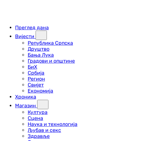
Преглед дана
Вијести
Република Српска
Друштво
Бања Лука
Градови и општине
БиХ
Србија
Регион
Свијет
Економија
Хроника
Магазин
Култура
Сцена
Наука и технологија
Љубав и секс
Здравље