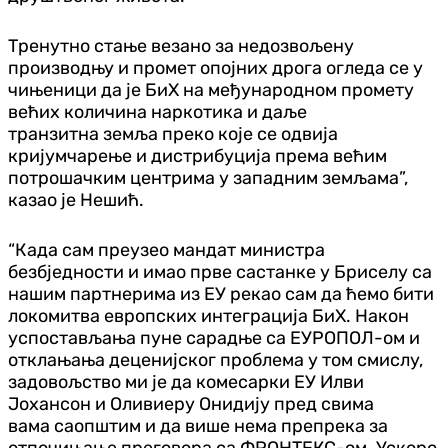
Тренутно стање везано за недозвољену
производњу и промет опојних дрога огледа се у
чињеници да је БиХ на међународном промету
већих количина наркотика и даље
транзитна
земља преко које се одвија
кријумчарење и дистрибуција према већим
потрошачким центрима у западним земљама”,
казао је Нешић.
“Када сам преузео мандат министра
безбједности и имао прве састанке у Бриселу са
нашим партнерима из ЕУ рекао сам да ћемо бити
локомитва европских интеграција БиХ. Након
успостављања пуне сарадње са ЕУРОПОЛ-ом и
отклањања деценијског проблема у том смислу,
задовољство ми је да комесарки ЕУ Илви
Јохансон и Оливиеру Онидију пред свима
вама
саопштим и да више нема препрека за
отпочињање преговора са ФРОНТЕКС-ом. Ускоро