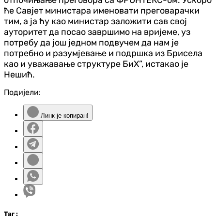
ће Савјет министара именовати преговарачки
тим, а ја ћу као министар заложити сав свој
ауторитет да посао завршимо на вријеме, уз
потребу да још једном подвучем да нам је
потребно и разумјевање и подршка из Брисела
као и уважавање структуре БиХ”, истакао је
Нешић.
Подијели:
Линк је копиран!
Таг
: