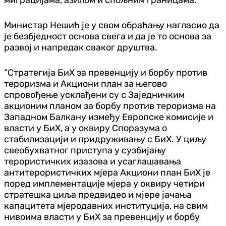
Министар Нешић је у свом обраћању нагласио да
је безбједност основа свега и да је то основа за
развој и напредак сваког друштва.
“Стратегија БиХ за превенцију и борбу против
тероризма и Акциони план за његово
спровођење усклађени су с Заједничким
акционим планом за борбу против тероризма на
Западном Балкану између Европске комисије и
власти у БиХ, а у оквиру Споразума о
стабилизацији и придруживању с БиХ. У циљу
свеобухватног приступа у сузбијању
терористичких изазова и усаглашавања
антитерористичких мјера Акциони план БиХ је
поред имплементације мјера у оквиру четири
стратешка циља предвидео и мјере јачања
капацитета мјеродавних институција, на свим
нивоима власти у БиХ
за превенцију и борбу