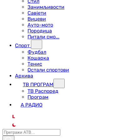
Стил
Занимљивости
Савјети
Вицеви
Ауто-мото
Породица
Питали смо...
Спорт
Фудбал
Кошарка
Тенис
Остали спортови
Архива
ТВ ПРОГРАМ
ТВ Распоред
Програм
А РАДИО
L