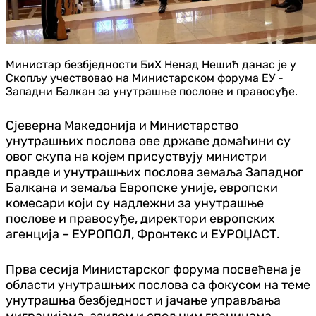
Министар безбједности БиХ Ненад Нешић данас је у
Скопљу учествовао на Министарском форума ЕУ -
Западни Балкан за унутрашње послове и правосуђе.
Сјеверна Македонија и Министарство
унутрашњих послова ове државе домаћини су
овог скупа на којем присуствују министри
правде и унутрашњих послова земаља Западног
Балкана и земаља Европске уније, европски
комесари који су надлежни за унутрашње
послове и правосуђе, директори европских
агенција – ЕУРОПОЛ, Фронтекс и ЕУРОЏАСТ.
Прва сесија Министарског форума посвећена је
области унутрашњих послова са фокусом на теме
унутрашња безбједност и јачање управљања
миграцијама, азилом и спољним границама.