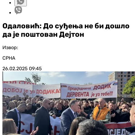
Одаловић: До суђења не би дошло
да је поштован Дејтон
Извор:
СРНА
26.02.2025
09:45