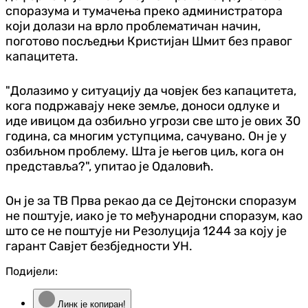
споразума и тумачења преко администратора
који долази на врло проблематичан начин,
поготово посљедњи Кристијан Шмит без правог
капацитета.
"Долазимо у ситуацију да човјек без капацитета,
кога подржавају неке земље, доноси одлуке и
иде ивицом да озбиљно угрози све што је ових 30
година, са многим уступцима, сачувано. Он је у
озбиљном проблему. Шта је његов циљ, кога он
представља?", упитао је Одаловић.
Он је за ТВ Прва рекао да се Дејтонски споразум
не поштује, иако је то међународни споразум, као
што се не поштује ни Резолуција 1244 за коју је
гарант Савјет безбједности УН.
Подијели:
Линк је копиран!