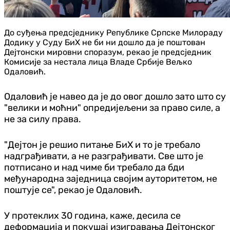
До суђења предсједнику Републике Српске Милораду
Додику у Суду БиХ не би ни дошло да је поштован
Дејтонски мировни споразум, рекао је предсједник
Комисије за нестала лица Владе Србије Вељко
Одаловић.
Одаловић је навео да је до овог дошло зато што су
"велики и моћни" опредијељени за право силе, а
не за силу права.
"Дејтон је решио питање БиХ и то је требало
надграђивати, а не разграђивати. Све што је
потписано и над чиме би требало да бди
међународна заједница својим ауторитетом, не
поштује се", рекао је Одаловић.
У протеклих 30 година, каже, десила се
деформација и покушај изигравања Дејтонског