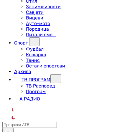
Стил
Занимљивости
Савјети
Вицеви
Ауто-мото
Породица
Питали смо...
Спорт
Фудбал
Кошарка
Тенис
Остали спортови
Архива
ТВ ПРОГРАМ
ТВ Распоред
Програм
А РАДИО
L