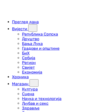
Преглед дана
Вијести
Република Српска
Друштво
Бања Лука
Градови и општине
БиХ
Србија
Регион
Свијет
Економија
Хроника
Магазин
Култура
Сцена
Наука и технологија
Љубав и секс
Здравље