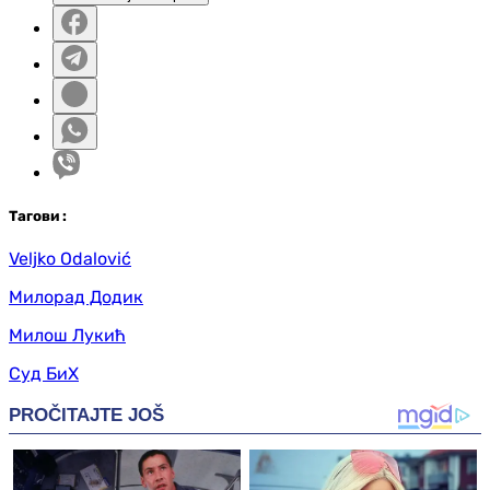
Таг
ови
:
Veljko Odalović
Милорад Додик
Милош Лукић
Суд БиХ