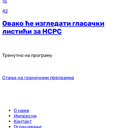
15
42
Овако ће изгледати гласачки
листићи за НСРС
Тренутно на програму
Стање на граничним прелазима
О нама
Импресум
Контакт
Оглашавање