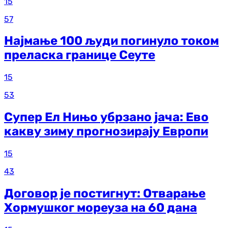
15
57
Најмање 100 људи погинуло током
преласка границе Сеуте
15
53
Супер Ел Нињо убрзано јача: Ево
какву зиму прогнозирају Европи
15
43
Договор је постигнут: Отварање
Хормушког мореуза на 60 дана