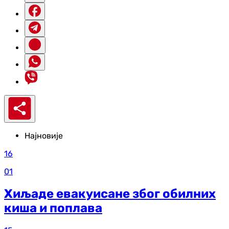
Најновије
16
01
Хиљаде евакуисане због обилних
киша и поплава