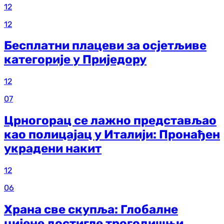
12
12
Бесплатни плацеви за осјетљиве
категорије у Приједору
12
07
Црногорац се лажно представљао
као полицајац у Италији: Пронађен
украдени накит
12
06
Храна све скупља: Глобалне
цијене достигле трогодишњи