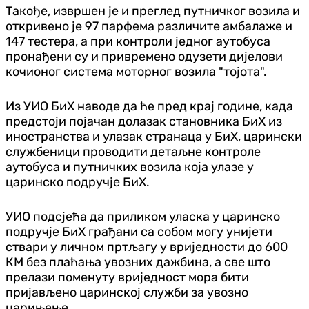
Такође, извршен је и преглед путничког возила и
откривено је 97 парфема различите амбалаже и
147 тестера, а при контроли једног аутобуса
пронађени су и привремено одузети дијелови
кочионог система моторног возила "тојота".
Из УИО БиХ наводе да ће пред крај године, када
предстоји појачан долазак становника БиХ из
иностранства и улазак странаца у БиХ, царински
службеници проводити детаљне контроле
аутобуса и путничких возила која улазе у
царинско подручје БиХ.
УИО подсјећа да приликом уласка у царинско
подручје БиХ грађани са собом могу унијети
ствари у личном пртљагу у вриједности до 600
КМ без плаћања увозних дажбина, а све што
прелази поменуту вриједност мора бити
пријављено царинској служби за увозно
царињење.