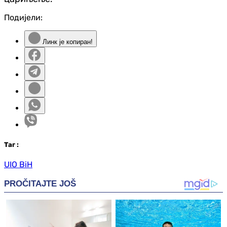
Подијели:
Линк је копиран!
Таг
:
UIO BiH