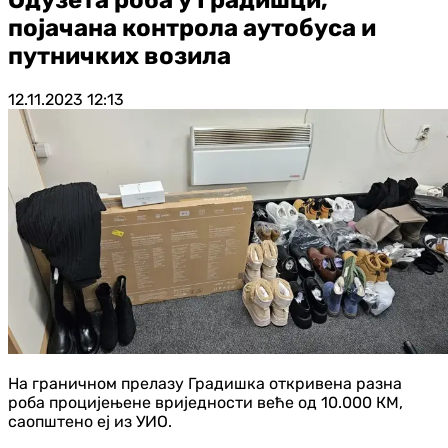
појачана контрола аутобуса и
путничких возила
12.11.2023
12:13
На граничном прелазу Градишка откривена разна
роба процијењене вриједности веће од 10.000 КМ,
саопштено еј из УИО.