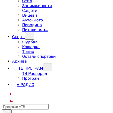
Стил
Занимљивости
Савјети
Вицеви
Ауто-мото
Породица
Питали смо...
Спорт
Фудбал
Кошарка
Тенис
Остали спортови
Архива
ТВ ПРОГРАМ
ТВ Распоред
Програм
А РАДИО
L