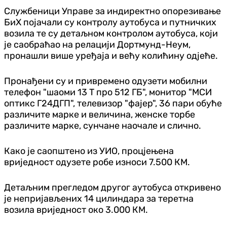
Службеници Управе за индиректно опорезивање
БиХ појачали су контролу аутобуса и путничких
возила те су
детаљном контролом аутобуса, који
је саобраћао на релацији Дортмунд-Неум,
пронашли више уређаја и већу колићину одјеће.
Пронађени су и привремено одузети мобилни
телефон "шаоми 13 Т про 512 ГБ", монитор "МСИ
оптикс Г24ДГП", телевизор "фајер", 36 пари обуће
различите марке и величина, женске торбе
различите марке, сунчане наочале и слично.
Како је саопштено из УИО, процјењена
вриједност одузете робе износи 7.500 КМ.
Детаљним прегледом другог аутобуса откривено
је непријављених 14 цилиндара за теретна
возила вриједност око 3.000 КМ.