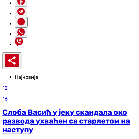
Најновије
12
16
Слоба Васић у јеку скандала око
развода ухваћен са старлетом на
наступу