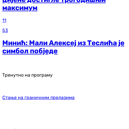
максимум
11
53
Минић: Мали Алексеј из Теслића је
симбол побједе
Тренутно на програму
Стање на граничним прелазима