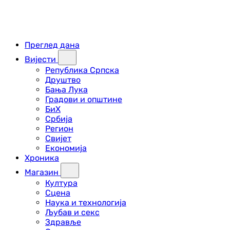
Преглед дана
Вијести
Република Српска
Друштво
Бања Лука
Градови и општине
БиХ
Србија
Регион
Свијет
Економија
Хроника
Магазин
Култура
Сцена
Наука и технологија
Љубав и секс
Здравље