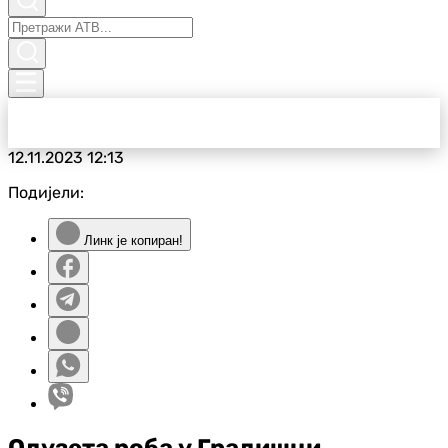
12.11.2023
12:13
Подијели:
Линк је копиран!
Одузета роба у Градишци,