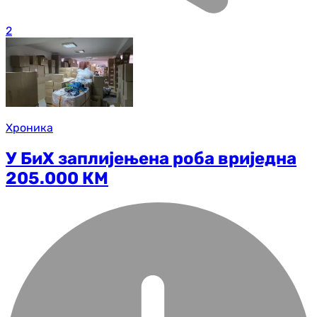
2
Хроника
У БиХ заплијењена роба вриједна
205.000 КМ