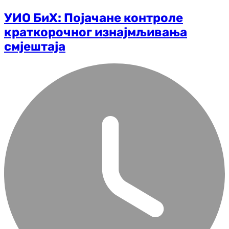
УИО БиХ: Појачане контроле
краткорочног изнајмљивања
смјештаја