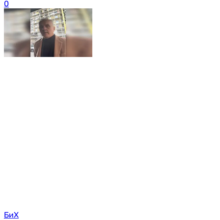
0
БиХ