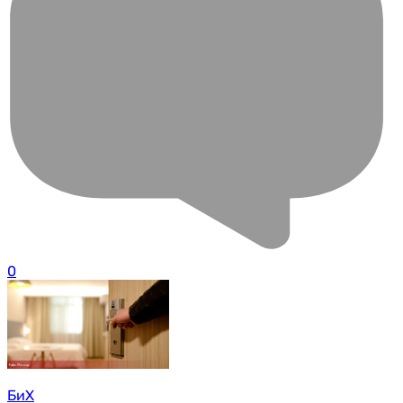
0
БиХ