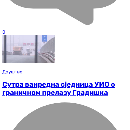
0
Друштво
Сутра ванредна сједница УИО о
граничном прелазу Градишка