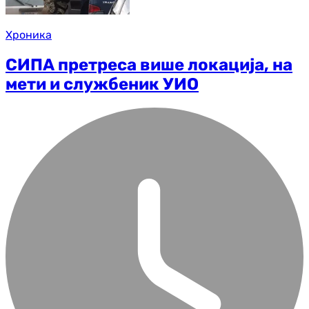
Хроника
СИПА претреса више локација, на
мети и службеник УИО