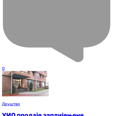
0
Друштво
УИО продаје заплијењене