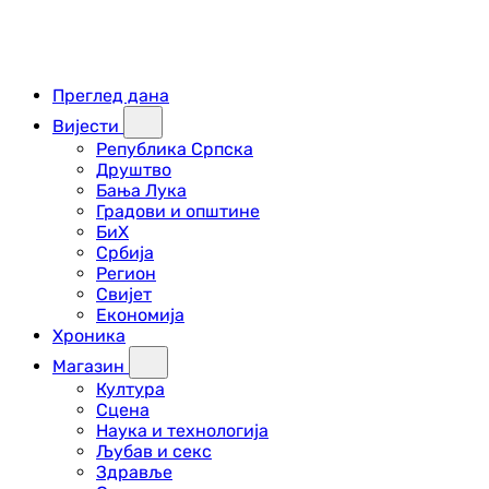
Преглед дана
Вијести
Република Српска
Друштво
Бања Лука
Градови и општине
БиХ
Србија
Регион
Свијет
Економија
Хроника
Магазин
Култура
Сцена
Наука и технологија
Љубав и секс
Здравље