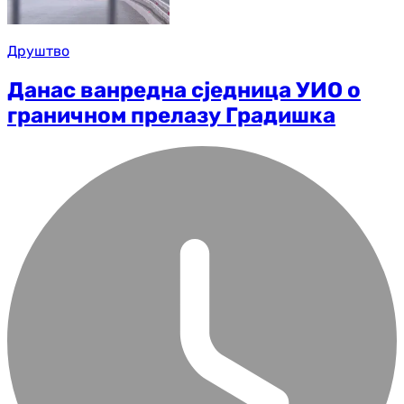
Друштво
Данас ванредна сједница УИО о
граничном прелазу Градишка