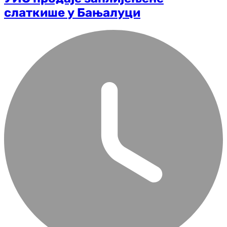
слаткише у Бањалуци