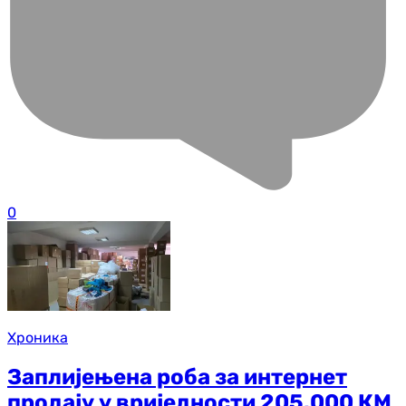
0
Хроника
Заплијењена роба за интернет
продају у вриједности 205.000 КМ