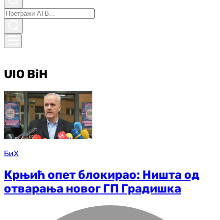
UIO BiH
БиХ
Крњић опет блокирао: Ништа од
отварања новог ГП Градишка