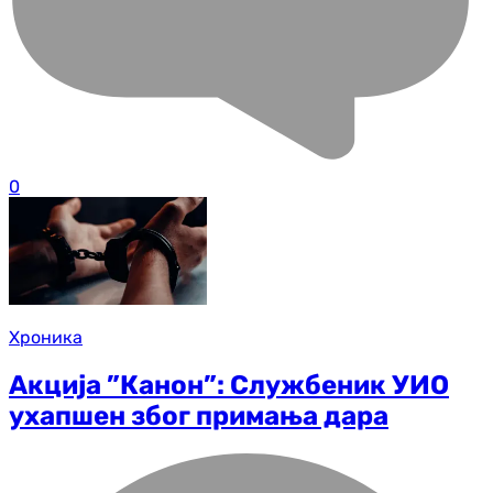
0
Хроника
Акција ”Канон”: Службеник УИО
ухапшен због примања дара