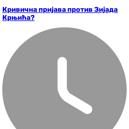
Кривична пријава против Зијада
Крњића?