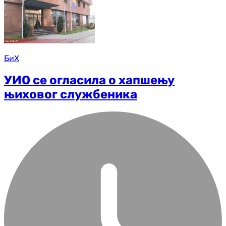
БиХ
УИО се огласила о хапшењу
њиховог службеника