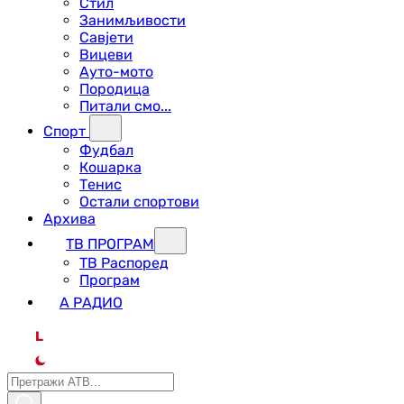
Стил
Занимљивости
Савјети
Вицеви
Ауто-мото
Породица
Питали смо...
Спорт
Фудбал
Кошарка
Тенис
Остали спортови
Архива
ТВ ПРОГРАМ
ТВ Распоред
Програм
А РАДИО
L