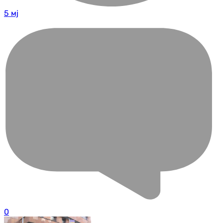
5 мј
0