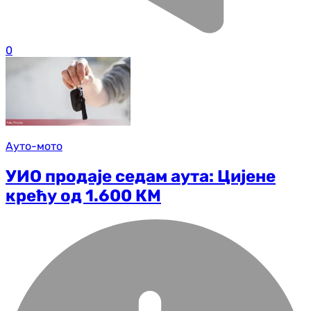
0
Ауто-мото
УИО продаје седам аута: Цијене
крећу од 1.600 КМ