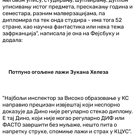
уписивању истог предмета, прескакању година и
семестара, разним малверзацијама, па
дипломира па тек онда студира - има тога 52
стране, као научна фантастика или нека тежа
зафрканција", написала је она на Фејсбуку и
додала:
Потпуно огољене лажи Зукана Хелеза
"Најбољи инспектор за Високо образовање у КС
направио прецизан извјештај који неспорно
доказује да Дино није регуларно стекао диплому.
Е тај Дино, који није могао регуларно ДИФ или
ФАСТО завршити без муљаже, нешто пита о
напретку струке, спомиње лажи и страх у КЦУС".