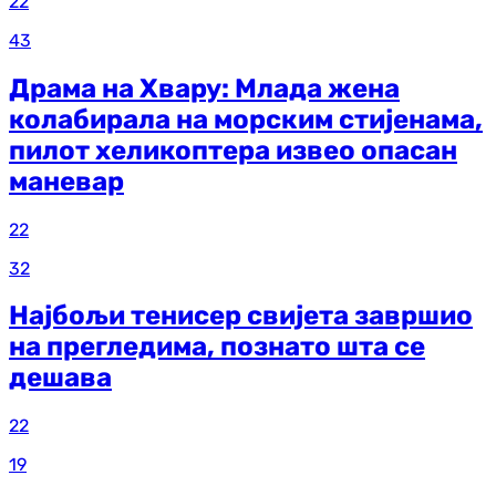
22
43
Драма на Хвару: Млада жена
колабирала на морским стијенама,
пилот хеликоптера извео опасан
маневар
22
32
Најбољи тенисер свијета завршио
на прегледима, познато шта се
дешава
22
19