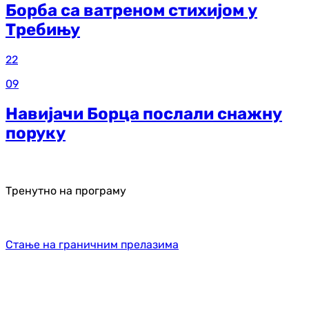
Борба са ватреном стихијом у
Требињу
22
09
Навијачи Борца послали снажну
поруку
Тренутно на програму
Стање на граничним прелазима