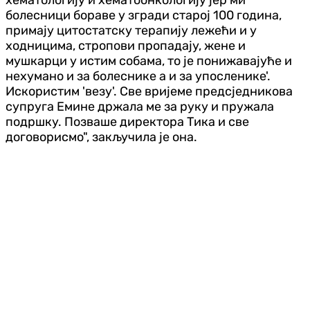
болесници бораве у згради старој 100 година,
примају цитостатску терапију лежећи и у
ходницима, стропови пропадају, жене и
мушкарци у истим собама, то је понижавајуће и
нехумано и за болеснике а и за упосленике'.
Искористим 'везу'. Све вријеме предсједникова
супруга Емине држала ме за руку и пружала
подршку. Позваше директора Тика и све
договорисмо", закључила је она.