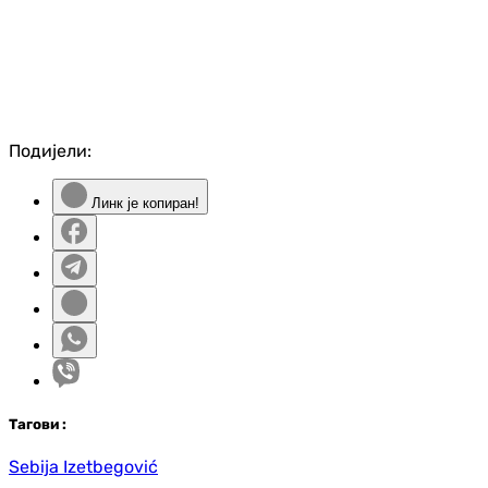
Подијели:
Линк је копиран!
Таг
ови
:
Sebija Izetbegović