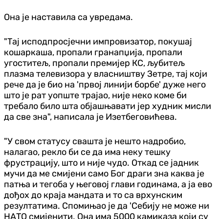
Она је наставила са увредама.
"Тај исподпросјечни импровизатор, покушај
кошаркаша, пропали гранапџија, пропали
угоститељ, пропали премијер КС, љубитељ
плазма телевизора у власништву Зетре, тај који
рече да је био на 'првој линији борбе' дуже него
што је рат уопште трајао, није неко коме би
требало било шта објашњавати јер худник мисли
да све зна", написала је Изетбеговићева.
"У свом статусу свашта је нешто надробио,
налагао, рекло би се да има неку тешку
фрустрацију, што и није чудо. Откад се јадник
мучи да ме смијени само Бог драги зна каква је
патња и тегоба у његовој глави годинама, а ја ево
дођох до краја мандата и то са врхунским
резултатима. Спомињао је да 'Себију не може ни
НАТО смијенити. Она има 5000 камиказа који су