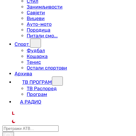
Стил
Занимљивости
Савјети
Вицеви
Ауто-мото
Породица
Питали смо...
Спорт
Фудбал
Кошарка
Тенис
Остали спортови
Архива
ТВ ПРОГРАМ
ТВ Распоред
Програм
А РАДИО
L