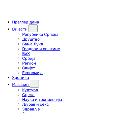
Преглед дана
Вијести
Република Српска
Друштво
Бања Лука
Градови и општине
БиХ
Србија
Регион
Свијет
Економија
Хроника
Магазин
Култура
Сцена
Наука и технологија
Љубав и секс
Здравље