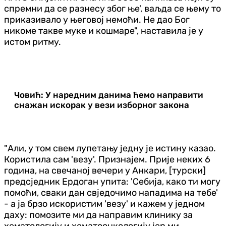
спремни да се разнесу због ње', ваљда се њему то
приказивало у његовој немоћи. Не дао Бог
никоме такве муке и кошмаре", наставила је у
истом ритму.
Човић: У наредним данима ћемо направити
снажан искорак у вези изборног закона
"Али, у том свем лупетању једну је истину казао.
Користила сам 'везу'. Признајем. Прије неких 6
година, на свечаној вечери у Анкари, [турски]
предсједник Ердоган упита: 'Себија, како ти могу
помоћи, сваки дан свједочимо нападима на тебе'
- а ја брзо искористим 'везу' и кажем у једном
даху: помозите ми да направим клинику за
хематологију и хематоонкологију јер ми