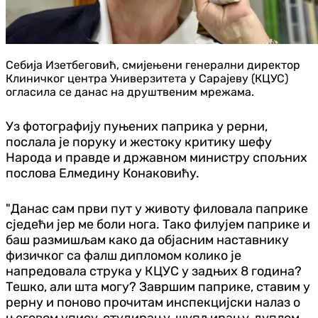
Себија Изетбеговић, смијењени генерални директор
Клиничког центра Универзитета у Сарајеву (КЦУС)
огласила се данас на друштвеним мрежама.
Уз фотографију пуњених паприка у рерни,
послала је поруку и жестоку критику шефу
Народа и правде и државном министру спољних
послова Елмедину Конаковићу.
"Данас сам први пут у животу филовала паприке
сједећи јер ме боли нога. Тако филујем паприке и
баш размишљам како да објасним наставнику
физичког са фалш дипломом колико је
напредовала струка у КЦУС у задњих 8 година?
Тешко, али шта могу? Завршим паприке, ставим у
рерну и поново прочитам инспекцијски налаз о
његовом упису, студирању, шупљирању, дуплом