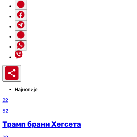
Најновије
22
52
Трамп брани Хегсета