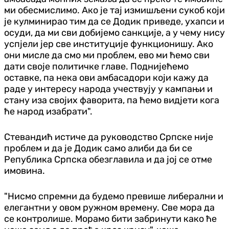
ми обесмислимо. Ако је тај измишљени сукоб који
је кулминирао тим да се Додик приведе, ухапси и
осуди, да ми сви добијемо санкције, а у чему нису
успјели јер све институције функционишу. Ако
они мисле да смо ми проблем, ево ми ћемо сви
дати своје политичке главе. Поднијећемо
оставке, па нека ови амбасадори који кажу да
раде у интересу народа учествују у кампањи и
стану иза својих фаворита, па ћемо видјети кога
ће народ изабрати".
Стевандић истиче да руководство Српске није
проблем и да је Додик само алиби да би се
Република Српска обезглавила и да јој се отме
имовина.
"Нисмо спремни да будемо превише либерални и
елегантни у овом ружном времену. Све мора да
се контролише. Морамо бити забринути како ће