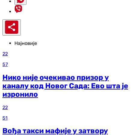
Најновије
22
57
Нико није очекивао призор у
каналу код Новог Сада: Ево шта је
изронило
22
51
Вођа такси мафије у затвору