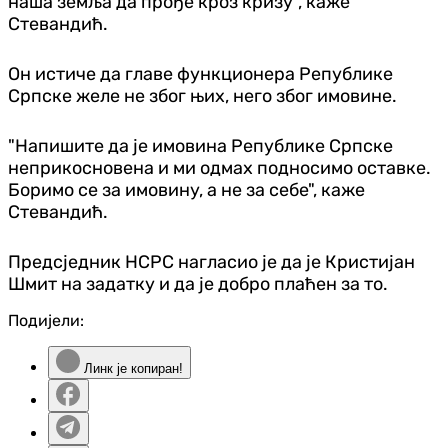
наша земља да прође кроз кризу", каже
Стевандић.
Он истиче да главе функционера Републике
Српске желе не због њих, него због имовине.
"Напишите да је имовина Републике Српске
неприкосновена и ми одмах подносимо оставке.
Боримо се за имовину, а не за себе", каже
Стевандић.
Предсједник НСРС нагласио је да је Кристијан
Шмит на задатку и да је добро плаћен за то.
Подијели:
Линк је копиран!