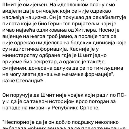
Шмит је смијењен. На идеолошком плану смо
видјели да је он човјек који се није одрекао
насљеђа нацизма. Он је покушао да рехабилитује
пилота који је био Герингов пријатељ и који је
имао највећа одликовања од Хитлера. Носио је
вијенце на његов гроб јавно, а послије тога се
није одрекао ни дјеловања брдских дивизија које
су нацистичка формација. Касније је у
министарству одбране гдје је Шмит једно
вријеме био секретар, а одакле је такође
смијењен, донесена одлука да се по тим људима
не могу звати данашње њемачке формације",
каже Стевандић.
Он поручује да Шмит није човјек који ради по ПС-
у и да је са таквом историјом врло погодан за
нападе на имовину Републике Српске.
"Неспорно је да је он добио подршку неколико
амбасада моћних земаља да се преко те имовине