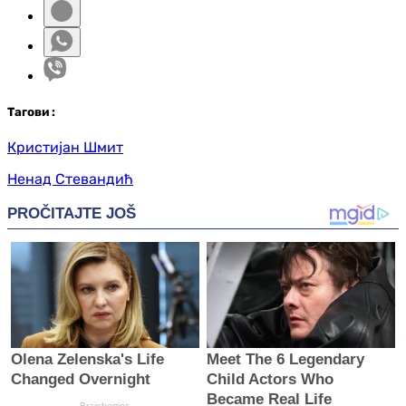
Таг
ови
:
Кристијан Шмит
Ненад Стевандић