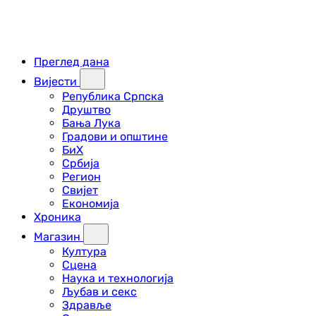
Преглед дана
Вијести
Република Српска
Друштво
Бања Лука
Градови и општине
БиХ
Србија
Регион
Свијет
Економија
Хроника
Магазин
Култура
Сцена
Наука и технологија
Љубав и секс
Здравље