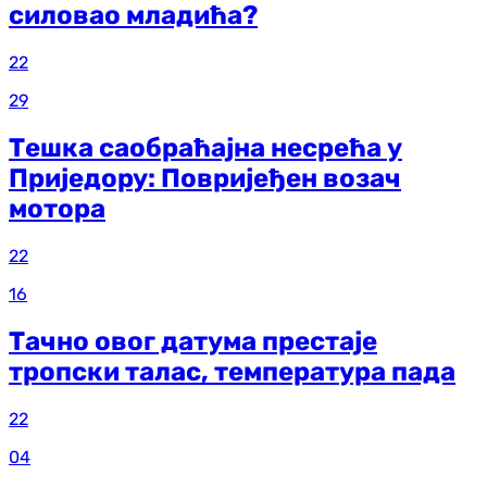
силовао младића?
22
29
Тешка саобраћајна несрећа у
Приједору: Повријеђен возач
мотора
22
16
Тачно овог датума престаје
тропски талас, температура пада
22
04