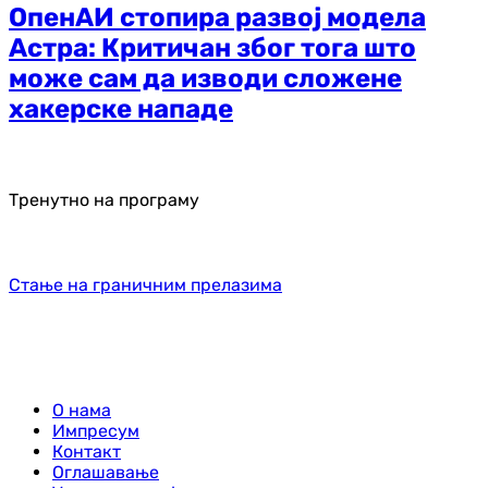
ОпенАИ стопира развој модела
Астра: Критичан због тога што
може сам да изводи сложене
хакерске нападе
Тренутно на програму
Стање на граничним прелазима
О нама
Импресум
Контакт
Оглашавање