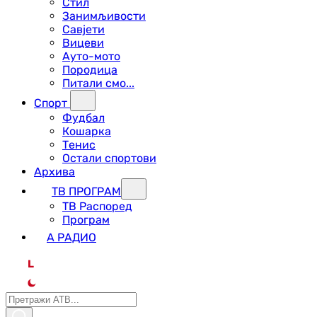
Стил
Занимљивости
Савјети
Вицеви
Ауто-мото
Породица
Питали смо...
Спорт
Фудбал
Кошарка
Тенис
Остали спортови
Архива
ТВ ПРОГРАМ
ТВ Распоред
Програм
А РАДИО
L