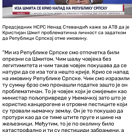
Предсједник НСРС Ненад Стевандић каже за АТВ да је
Кристијан Шмит проблематична личност са задатком
да Републици Српској отме имовину.
"Ми из Републике Српске смо отпочетка били
опрезни са Шмитом. Чим шаљу човјека без
легитимитета и чим такав човјек покушава да се
натури да се иза тога нешто крије. Крио се напад
на имовину Републике Српске. Чим смо изразили
ту сумњу брзо смо пронашли податке зашто је он
проблематичан. То је човјек који је смијењен као
министар пољопривреде у Њемачкој зато што је
користио канцерогене и отровне пестиците који
су тровали њемачку земљу. Он је то покушао да
протури као да се тиме штите пруге и шине на
жељезници. Међутим, то је по околину било
катастрофално и ти су пестициди забрањени, а