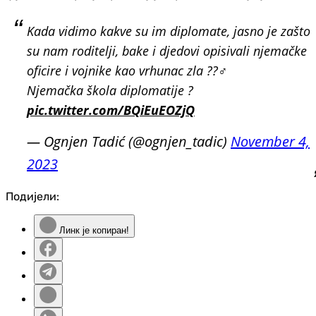
Kada vidimo kakve su im diplomate, jasno je zašto
su nam roditelji, bake i djedovi opisivali njemačke
oficire i vojnike kao vrhunac zla ??‍♂️
Njemačka škola diplomatije ?
pic.twitter.com/BQiEuEOZjQ
— Ognjen Tadić (@ognjen_tadic)
November 4,
2023
Подијели:
Линк је копиран!