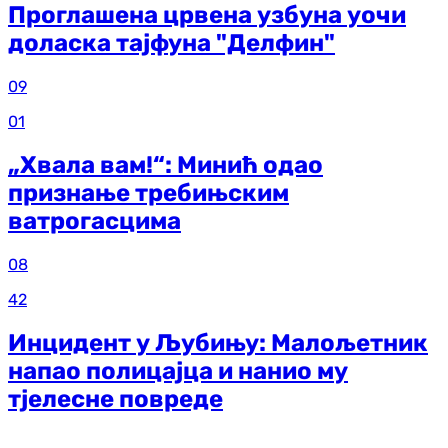
Проглашена црвена узбуна уочи
доласка тајфуна "Делфин"
09
01
„Хвала вам!“: Минић одао
признање требињским
ватрогасцима
08
42
Инцидент у Љубињу: Малољетник
напао полицајца и нанио му
тјелесне повреде