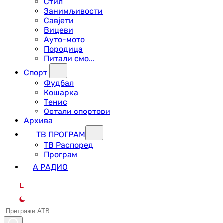
Стил
Занимљивости
Савјети
Вицеви
Ауто-мото
Породица
Питали смо...
Спорт
Фудбал
Кошарка
Тенис
Остали спортови
Архива
ТВ ПРОГРАМ
ТВ Распоред
Програм
А РАДИО
L