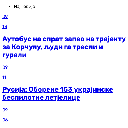
Најновије
09
18
Аутобус на спрат запео на трајекту
за Корчулу, људи га тресли и
гурали
09
11
Русија: Оборене 153 украјинске
беспилотне летјелице
09
06