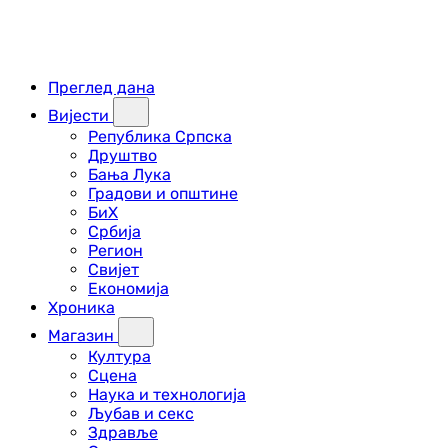
Преглед дана
Вијести
Република Српска
Друштво
Бања Лука
Градови и општине
БиХ
Србија
Регион
Свијет
Економија
Хроника
Магазин
Култура
Сцена
Наука и технологија
Љубав и секс
Здравље