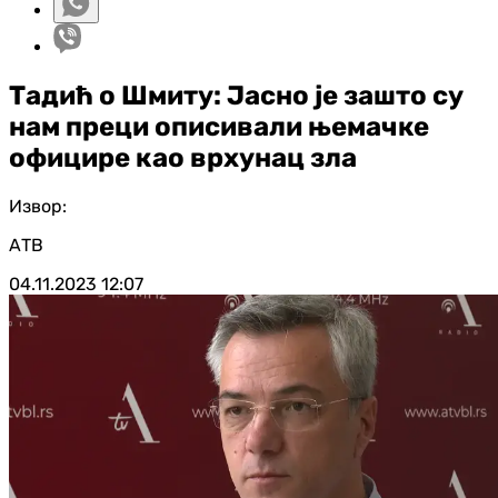
Тадић о Шмиту: Јасно је зашто су
нам преци описивали њемачке
официре као врхунац зла
Извор:
АТВ
04.11.2023
12:07