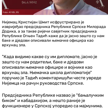
Нијемац Кристијан Шмит исфрустрирано је
извријеђао предсједника Републике Српске Милорада
Додика, а за такве ријечи савјетник предсједника
Републике Огњен Тадић каже да је јасно зашто су нам
баке и дједови описивали њемачке официра као
врхунац зла.
"Када видимо какве су им дипломате, јасно је
зашто су нам родитељи, баке и дједови
описивали њемачке официре и војнике као
врхунац зла. Њемачка школа дипломатије"
поручио је Тадић коментаришући честе увреде
Нијемца на рачун руководства Српске.
Предсједника Републике назвао је "бањалучким
биком" и кабадахијом, а нешто раније је
функционере у Српској упоредио са мајмунима.