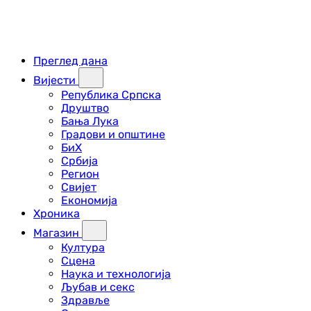
Преглед дана
Вијести
Република Српска
Друштво
Бања Лука
Градови и општине
БиХ
Србија
Регион
Свијет
Економија
Хроника
Магазин
Култура
Сцена
Наука и технологија
Љубав и секс
Здравље