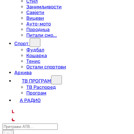
Стил
Занимљивости
Савјети
Вицеви
Ауто-мото
Породица
Питали смо...
Спорт
Фудбал
Кошарка
Тенис
Остали спортови
Архива
ТВ ПРОГРАМ
ТВ Распоред
Програм
А РАДИО
L