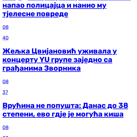
напао полицајца и нанио му
тјелесне повреде
08
40
Жељка Цвијановић уживала у
концерту YU групе заједно са
грађанима Зворника
08
37
Врућина не попушта: Данас до 38
степени, ево гдје је могућа киша
08