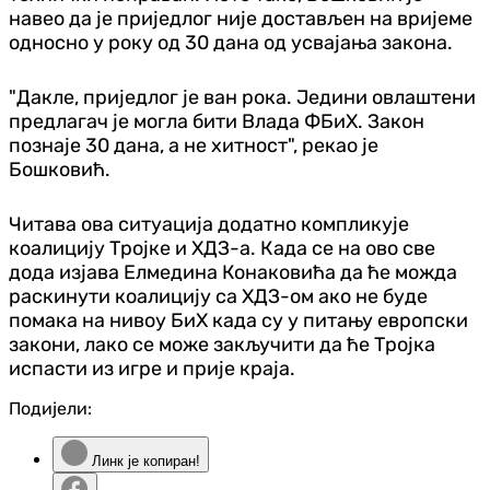
навео да је приједлог није достављен на вријеме
односно у року од 30 дана од усвајања закона.
"Дакле, приједлог је ван рока. Једини овлаштени
предлагач је могла бити Влада ФБиХ. Закон
познаје 30 дана, а не хитност", рекао је
Бошковић.
Читава ова ситуација додатно компликује
коалицију Тројке и ХДЗ-а. Када се на ово све
дода изјава Елмедина Конаковића да ће можда
раскинути коалицију са ХДЗ-ом ако не буде
помака на нивоу БиХ када су у питању европски
закони, лако се може закључити да ће Тројка
испасти из игре и прије краја.
Подијели:
Линк је копиран!