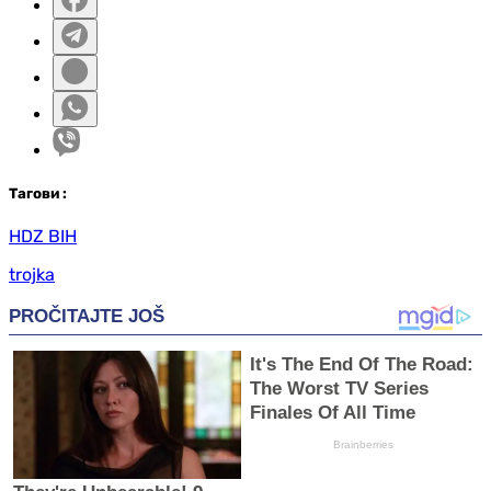
Таг
ови
:
HDZ BIH
trojka