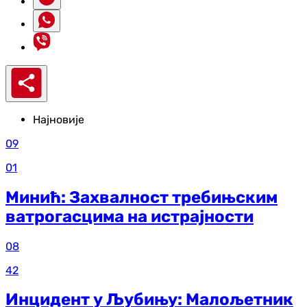
Најновије
09
01
Минић: Захвалност требињским
ватрогасцима на истрајности
08
42
Инцидент у Љубињу: Малољетник