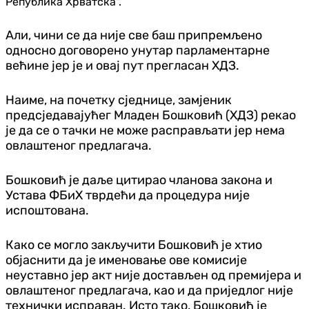
Република Хрватска".
Али, чини се да није све баш припремљено
односно договорено унутар парламентарне
већине јер је и овај пут прегласан ХДЗ.
Наиме, на почетку сједнице, замјеник
предсједавајућег Младен Бошковић (ХДЗ) рекао
је да се о тачки не може расправљати јер нема
овлаштеног предлагача.
Бошковић је даље цитирао чланова закона и
Устава ФБиХ тврдећи да процедура није
испоштована.
Како се могло закључити Бошковић је хтио
објаснити да је именовање ове комисије
неуставно јер акт није достављен од премијера и
овлаштеног предлагача, као и да приједлог није
технички исправан. Исто тако, Бошковић је