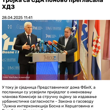
ХДЗ
28.04.2025
11:41
У току је сједница Представничког дома ФБиХ, а
посланици су усвојили приједлог о именовању
чланова Комисије за стручну оцјену за издавање
урбанистичке сагласности - Закона о гасоводу
"Јужна интерконекција Босна и Херцеговина и