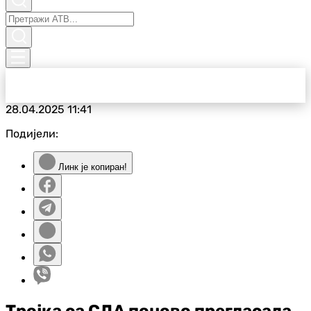
28.04.2025
11:41
Подијели:
Линк је копиран!
Тројка са СДА поново прегласала