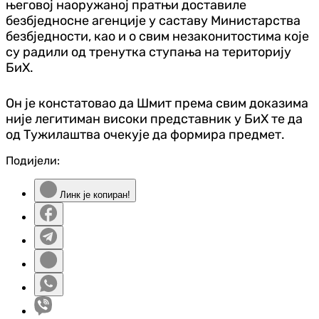
његовој наоружаној пратњи доставиле
безбједносне агенције у саставу Министарства
безбједности, као и о свим незаконитостима које
су радили од тренутка ступања на територију
БиХ.
Он је констатовао да Шмит према свим доказима
није легитиман високи представник у БиХ те да
од Тужилаштва очекује да формира предмет.
Подијели:
Линк је копиран!