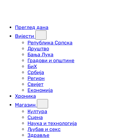
Преглед дана
Вијести
Република Српска
Друштво
Бања Лука
Градови и општине
БиХ
Србија
Регион
Свијет
Економија
Хроника
Магазин
Култура
Сцена
Наука и технологија
Љубав и секс
Здравље