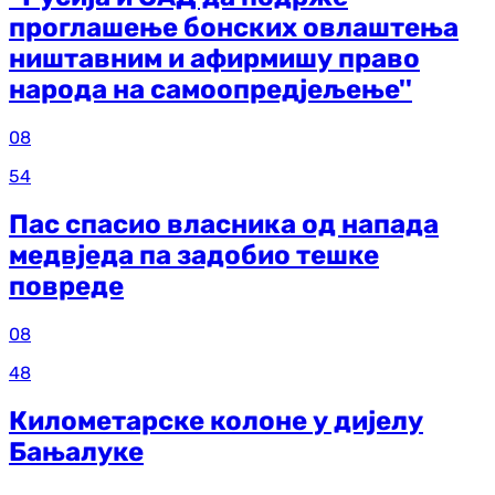
проглашење бонских овлаштења
ништавним и афирмишу право
народа на самоопредјељење''
08
54
Пас спасио власника од напада
медвједа па задобио тешке
повреде
08
48
Километарске колоне у дијелу
Бањалуке