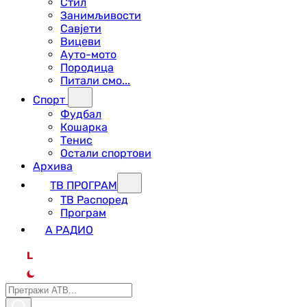
Стил
Занимљивости
Савјети
Вицеви
Ауто-мото
Породица
Питали смо...
Спорт
Фудбал
Кошарка
Тенис
Остали спортови
Архива
ТВ ПРОГРАМ
ТВ Распоред
Програм
А РАДИО
L