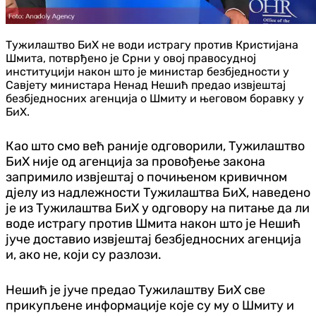
Тужилаштво БиХ не води истрагу против Кристијана
Шмита, потврђено је Срни у овој правосудној
институцији након што је министар безбједности у
Савјету министара Ненад Нешић предао извјештај
безбједносних агенција о Шмиту и његовом боравку у
БиХ.
Као што смо већ раније одговорили, Тужилаштво
БиХ није од агенција за провођење закона
запримило извјештај о почињеном кривичном
д‌јелу из надлежности Тужилаштва БиХ, наведено
је из Тужилаштва БиХ у одговору на питање да ли
воде истрагу против Шмита након што је Нешић
јуче доставио извјештај безбједносних агенција
и, ако не, који су разлози.
Нешић је јуче предао Тужилаштву БиХ све
прикупљене информације које су му о Шмиту и