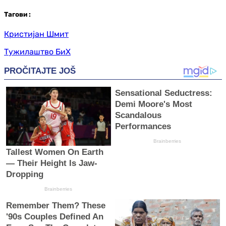
Таг
ови
:
Кристијан Шмит
Тужилаштво БиХ