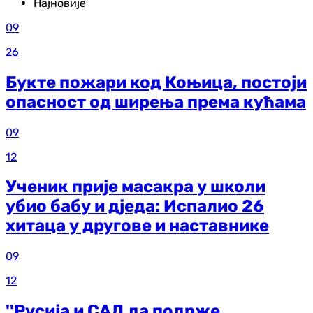
Најновије
09
26
Букте пожари код Коњица, постоји
опасност од ширења према кућама
09
12
Ученик прије масакра у школи
убио бабу и дједа: Испалио 26
хитаца у другове и наставнике
09
12
''Русија и САД да подрже